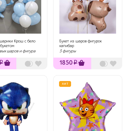
шарики Крош с бело
Букет из шаров фигурок
 букетом
капибар
евых шаров и фигура
3 фигуры
₽
1850
₽
ХИТ