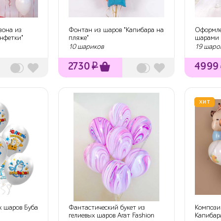
зона из
Фонтан из шаров "Капибара на
Оформле
онфетки"
пляже"
шарами 
10 шариков
19 шаров
2730
₽
4999
ХИТ
х шаров Буба
Фантастический букет из
Компози
гелиевых шаров Агат Fashion
Капибар