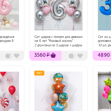
 рождения
Сет шаров с гелием для девочки
Сет из 
дочурке 6
на 6 лет "Розовый космос"
домовен
2 фонтана по 5 шаров + цифра
10 шт, ф
3560
₽
4890
ХИТ