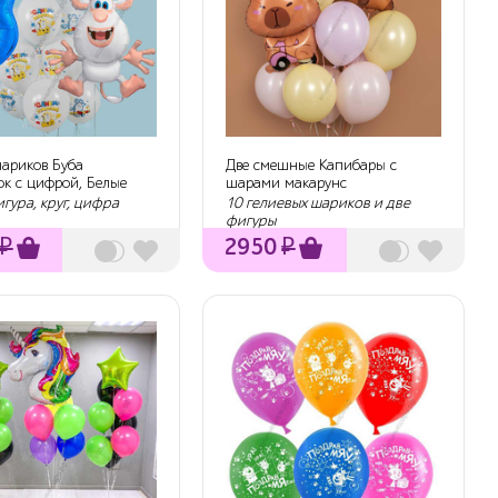
шариков Буба
Две смешные Капибары с
ок с цифрой, Белые
шарами макарунс
игура, круг, цифра
10 гелиевых шариков и две
фигуры
₽
2950
₽