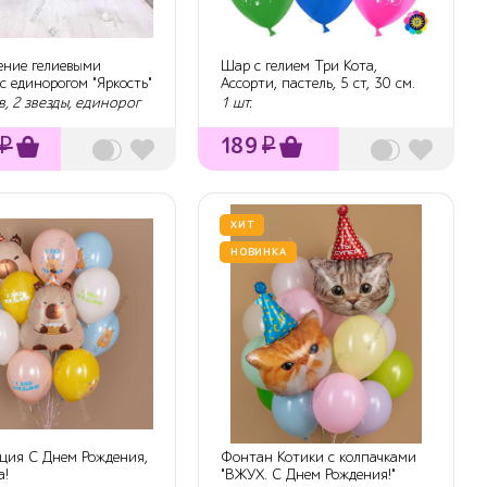
ние гелиевыми
Шар с гелием Три Кота,
с единорогом "Яркость"
Ассорти, пастель, 5 ст, 30 см.
, 2 звезды, единорог
1 шт.
₽
189
₽
ХИТ
НОВИНКА
ция С Днем Рождения,
Фонтан Котики с колпачками
а!
"ВЖУХ. С Днем Рождения!"