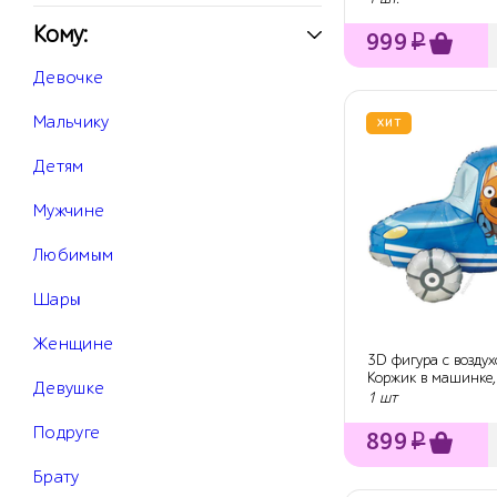
Кому:
999
₽
Девочке
Мальчику
ХИТ
Детям
Мужчине
Любимым
Шары
Женщине
3D фигура с воздух
Коржик в машинке,
Девушке
1 шт
Подруге
899
₽
Брату