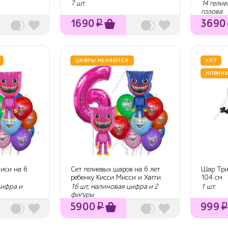
7 шт.
14 гелие
голова
1690
₽
3690
ЦИФРЫ МЕНЯЮТСЯ
ХИТ
НОВИНК
иси на 6
Сет гелиевых шаров на 6 лет
Шар Три 
ребенку Кисси Мисси и Хагги
104 см
Вагги
цифра и
16 шт, малиновая цифра и 2
1 шт.
фигуры
5900
₽
999
₽