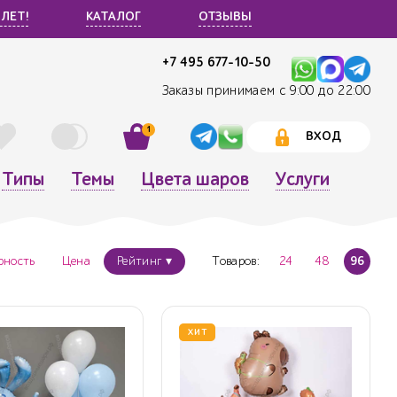
 ЛЕТ!
КАТАЛОГ
ОТЗЫВЫ
+7 495 677-10-50
Заказы принимаем с 9:00 до 22:00
1
ВХОД
Типы
Темы
Цвета шаров
Услуги
рность
Цена
Рейтинг ▾
Товаров:
24
48
96
ХИТ