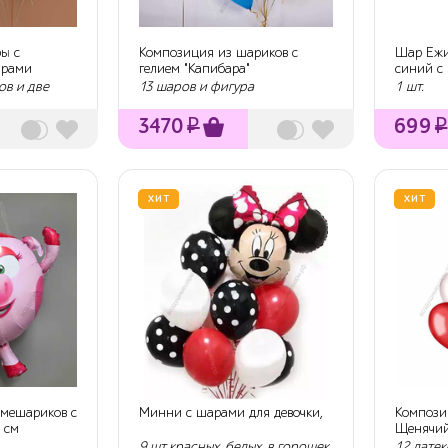
ы с
Композиция из шариков с
Шар Ежи
арами
гелием "Капибара"
синий с 
ов и две
13 шаров и фигура
1 шт.
3470
₽
699
₽
ХИТ
ХИТ
Смешариков с
Минни с шарами для девочки,
Компози
 см
Щенячий
9 шт красных, белых, в горошек
12 лате