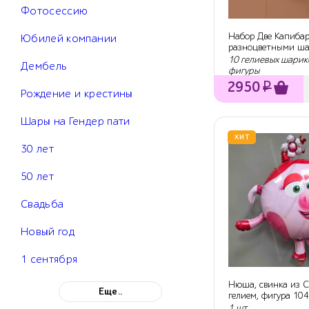
Фотосессию
Набор Две Капибар
Юбилей компании
разноцветными ш
макарунс
10 гелиевых шарик
Дембель
фигуры
2950
₽
Рождение и крестины
Шары на Гендер пати
ХИТ
30 лет
50 лет
Свадьба
Новый год
1 сентября
Нюша, свинка из 
Еще..
гелием, фигура 104
1 шт.