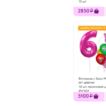
15 шт
2850
₽
ЦИФРЫ МЕНЯЮТСЯ
Фотозона с Киси М
лет девочке
16 шт, малиновая 
фигура
5100
₽