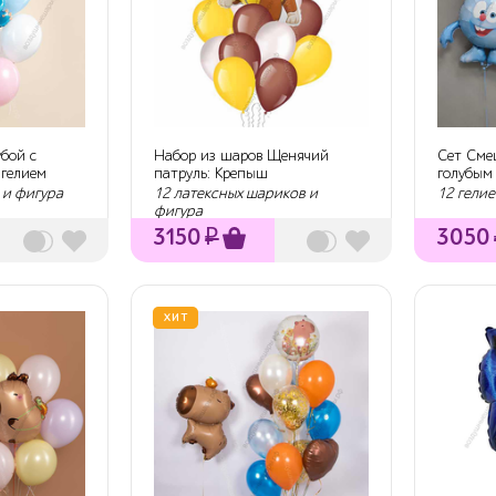
убой с
Набор из шаров Щенячий
Сет Сме
 гелием
патруль: Крепыш
голубым
 и фигура
12 латексных шариков и
12 гели
фигура
3150
₽
3050
ХИТ