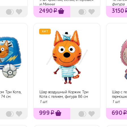
и Минни
фигура
2490
₽
3150
ХИТ
ом Три Кота,
Шар воздушный Коржик Три
Шар с ге
 74 см.
Кота с гелием, фигура 86 см
гармошк
1 шт.
1 шт.
999
₽
690
₽