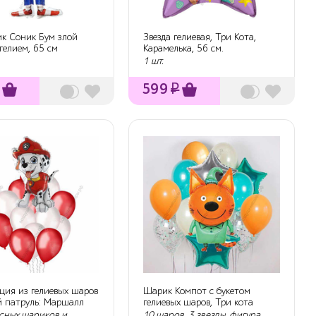
к Соник Бум злой
Звезда гелиевая, Три Кота,
гелием, 65 см
Карамелька, 56 см.
1 шт.
599
₽
ция из гелиевых шаров
Шарик Компот с букетом
 патруль: Маршалл
гелиевых шаров, Три кота
ксных шариков и
10 шаров, 3 звезды, фигура