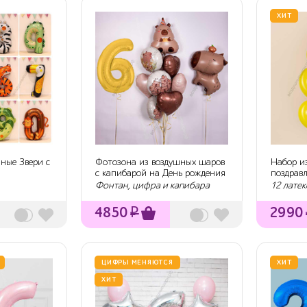
ХИТ
ые Звери с
Фотозона из воздушных шаров
Набор и
с капибарой на День рождения
поздрав
ребенка
Фонтан, цифра и капибара
12 латек
4850
₽
2990
ЦИФРЫ МЕНЯЮТСЯ
ХИТ
ХИТ