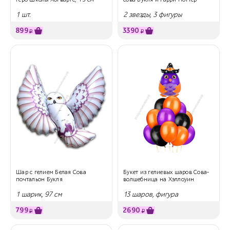
1 шт.
2 звезды, 3 фигуры
899
3390
₽
₽
Шар с гелием Белая Сова
Букет из гелиевых шаров Сова-
почтальон Букля
волшебница на Хэллоуин
1 шарик, 97 см
13 шаров, фигура
799
2690
₽
₽