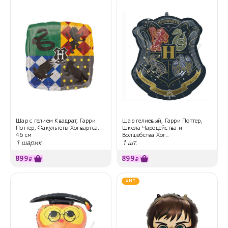
Шар с гелием Квадрат, Гарри
Шар гелиевый, Гарри Поттер,
Поттер, Факультеты Хогвартса,
Школа Чародейства и
46 см
Волшебства Хог...
1 шарик
1 шт.
899
899
₽
₽
ХИТ