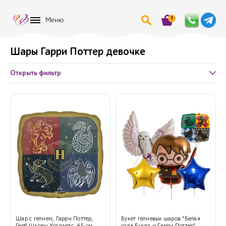
1
Меню
Шары Гарри Поттер девочке
Открыть фильтр
Шар с гелием, Гарри Поттер,
Букет гелиевых шаров "Белая
Герб Школы Хогвартс, 45 см
сова Букля и Гарри Поттер"