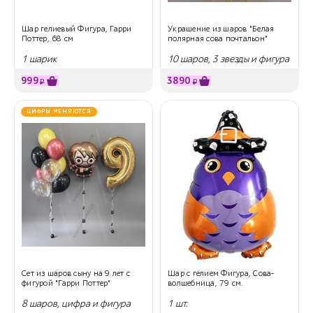
Шар гелиевый Фигура, Гарри
Украшение из шаров "Белая
Поттер, 68 см
полярная сова почтальон"
1 шарик
10 шаров, 3 звезды и фигура
999
3890
₽
₽
ЦИФРЫ МЕНЯЮТСЯ
Сет из шаров сыну на 9 лет с
Шар с гелием Фигура, Сова-
фигурой "Гарри Поттер"
волшебница, 79 см.
8 шаров, цифра и фигура
1 шт.