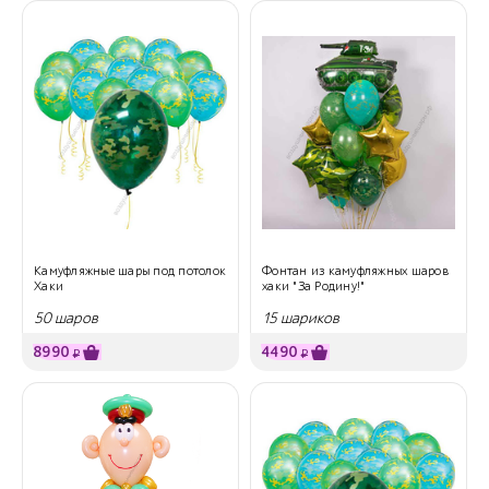
Камуфляжные шары под потолок
Фонтан из камуфляжных шаров
Хаки
хаки "За Родину!"
50 шаров
15 шариков
8990
4490
₽
₽