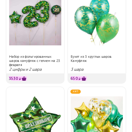
Набор из фольгированных
Букет из 3 круглых шаров
шаров камуфляж с гелием на 23
Камуфляж
февраля
2 цифры и 2 шара
3 шара
3530
650
₽
₽
ХИТ