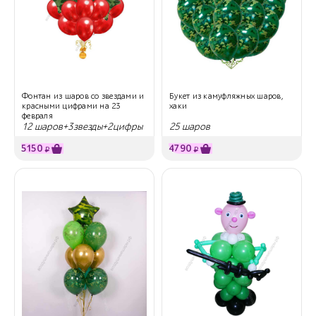
Фонтан из шаров со звездами и
Букет из камуфляжных шаров,
красными цифрами на 23
хаки
февраля
12 шаров+3звезды+2цифры
25 шаров
5150
4790
₽
₽