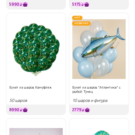
5990
5175
₽
₽
ХИТ
НОВИНКА
Букет из шаров Камуфляж
Букет из шаров "Атлантика" с
рыбой Тунец
50 шаров
10 шаров и фигура
8990
2779
₽
₽