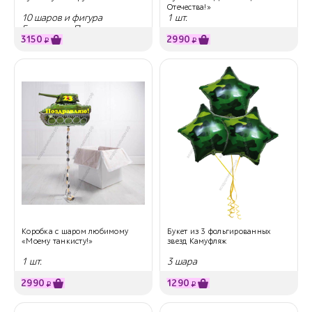
Отечества!»
10 шаров и фигура
1 шт.
Боксерская Перчатка
3150
2990
₽
₽
Коробка с шаром любимому
Букет из 3 фольгированных
«Моему танкисту!»
звезд Камуфляж
1 шт.
3 шара
2990
1290
₽
₽