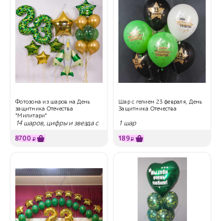
Фотозона из шаров на День
Шар с гелием 23 февраля, День
защитника Отечества
Защитника Отечества
"Милитари"
14 шаров, цифры и звезда с
1 шар
надписью
8700
189
₽
₽