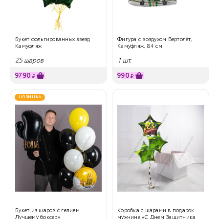
Букет фольгированных звезд
Фигура с воздухом Вертолёт,
Камуфляж
Камуфляж, 84 см
25 шаров
1 шт.
9790
990
₽
₽
НОВИНКА
Букет из шаров с гелием
Коробка с шарами в подарок
Лучшему боксеру
мужчине «С Днем Защитника