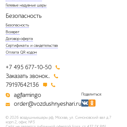
Гелевые надувные шары
Безопасность
Безопасность
Возврат
Договор-оферта
Сертификаты и свидетельства
Оплата QR кодом
+7 495 677-10-50
Заказать звонок..
79197642136
agflamingo
Поделиться:
order@vozdushnyeshari.ru
© 2026
воздушныешары.рф
,
Москва, ул. Симоновский вал д.7
корп.2, офис №3
Сайт не является публичной офертой (согл. ст 437 ГК РФ).