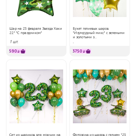
Шар на 23 февраля Звезда Хаки
Букет гелиевых шаров
22" "С праздником"
"Изумрудный микс" с зелеными
и золотыми з...
1 шт.
.
590
3750
₽
₽
Сет из шариков для мужчин на
Фотозона из шаров с гелием "23