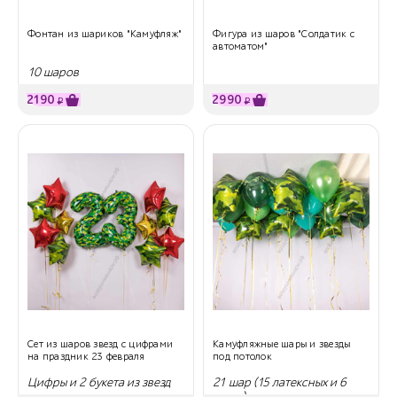
Фонтан из шариков "Камуфляж"
Фигура из шаров "Солдатик с
автоматом"
10 шаров
2190
2990
₽
₽
Сет из шаров звезд с цифрами
Камуфляжные шары и звезды
на праздник 23 февраля
под потолок
Цифры и 2 букета из звезд
21 шар (15 латексных и 6
звезд)