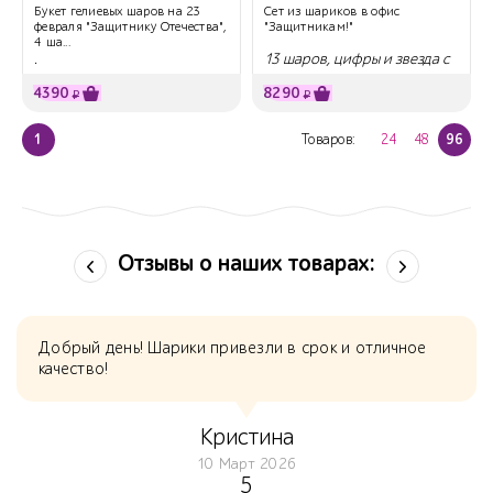
Букет гелиевых шаров на 23
Сет из шариков в офис
февраля "Защитнику Отечества",
"Защитникам!"
4 ша...
.
13 шаров, цифры и звезда с
надписью
4390
8290
₽
₽
1
Товаров:
24
48
96
Отзывы о наших товарах:
Добрый день! Шарики привезли в срок и отличное
качество!
Кристина
10 Март 2026
5