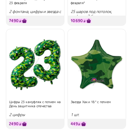
23 февраля
февраля"
2 фонтана, цифры и звезда с
25 шаров под потолок,
надписью
цифры и 2 букета
7490
10690
₽
₽
Цифры 23 камуфляж с гелием на
Звезда Хаки 18" с гелием
День защитника отечества
2 цифры
1 шт.
2490
449
₽
₽