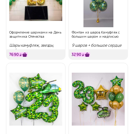
Оформление шариками на День
Фонтан из шаров Камуфляж с
защитника Отечества
большим шаром и надписью
Шары камуфляж, звезды,
9 шаров + большое сердце
цифры
7690
3290
₽
₽