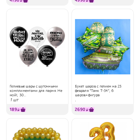
4190
4990
₽
₽
Гелиевые шары с шуточными
Букет шаров с гелием на 23
комплиментами для парня. Не
февраля "Танк Т-34", 6
ной!, 30...
шаров+фигура
1 шт
.
189
2690
₽
₽