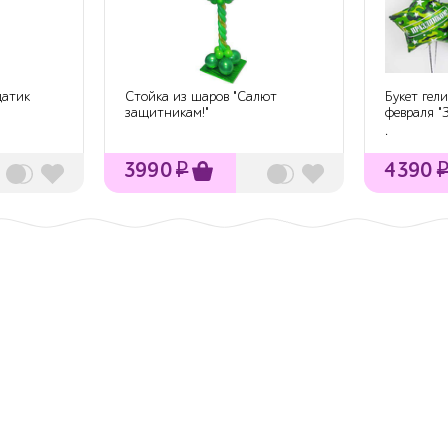
датик
Стойка из шаров "Салют
Букет гел
защитникам!"
февраля 
Отечества"
.
3990
₽
4390