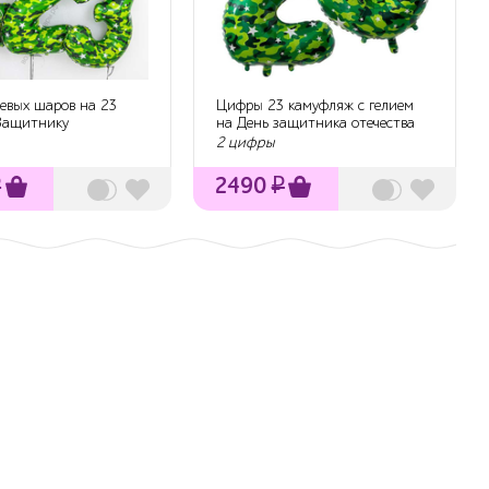
иевых шаров на 23
Цифры 23 камуфляж с гелием
"Защитнику
на День защитника отечества
, 4 ша...
2 цифры
₽
2490
₽