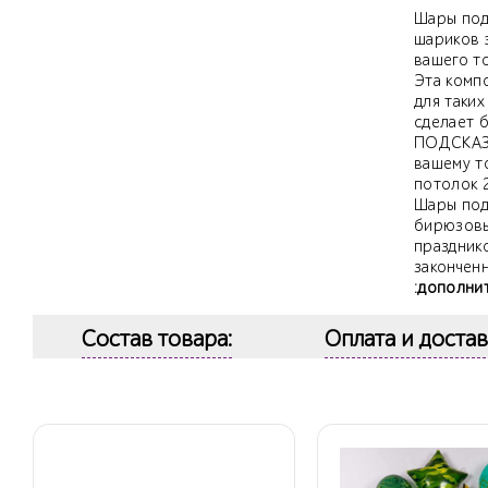
Шары под
ВЫСОТА ТОВАРА: 1 М 35 СМ
ВЫСОТА ТОВАРА: 1 М 35 СМ
шариков 
вашего т
Эта комп
для таких
сделает 
ПОДСКАЗК
вашему т
потолок 
Шары под
бирюзовые
праздник
законченн
:дополни
ШИРИНА ТОВАРА: 3 М 50 СМ
ШИРИНА ТОВАРА: 4 М
Состав товара:
Оплата и достав