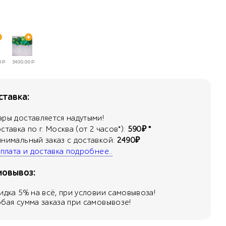
0
Р
3400.00
Р
тавка:
ары доставляется надутыми!
оставка по г. Москва (от 2 часов*):
590₽ *
инимальный заказ с доставкой:
2490₽
 оплата и доставка подробнее..
мовывоз:
кидка
5
% на всё, при условии самовывоза!
юбая сумма заказа при самовывозе!