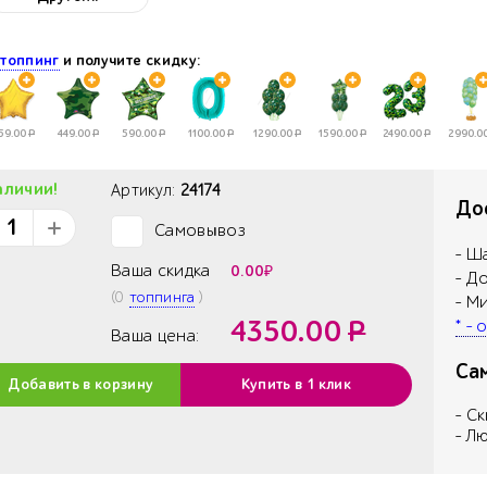
Другой..
Другой..
е
топпинг
и получите скидку:
59.00
Р
449.00
Р
590.00
Р
1100.00
Р
1290.00
Р
1590.00
Р
2490.00
Р
2990.0
аличии!
Артикул:
24174
Дос
Самовывоз
✓
- Ш
Ваша скидка
0.00
₽
- Д
(
0
топпинга
)
- М
4350.00
Р
* -
Ваша цена:
Са
Добавить в корзину
Купить в 1 клик
- С
- Л