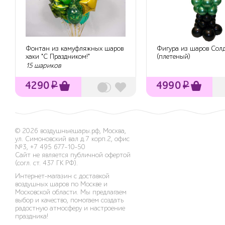
Фонтан из камуфляжных шаров
Фигура из шаров Сол
хаки "С Праздником!"
(плетеный)
15 шариков
4290
₽
4990
₽
© 2026
воздушныешары.рф
,
Москва,
ул. Симоновский вал д.7 корп.2, офис
№3
,
+7 495 677-10-50
Сайт не является публичной офертой
(согл. ст. 437 ГК РФ).
Интернет-магазин с доставкой
воздушных шаров по Москве и
Московской области. Мы предлагаем
выбор и качество, помогаем создать
радостную атмосферу и настроение
праздника!