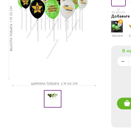
ВЫСОТА ТОВАРА: 1 М 35 СМ
23
ФЕВРАЛЯ
Добавьт
КАМУФЛЯЖ
КАМУФЛЯЖ
189.00
Р
3
В н
ШИРИНА ТОВАРА: 2 М 50 СМ