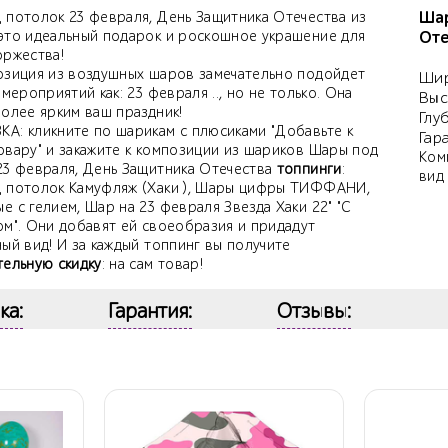
Шар
 потолок 23 февраля, День Защитника Отечества из
это идеальный подарок и роскошное украшение для
Оте
оржества!
озиция из воздушных шаров замечательно подойдет
Шир
 мероприятий как: 23 февраля .., но не только. Она
Выс
более ярким ваш праздник!
Глу
А: кликните по шарикам с плюсиками "Добавьте к
Гар
овару" и закажите к композиции из шариков Шары под
Ком
23 февраля, День Защитника Отечества
топпинги
:
вид
 потолок Камуфляж (Хаки ), Шары цифры ТИФФАНИ,
 с гелием, Шар на 23 февраля Звезда Хаки 22" "С
ом". Они добавят ей своеобразия и придадут
ый вид! И за каждый топпинг вы получите
тельную скидку
: на сам товар!
ка:
Гарантия:
Отзывы: