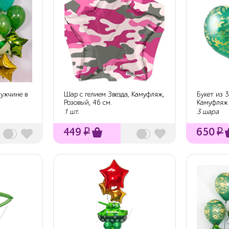
ужчине в
Шар с гелием Звезда, Камуфляж,
Букет из 
Розовый, 46 см.
Камуфляж
1 шт.
3 шара
449
₽
650
₽