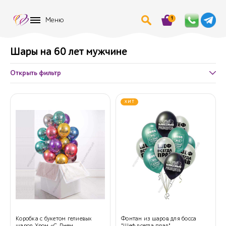
1
Меню
Шары на 60 лет мужчине
Открыть фильтр
ХИТ
Коробка с букетом гелиевых
Фонтан из шаров для босса
шаров Хром «С Днем
"Шеф всегда прав"