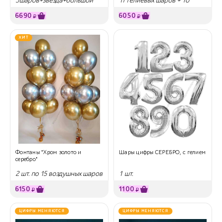
5шаров+звезда+большой
11 гелиевых шаров + 10
шар
звезд
6690
6050
₽
₽
ХИТ
Фонтаны "Хром золото и
Шары цифры СЕРЕБРО, с гелием
серебро"
2 шт. по 15 воздушных шаров
1 шт.
6150
1100
₽
₽
ЦИФРЫ МЕНЯЮТСЯ
ЦИФРЫ МЕНЯЮТСЯ