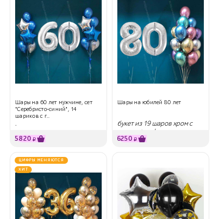
Шары на 60 лет мужчине, сет
Шары на юбилей 80 лет
"Серебристо-синий", 14
шариков с г...
.
букет из 19 шаров хром с
гелием + цифры
5820
6250
₽
₽
ЦИФРЫ МЕНЯЮТСЯ
ХИТ