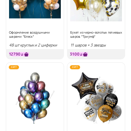
Оформление воздушными
Букет из черно-золотых гелиевых
шарами "Блеск"
шаров "Триумф"
48 шт круглых и 2 циферки
11 шаров + 3 звезды
12790
3100
₽
₽
ХИТ
ХИТ