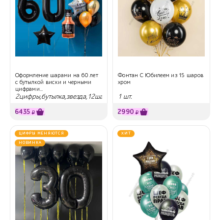
Оформление шарами на 60 лет
Фонтан С Юбилеем из 15 шаров
с бутылкой виски и черными
хром
цифрами...
2цифры,бутылка,звезда,12шаров
1 шт.
6435
2990
₽
₽
ЦИФРЫ МЕНЯЮТСЯ
ХИТ
НОВИНКА