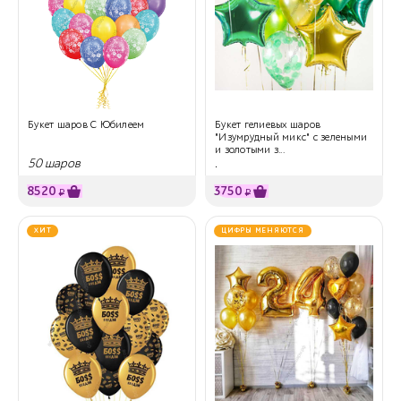
Букет шаров С Юбилеем
Букет гелиевых шаров
"Изумрудный микс" с зелеными
и золотыми з...
50 шаров
.
8520
3750
₽
₽
ХИТ
ЦИФРЫ МЕНЯЮТСЯ