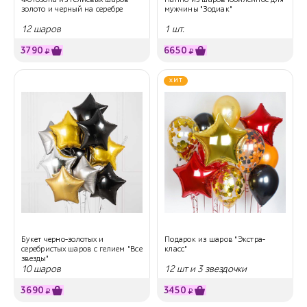
золото и черный на серебре
мужчины "Зодиак"
12 шаров
1 шт.
3790
6650
₽
₽
ХИТ
Букет черно-золотых и
Подарок из шаров "Экстра-
серебристых шаров с гелием "Все
класс"
звезды"
10 шаров
12 шт и 3 звездочки
3690
3450
₽
₽