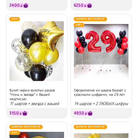
гелием + цифры
2400
6250
₽
₽
ХИТ
ЦИФРЫ МЕНЯЮТСЯ
ХИТ
Букет черно-золотых шаров
Оформление из шаров Бархат с
"Ночь и звезда" с Вашей
красными цифрами, на 29 лет
надписью
11 шаров + звезда с вашей
14 шаров + 2 ЛЮБЫХ цифры
надписью
3150
4930
₽
₽
ЦИФРЫ МЕНЯЮТСЯ
ЦИФРЫ МЕНЯЮТСЯ
ХИТ