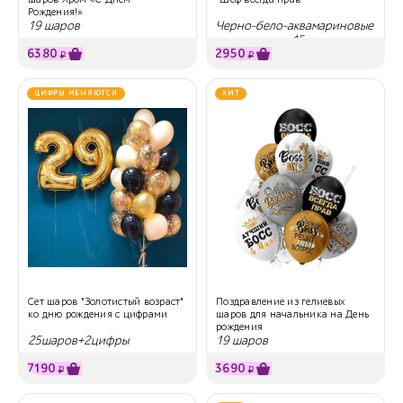
Рождения!»
19 шаров
Черно-бело-аквамариновые
с надписями, 15 шт
6380
2950
₽
₽
ЦИФРЫ МЕНЯЮТСЯ
ХИТ
Сет шаров "Золотистый возраст"
Поздравление из гелиевых
ко дню рождения с цифрами
шаров для начальника на День
рождения
25шаров+2цифры
19 шаров
7190
3690
₽
₽