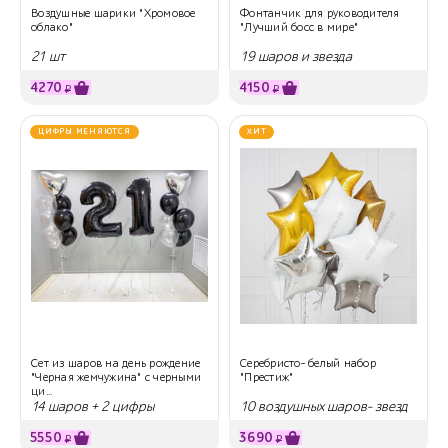
Воздушные шарики "Хромовое
Фонтанчик для руководителя
облако"
"Лучший босс в мире"
21 шт
19 шаров и звезда
4270
4150
₽
₽
ЦИФРЫ МЕНЯЮТСЯ
ХИТ
Сет из шаров на день рождение
Серебристо- белый набор
"Черная жемчужина" с черными
"Престиж"
ци...
14 шаров + 2 цифры
10 воздушных шаров- звезд
5550
3690
₽
₽