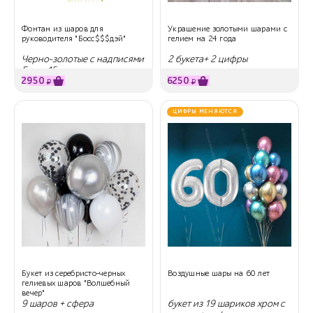
Фонтан из шаров для
Украшение золотыми шарами с
руководителя "Босс$$$дэй"
гелием на 24 года
Черно-золотые с надписями
2 букета+ 2 цифры
Босс, 15 шт
2950
6250
₽
₽
ЦИФРЫ МЕНЯЮТСЯ
Букет из серебристо-черных
Воздушные шары на 60 лет
гелиевых шаров "Волшебный
вечер"
9 шаров + сфера
букет из 19 шариков хром с