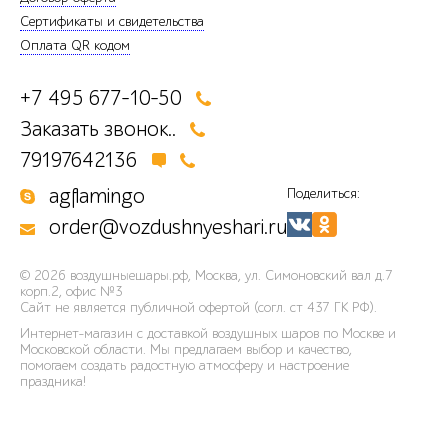
Сертификаты и свидетельства
Оплата QR кодом
+7 495 677-10-50
Заказать звонок..
79197642136
agflamingo
Поделиться:
order@vozdushnyeshari.ru
© 2026
воздушныешары.рф
,
Москва, ул. Симоновский вал д.7
корп.2, офис №3
Сайт не является публичной офертой (согл. ст 437 ГК РФ).
Интернет-магазин с доставкой воздушных шаров по Москве и
Московской области. Мы предлагаем выбор и качество,
помогаем создать радостную атмосферу и настроение
праздника!