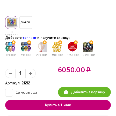
ДРУГОЙ..
В
ОРИГИНАЛЕ
Добавьте
топпинг
и получите скидку:
199.00
Р
199.00
Р
229.00
Р
1100.00
Р
1850.00
Р
2990.00
Р
6050.00
Р
Артикул:
21212
Добавить в корзину
Самовывоз
✓
Купить в 1 клик