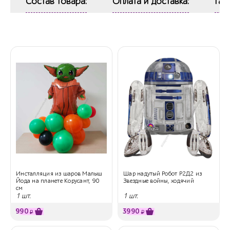
Состав товара:
Оплата и доставка:
Гар
Инсталляция из шаров Малыш
Шар надутый Робот Р2Д2 из
Йода на планете Корусант, 90
Звездные войны, ходячий
см
1 шт.
1 шт.
990
3990
₽
₽