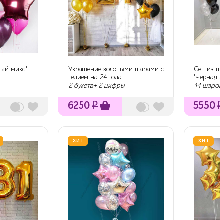
ый микс":
Украшение золотыми шарами с
Сет из 
м
гелием на 24 года
"Черная
ци...
2 букета+ 2 цифры
14 шаро
6250
₽
5550
ХИТ
ХИТ