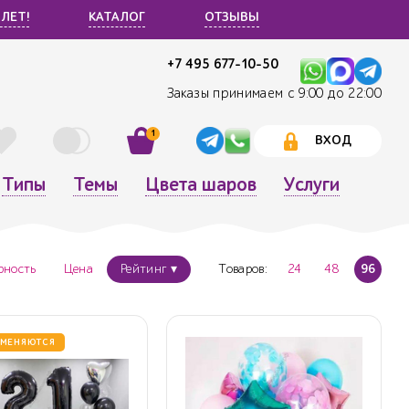
 ЛЕТ!
КАТАЛОГ
ОТЗЫВЫ
+7 495 677-10-50
Заказы принимаем с 9:00 до 22:00
1
ВХОД
Типы
Темы
Цвета шаров
Услуги
рность
Цена
Рейтинг ▾
Товаров:
24
48
96
 МЕНЯЮТСЯ