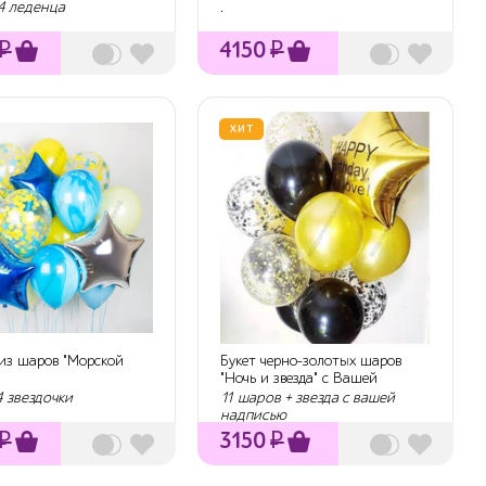
гел...
 4 леденца
.
₽
4150
₽
ХИТ
 из шаров "Морской
Букет черно-золотых шаров
"Ночь и звезда" с Вашей
надписью
4 звездочки
11 шаров + звезда с вашей
надписью
₽
3150
₽