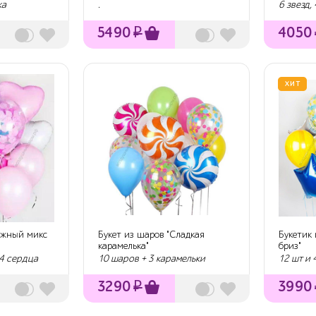
шаров+большой шар
ка
.
6 звезд,
5490
₽
4050
ХИТ
ежный микс
Букет из шаров "Сладкая
Букетик
карамелька"
бриз"
 4 сердца
10 шаров + 3 карамельки
12 шт и 
3290
₽
3990