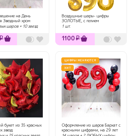
 решение на День
Воздушные шары- цифры
я Звездный хром
ЗОЛОТЫЕ, с гелием
вых шаров + 10 звезд
1 шт.
₽
1100
₽
ЦИФРЫ МЕНЯЮТСЯ
ХИТ
й букет из 35 красных
Оформление из шаров Бархат с
х звезд
красными цифрами, на 29 лет
ых и 25 красных звезд
14 шаров + 2 ЛЮБЫХ цифры