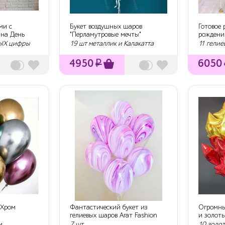
ми с
Букет воздушных шаров
Готовое
 на День
"Перламутровые мечты"
рождени
БЫХ цифры
19 шт металлик и Калакатта
11 гелие
4950
₽
6050
«Хром
Фантастический букет из
Огромны
гелиевых шаров Агат Fashion
и золоты
м
7 шт.
10 золот