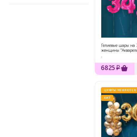
Гелиевые шары на 
женщины "Акварел
25 ша...
.
6825
₽
ЦИФРЫ МЕНЯЮТСЯ
ХИТ