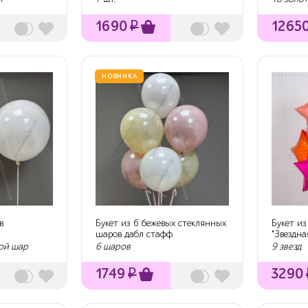
1690
₽
1265
НОВИНКА
в
Букет из 6 бежевых стеклянных
Букет из
шаров дабл стафф
"Звездна
ой шар
6 шаров
9 звезд
1749
₽
3290