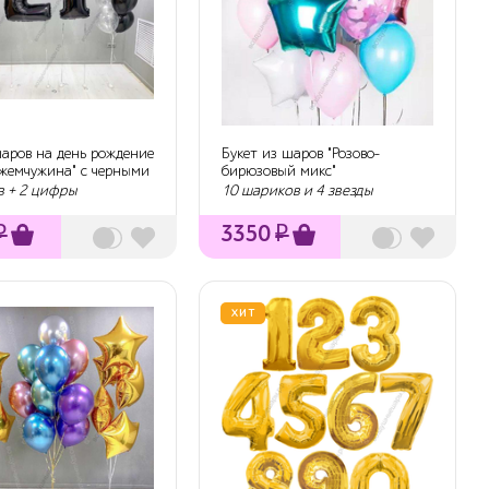
шаров на день рождение
Букет из шаров "Розово-
 жемчужина" с черными
бирюзовый микс"
в + 2 цифры
10 шариков и 4 звезды
₽
3350
₽
ХИТ