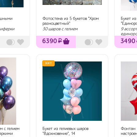
ушными
Фотостена из 5 букетов "Хром
Букет из
разноцветный"
"Единоро
 циферки
30 шаров с гелием
9 ассорт
единоро
6390
₽
3490
ХИТ
м с гелием
Букет из гелиевых шаров
Фонтан 
 яркими
"Вдохновение", 14
настрое