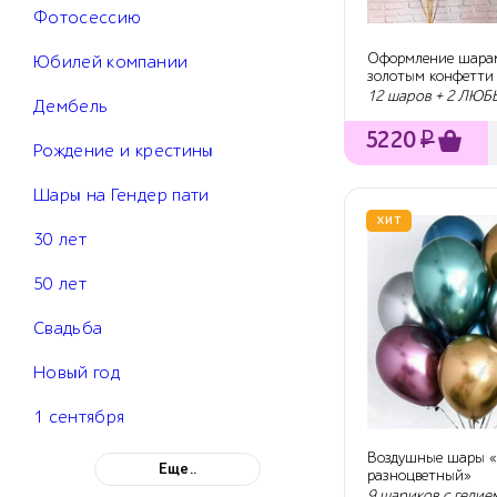
Фотосессию
Оформление шара
Юбилей компании
золотым конфетти
рождения
12 шаров + 2 ЛЮ
Дембель
5220
₽
Рождение и крестины
Шары на Гендер пати
ХИТ
30 лет
50 лет
Свадьба
Новый год
1 сентября
Воздушные шары 
Еще..
разноцветный»
9 шариков с гелие