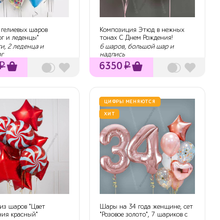
 гелиевых шаров
Композиция Этюд в нежных
г и леденцы"
тонах С Днем Рождения!
и, 2 леденца и
6 шаров, большой шар и
г
надпись
₽
6350
₽
ЦИФРЫ МЕНЯЮТСЯ
ХИТ
из шаров "Цвет
Шары на 34 года женщине, сет
ния красный"
"Розовое золото", 7 шариков с