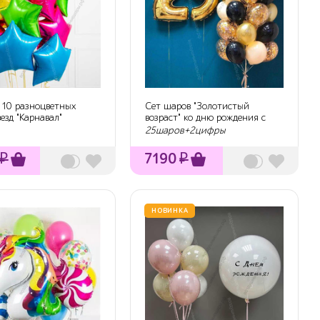
 10 разноцветных
Сет шаров "Золотистый
езд "Карнавал"
возраст" ко дню рождения с
цифрами
25шаров+2цифры
₽
7190
₽
НОВИНКА