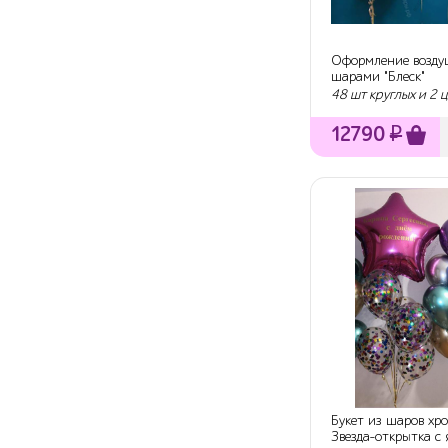
Оформление возд
шарами "Блеск"
48 шт круглых и 2
12790
₽
Букет из шаров хро
Звезда-открытка с