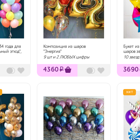
34 года для
Композиция из шаров
Букет из
ьный этюд",
"Энергия"
шаров зв
9 шт и 2 ЛЮБЫХ цифры
10 звезд
4360
₽
3690
ХИТ