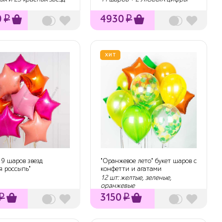
0
₽
4930
₽
ХИТ
 9 шаров звезд
"Оранжевое лето" букет шаров с
я россыпь"
конфетти и агатами
12 шт: желтые, зеленые,
оранжевые
₽
3150
₽