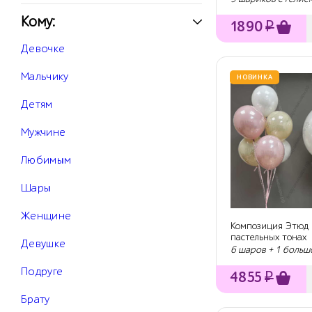
Кому:
1890
₽
Девочке
Мальчику
НОВИНКА
Детям
Мужчине
Любимым
Шары
Женщине
Композиция Этюд 
пастельных тонах
Девушке
6 шаров + 1 больш
Подруге
4855
₽
Брату