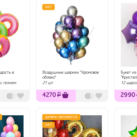
ХИТ
дость в
Воздушные шарики "Хромовое
Букет и
облако"
"Кристал
с гелием
21 шт
12 шаров
4270
₽
2990
ЦИФРЫ МЕНЯЮТСЯ
ХИТ