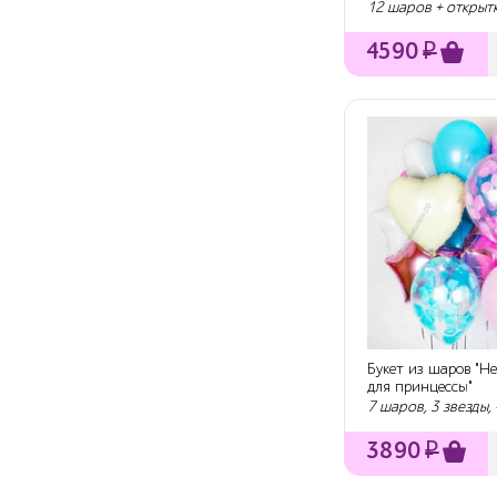
шарами
12 шаров + открыт
4590
₽
Букет из шаров "Н
для принцессы"
7 шаров, 3 звезды,
3890
₽