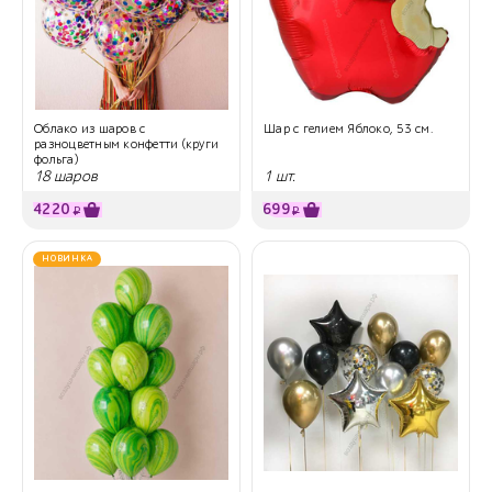
Облако из шаров с
Шар с гелием Яблоко, 53 см.
разноцветным конфетти (круги
фольга)
18 шаров
1 шт.
4220
699
₽
₽
НОВИНКА