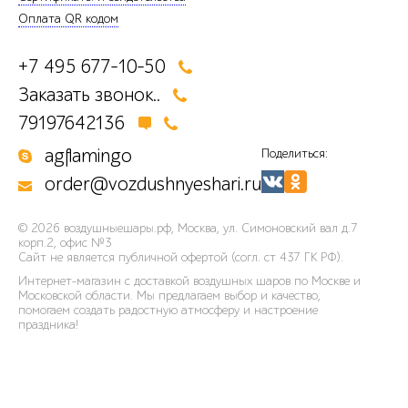
Оплата QR кодом
+7 495 677-10-50
Заказать звонок..
79197642136
agflamingo
Поделиться:
order@vozdushnyeshari.ru
© 2026
воздушныешары.рф
,
Москва, ул. Симоновский вал д.7
корп.2, офис №3
Сайт не является публичной офертой (согл. ст 437 ГК РФ).
Интернет-магазин с доставкой воздушных шаров по Москве и
Московской области. Мы предлагаем выбор и качество,
помогаем создать радостную атмосферу и настроение
праздника!