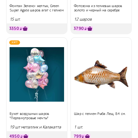
Фонтан Зелено- желтых, Green
Фотозона из гелиевых шаров
Super Agate шаров агат с гелием
золото и черный на серебре
15 шт.
12 шаров
3350
3790
₽
₽
ХИТ
Букет воздушных шаров
Шар с гелием Рыба Лещ, 84 см.
"Перламутровые мечты"
19 шт металлик и Калакатта
1 шт.
4950
799
₽
₽