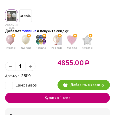
ДРУГОЙ..
ОБЪЁМНЫЙ
ШИК
Добавьте
топпинг
и получите скидку:
169.00
Р
169.00
Р
199.00
Р
229.00
Р
359.00
Р
359.00
Р
4855.00
Р
Артикул:
26119
Добавить в корзину
Самовывоз
✓
Купить в 1 клик