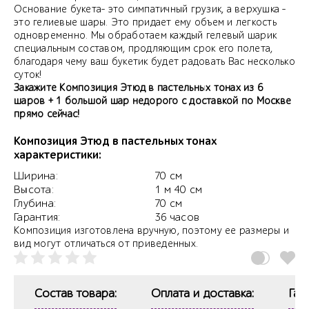
Основание букета- это симпатичный грузик, а верхушка -
это гелиевые шары. Это придает ему объем и легкость
одновременно. Мы обработаем каждый гелевый шарик
специальным составом, продляющим срок его полета,
благодаря чему ваш букетик будет радовать Вас несколько
суток!
Закажите Композиция Этюд в пастельных тонах из 6
шаров + 1 большой шар недорого с доставкой по Москве
прямо сейчас!
Композиция Этюд в пастельных тонах
характеристики:
Ширина:
70 см
Высота:
1 м 40 см
Глубина:
70 см
Гарантия:
36 часов
Композиция изготовлена вручную, поэтому ее размеры и
вид могут отличаться от приведенных.
Состав товара:
Оплата и доставка:
Гар