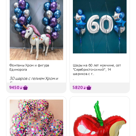
Фонтаны Хром и фигура
Шары на 60 лет мужчине, сет
Единорога
"Серебристо-синий", 14
шариков с г...
30 шаров с гелием Хром и
.
Единорог
9450
5820
₽
₽