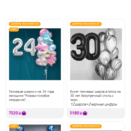
ЦИФРЫ МЕНЯЮТСЯ
ЦИФРЫ МЕНЯЮТСЯ
ХИТ
Гелиевые шарики на 24 года
Букет гелиевых шаров агатов на
женщине "Розово-голубое
30 лет Безупречный стиль с
мерцание", ...
черн...
.
12шаров+2черные цифры
7320
5180
₽
₽
ХИТ
ЦИФРЫ МЕНЯЮТСЯ