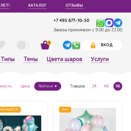
 ЛЕТ!
КАТАЛОГ
ОТЗЫВЫ
+7 495 677-10-50
Заказы принимаем с 9:00 до 22:00
1
ВХОД
Типы
Темы
Цвета шаров
Услуги
рность
Цена
Рейтинг ▾
Товаров:
24
48
96
 МЕНЯЮТСЯ
ХИТ