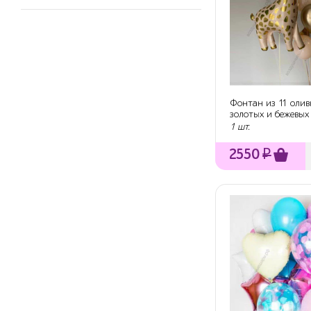
Фонтан из 11 олив
золотых и бежевых
жирафом
1 шт.
2550
₽