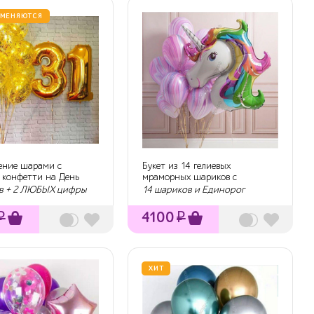
 МЕНЯЮТСЯ
ние шарами с
Букет из 14 гелиевых
 конфетти на День
мраморных шариков с
я
Единорогом
в + 2 ЛЮБЫХ цифры
14 шариков и Единорог
₽
4100
₽
ХИТ