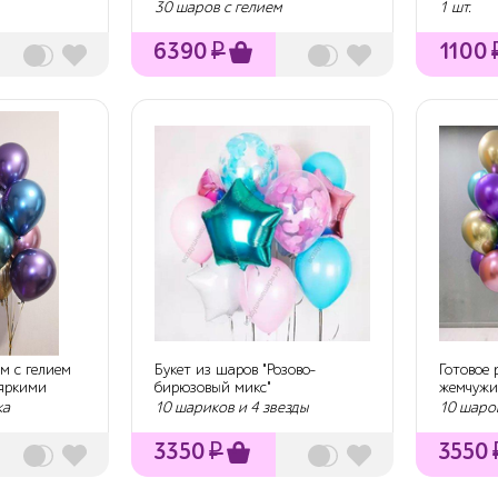
30 шаров с гелием
1 шт.
6390
₽
1100
м с гелием
Букет из шаров "Розово-
Готовое
 яркими
бирюзовый микс"
жемчужи
ка
10 шариков и 4 звезды
10 шаро
3350
₽
3550