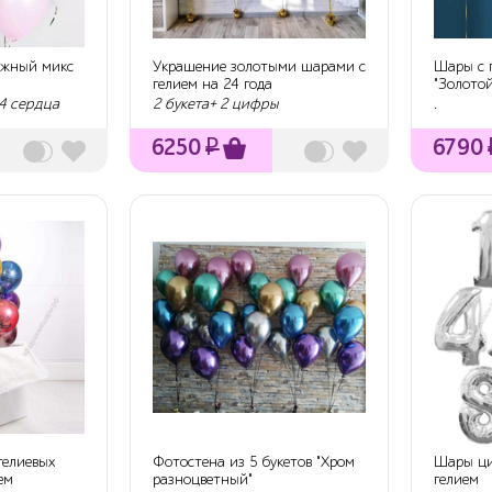
ежный микс
Украшение золотыми шарами с
Шары с г
гелием на 24 года
"Золотой
шарик...
 4 сердца
2 букета+ 2 цифры
.
6250
₽
6790
гелиевых
Фотостена из 5 букетов "Хром
Шары ци
ем
разноцветный"
гелием