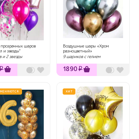
з прозрачных шаров
Воздушные шары «Хром
л и звезды"
разноцветный»
 и 2 звезды
9 шариков с гелием
₽
1890
₽
 МЕНЯЮТСЯ
ХИТ