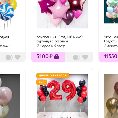
ладкая
Композиция "Ягодный микс":
Украшен
бургунди с розовым
Радость
мельки
7 шаров и 5 звезд
2 фонта
3100
₽
11550
ЦИФРЫ МЕНЯЮТСЯ
ХИТ