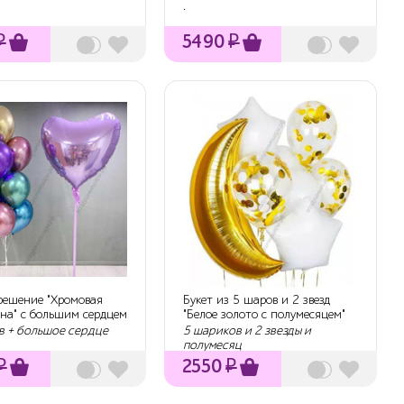
шаров+большой шар
.
₽
5490
₽
 решение "Хромовая
Букет из 5 шаров и 2 звезд
на" с большим сердцем
"Белое золото с полумесяцем"
в + большое сердце
5 шариков и 2 звезды и
полумесяц
₽
2550
₽