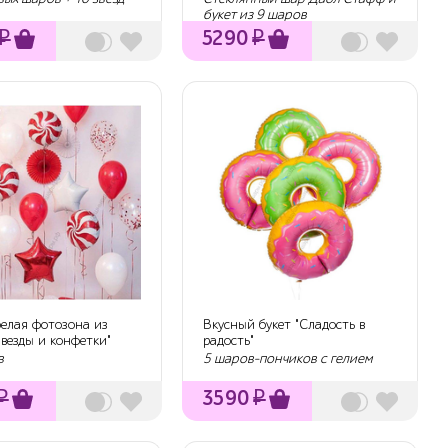
букет из 9 шаров
₽
5290
₽
белая фотозона из
Вкусный букет "Сладость в
везды и конфетки"
радость"
в
5 шаров-пончиков с гелием
₽
3590
₽