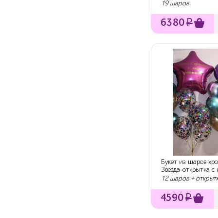
Рождения!»
19 шаров
6380
₽
Букет из шаров хро
Звезда-открытка с
шарами
12 шаров + открыт
4590
₽