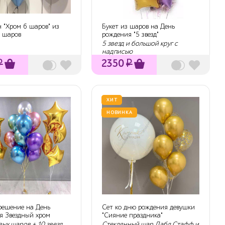
 "Хром 6 шаров" из
Букет из шаров на День
х шаров
рождения "5 звезд"
5 звезд и большой круг с
надписью
₽
2350
₽
ХИТ
НОВИНКА
 решение на День
Сет ко дню рождения девушки
я Звездный хром
"Сияние праздника"
вых шаров + 10 звезд
Стеклянный шар Дабл Стафф и