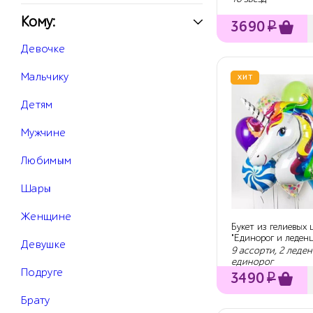
Кому:
3690
₽
Девочке
Мальчику
ХИТ
Детям
Мужчине
Любимым
Шары
Женщине
Букет из гелиевых
"Единорог и леден
Девушке
9 ассорти, 2 леден
единорог
Подруге
3490
₽
Брату