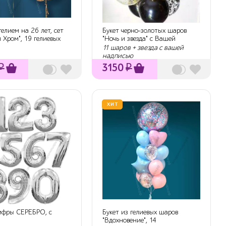
елием на 26 лет, сет
Букет черно-золотых шаров
 Хром", 19 гелиевых
"Ночь и звезда" с Вашей
надписью
11 шаров + звезда с вашей
надписью
₽
3150
₽
ХИТ
фры СЕРЕБРО, с
Букет из гелиевых шаров
"Вдохновение", 14