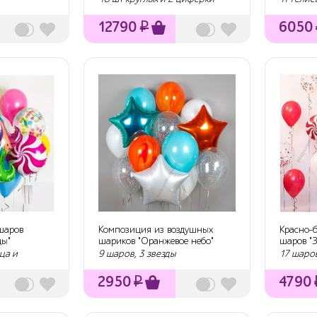
12790
₽
6050
 шаров
Композиция из воздушных
Красно-
цы"
шариков "Оранжевое небо"
шаров "З
ца и
9 шаров, 3 звезды
17 шаро
2950
₽
4790