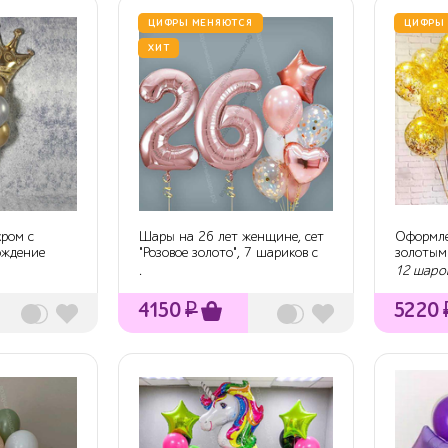
ЦИФРЫ МЕНЯЮТСЯ
ЦИФРЫ
ХИТ
ром с
Шары на 26 лет женщине, сет
Оформле
ождение
"Розовое золото", 7 шариков с
золотым
гели...
рождени
.
12 шаро
4150
₽
5220