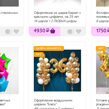
х стеклянных
Оформление из шаров Бархат с
Фотофон
красными цифрами, на 29 лет
гелиевы
14 шаров + 2 ЛЮБЫХ цифры
6 шаров
4930
₽
1750
ЦИФРЫ МЕНЯЮТСЯ
ХИТ
ХИТ
цветных
Оформление воздушными
Готовое
вал"
шарами "Блеск"
рождени
48 шт круглых и 2 циферки
11 гелие