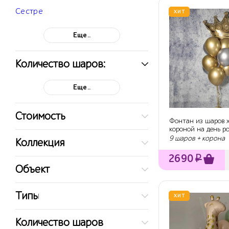
Сестре
ХИТ
Еще..
Количество шаров:
Еще..
Стоимость
Фонтан из шаров х
короной на день р
9 шаров + корона
Коллекция
2690
₽
Объект
Типы
ХИТ
Количество шаров