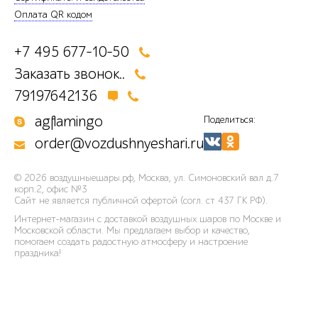
Оплата QR кодом
+7 495 677-10-50
Заказать звонок..
79197642136
agflamingo
Поделиться:
order@vozdushnyeshari.ru
© 2026
воздушныешары.рф
,
Москва, ул. Симоновский вал д.7
корп.2, офис №3
Сайт не является публичной офертой (согл. ст 437 ГК РФ).
Интернет-магазин с доставкой воздушных шаров по Москве и
Московской области. Мы предлагаем выбор и качество,
помогаем создать радостную атмосферу и настроение
праздника!