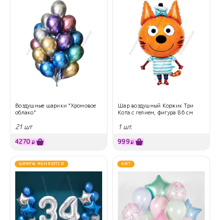
Воздушные шарики "Хромовое
Шар воздушный Коржик Три
облако"
Кота с гелием, фигура 86 см
21 шт
1 шт.
4270
999
₽
₽
ЦИФРЫ МЕНЯЮТСЯ
ХИТ