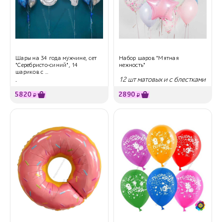
Шары на 34 года мужчине, сет
Набор шаров "Мятная
"Серебристо-синий", 14
нежность"
шариков с ...
.
12 шт матовых и с блестками
5820
2890
₽
₽