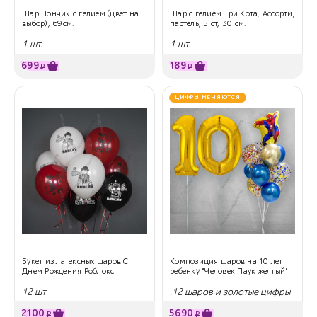
Шар Пончик с гелием (цвет на
Шар с гелием Три Кота, Ассорти,
выбор), 69см.
пастель, 5 ст, 30 см.
1 шт.
1 шт.
699
189
₽
₽
ЦИФРЫ МЕНЯЮТСЯ
Букет из латексных шаров С
Композиция шаров на 10 лет
Днем Рождения Роблокс
ребенку "Человек Паук желтый"
12 шт
.12 шаров и золотые цифры
2100
5690
₽
₽