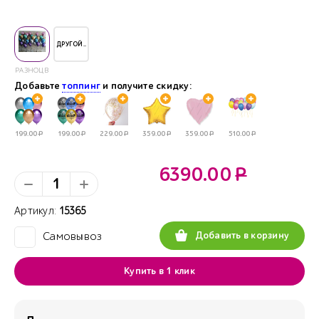
ДРУГОЙ..
РАЗНОЦВЕТНЫЙ
Добавьте
топпинг
и получите скидку:
199.00
Р
199.00
Р
229.00
Р
359.00
Р
359.00
Р
510.00
Р
6390.00
Р
Артикул:
15365
Добавить в корзину
Самовывоз
✓
Купить в 1 клик