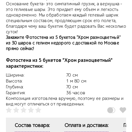
Основание букета- это симпатичный грузик, а верхушка -
это гелиевые шары. Это придает ему объем и легкость
одновременно. Мы обработаем каждый гелевый шарик
специальным составом, продляющим срок его полета,
благодаря чему ваш букетик будет радовать Вас несколько
суток!
Закажите Фотостена из 5 букетов "Хром разноцветный"
из 30 шаров с гелием недорого с доставкой по Москве
прямо сейчас!
Фотостена из 5 букетов "Хром разноцветный"
характеристики:
Ширина:
70 см
Высота:
1 м 80 см
Глубина:
70 см
Гарантия:
36 часов
Композиция изготовлена вручную, поэтому ее размеры и
вид могут отличаться от приведенных.
Состав товара:
Оплата и доставка:
Гар