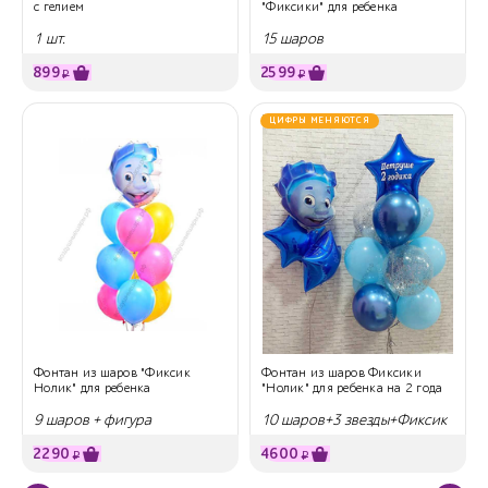
с гелием
"Фиксики" для ребенка
1 шт.
15 шаров
899
2599
₽
₽
ЦИФРЫ МЕНЯЮТСЯ
Фонтан из шаров "Фиксик
Фонтан из шаров Фиксики
Нолик" для ребенка
"Нолик" для ребенка на 2 года
9 шаров + фигура
10 шаров+3 звезды+Фиксик
2290
4600
₽
₽