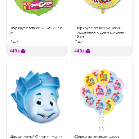
Шар круг с гелием Фиксики 46
Шар круг с гелием Фиксики
см
поздравляют с Днем рождения
46 см
1 шт.
1 шт.
449
449
₽
₽
Шар фигурный Фиксики Нолик
Облако из гелиевых шаров