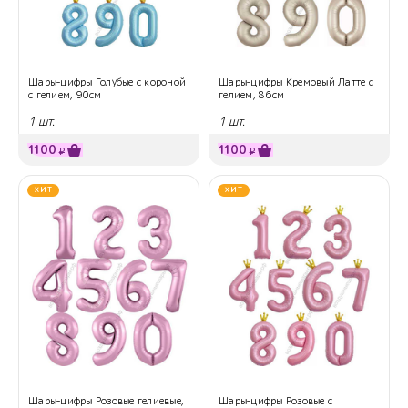
Шары-цифры Голубые с короной
Шары-цифры Кремовый Латте с
с гелием, 90см
гелием, 86см
1 шт.
1 шт.
1100
1100
₽
₽
ХИТ
ХИТ
Шары-цифры Розовые гелиевые,
Шары-цифры Розовые с