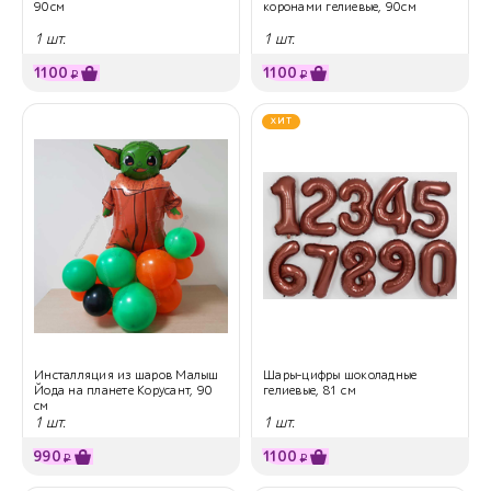
90см
коронами гелиевые, 90см
1 шт.
1 шт.
1100
1100
₽
₽
ХИТ
Инсталляция из шаров Малыш
Шары-цифры шоколадные
Йода на планете Корусант, 90
гелиевые, 81 см
см
1 шт.
1 шт.
990
1100
₽
₽