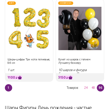
ХИТ
НОВИНКА
Шары-цифры Три кота гелиевые,
Букет из шаров с гелием
86 см
Лучшему боксеру
1 шт.
10 шаров и фигура
Боксерская Перчатка
1100
3150
₽
₽
1
Товаров:
24
48
96
Шары Фигуры День рождения - частые