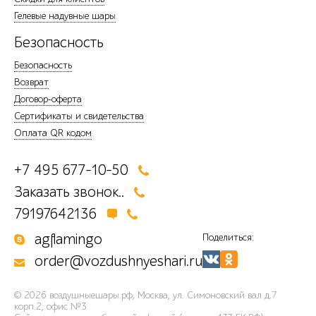
Гелевые надувные шары
Безопасность
Безопасность
Возврат
Договор-оферта
Сертификаты и свидетельства
Оплата QR кодом
+7 495 677-10-50
Заказать звонок..
79197642136
agflamingo
Поделиться:
order@vozdushnyeshari.ru
© 2026
воздушныешары.рф
,
Москва, ул. Симоновский вал д.7
корп.2, офис №3