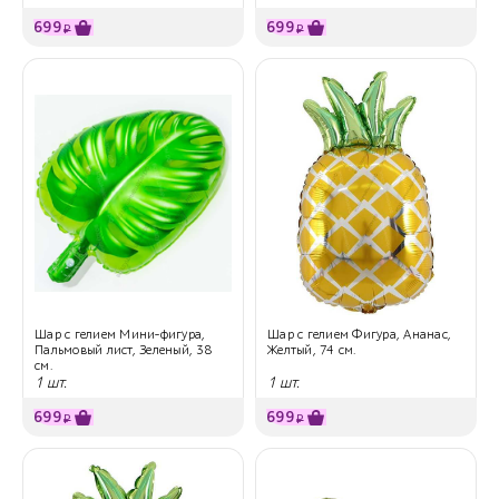
699
699
₽
₽
Шар с гелием Мини-фигура,
Шар с гелием Фигура, Ананас,
Пальмовый лист, Зеленый, 38
Желтый, 74 см.
см.
1 шт.
1 шт.
699
699
₽
₽