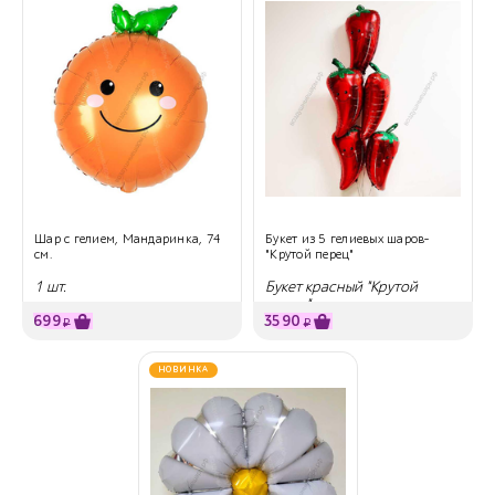
Шар с гелием, Мандаринка, 74
Букет из 5 гелиевых шаров-
см.
"Крутой перец"
1 шт.
Букет красный "Крутой
перец"
699
3590
₽
₽
НОВИНКА