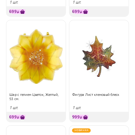
1 шт.
1 шт.
699
699
₽
₽
Шар с гелием Цветок, Желтый,
Фигура Лист кленовый блеск
53 см.
1 шт.
1 шт.
699
999
₽
₽
НОВИНКА