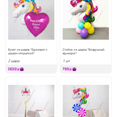
Букет из шаров "Единорог с
Стойка из шаров "Воздушный
шаром-открыткой"
единорог"
2 шара
1 шт.
2650
790
₽
₽