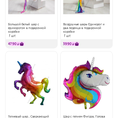
Большой белый шар с
Воздушные шары Единорог и
единорогом в подарочной
два леденца в подарочной
коробке
коробке
1 шт.
1 шт.
4790
3990
₽
₽
Гелиевый шар , Сверкающий
Шар с гелием Фигура, Голова