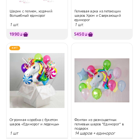
Шарик с гелием, ходячий
Гелиевая арка из летающих
Волшебный единорог
шаров Хром и Сверкающий
единорог
1 шт.
1 шт.
1990
5450
₽
₽
ХИТ
Огромная коробка с букетом
Фонтан из разноцветных
шаров «Единорог и леденцы»
гелиевых шаров "Единорог" в
подарок
1 шт
14 шаров + единорог