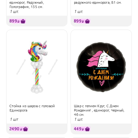
единорог, Радужный,
радужного единорога, 81 см.
Голография, 135 см.
1 шт.
1 шт.
899
899
₽
₽
Стойка из шаров с головой
Шар с гелием Круг, С Днем
Единорога
Рождения! , единорог, Черный,
46 см.
1 шт
1 шт.
2490
449
₽
₽