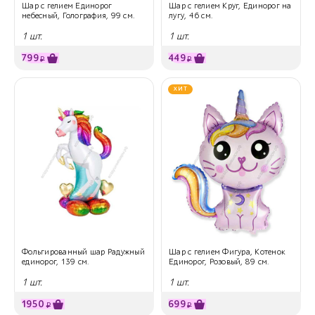
Шар с гелием Единорог
Шар с гелием Круг, Единорог на
небесный, Голография, 99 см.
лугу, 46 см.
1 шт.
1 шт.
799
449
₽
₽
ХИТ
Фольгированный шар Радужный
Шар с гелием Фигура, Котенок
единорог, 139 см.
Единорог, Розовый, 89 см.
1 шт.
1 шт.
1950
699
₽
₽