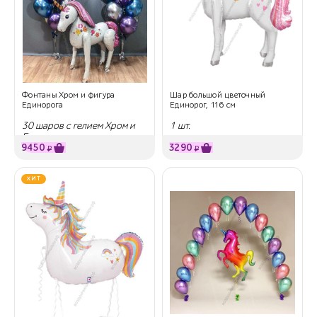
Фонтаны Хром и фигура
Шар большой цветочный
Единорога
Единорог, 116 см
30 шаров с гелием Хром и
1 шт.
Единорог
9450
3290
₽
₽
ХИТ