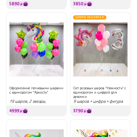
5890
3850
₽
₽
ЦИФРЫ МЕНЯЮТСЯ
Оформление гелиевыми шарами
Сет розовых шаров "Нежность" с
с единорогом "Яркость"
единорогом и цифрой для
девочки
19 шаров, 2 звезды,
9 шаров + цифра + фигура
единорог
4999
3790
₽
₽