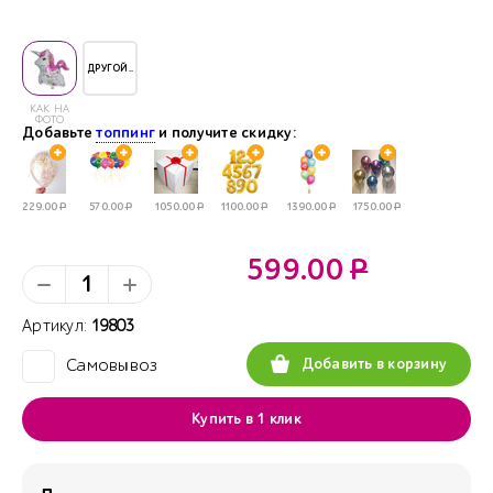
ДРУГОЙ..
КАК НА
ФОТО
Добавьте
топпинг
и получите скидку:
229.00
Р
570.00
Р
1050.00
Р
1100.00
Р
1390.00
Р
1750.00
Р
599.00
Р
Артикул:
19803
Добавить в корзину
Самовывоз
✓
Купить в 1 клик