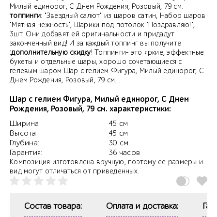
Милый единорог, С Днем Рождения, Розовый, 79 см.
топпинги
: "Звездный салют" из шаров сатин, Набор шаров
"Мятная нежность", Шарики под потолок "Поздравляю!",
3шт. Они добавят ей оригинальности и придадут
законченный вид! И за каждый топпинг вы получите
:дополнительную скидку
! Топпинги- это яркие, эффектные
букеты и отдельные шары, хорошо сочетающиеся с
гелевым шаром Шар с гелием Фигура, Милый единорог, С
Днем Рождения, Розовый, 79 см. .
Шар с гелием Фигура, Милый единорог, С Днем
Рождения, Розовый, 79 см. характеристики:
Ширина:
45 см
Высота:
45 см
Глубина:
30 см
Гарантия:
36 часов
Композиция изготовлена вручную, поэтому ее размеры и
вид могут отличаться от приведенных.
Состав товара:
Оплата и доставка:
Гар