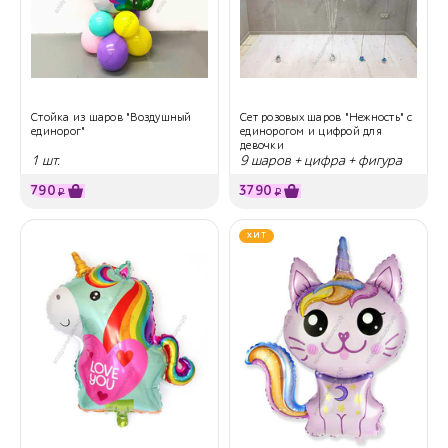
Стойка из шаров "Воздушный
Сет розовых шаров "Нежность" с
единорог"
единорогом и цифрой для
девочки
1 шт.
9 шаров + цифра + фигура
790
3790
₽
₽
ХИТ