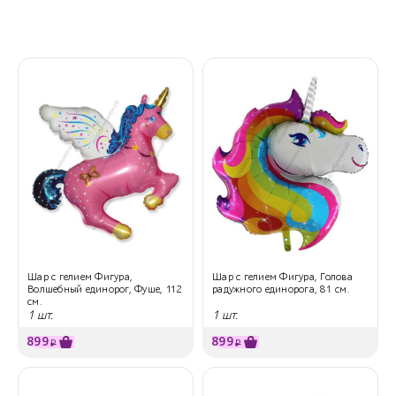
Шар с гелием Фигура,
Шар с гелием Фигура, Голова
Волшебный единорог, Фуше, 112
радужного единорога, 81 см.
см.
1 шт.
1 шт.
899
899
₽
₽