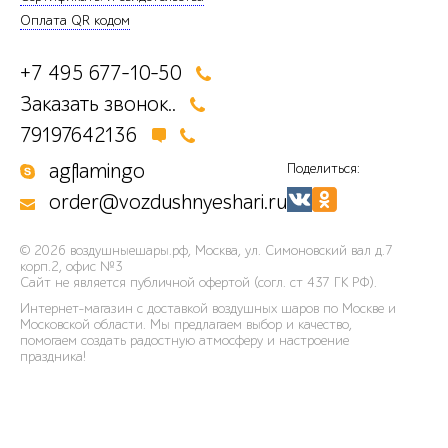
Оплата QR кодом
+7 495 677-10-50
Заказать звонок..
79197642136
agflamingo
Поделиться:
order@vozdushnyeshari.ru
© 2026
воздушныешары.рф
,
Москва, ул. Симоновский вал д.7
корп.2, офис №3
Сайт не является публичной офертой (согл. ст 437 ГК РФ).
Интернет-магазин с доставкой воздушных шаров по Москве и
Московской области. Мы предлагаем выбор и качество,
помогаем создать радостную атмосферу и настроение
праздника!