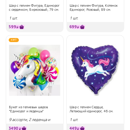
Шар с гелием Фигура, Единорог
Шар с гелием Фигура, Котенок
с сердечком, Бирюзовый, 79 см.
Единорог, Розовый, 89 см.
1 шт.
1 шт.
599
699
₽
₽
ХИТ
Букет из гелиевых шаров
Шар с гелием Сердце,
"Единорог и леденцы"
Летающий единорог, 46 см.
9 ассорти, 2 леденца и
1 шт.
единорог
3490
449
₽
₽