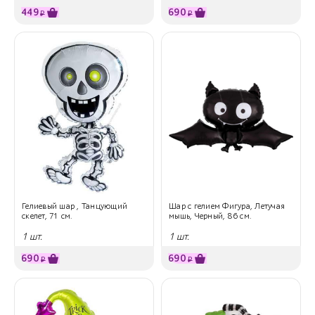
449
690
₽
₽
Гелиевый шар , Танцующий
Шар с гелием Фигура, Летучая
скелет, 71 см.
мышь, Черный, 86 см.
1 шт.
1 шт.
690
690
₽
₽