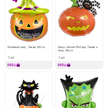
Гелиевый шар , Тыква, 89 см.
Шар с гелием Фигура, Тыква и
паук, 66 см.
1 шт.
1 шт.
690
690
₽
₽