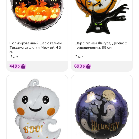
Фольгированный шар с гелием,
Шар с гелием Фигура, Дерево с
Тыквы-страшилки, Черный, 46
привидениями, 99 см.
см.
1 шт.
1 шт.
449
690
₽
₽