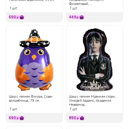
Фиолетовый, ...
1 шт.
1 шт.
690
449
₽
₽
Шар с гелием Фигура, Сова-
Шар с гелием Мрачная стори,
волшебница, 79 см.
Уэнсдей Аддамс, Академия
Невермор,...
1 шт.
1 шт.
690
890
₽
₽