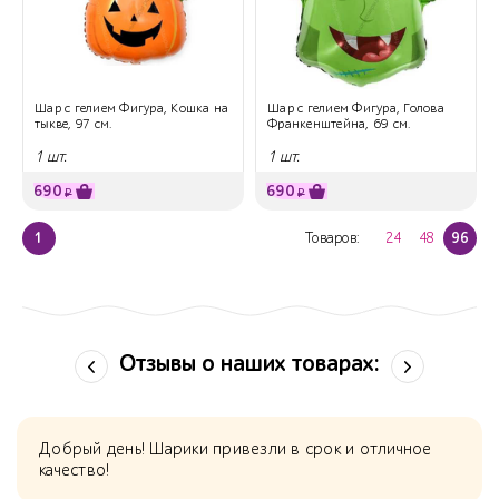
Шар с гелием Фигура, Кошка на
Шар с гелием Фигура, Голова
тыкве, 97 см.
Франкенштейна, 69 см.
1 шт.
1 шт.
690
690
₽
₽
1
Товаров:
24
48
96
Отзывы о наших товарах:
Добрый день! Шарики привезли в срок и отличное
качество!