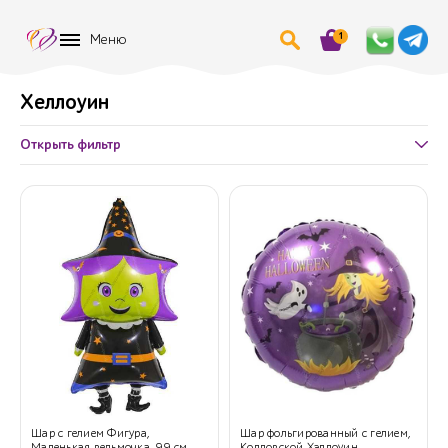
1
Меню
Хеллоуин
Открыть фильтр
Шар с гелием Фигура,
Шар фольгированный с гелием,
Маленькая ведьмочка, 99 см.
Колдовской Хэллоуин,