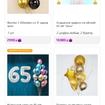
Фонтан С Юбилеем из 15 шаров
Украшение шарами на юбилей
хром
50 лет "Шик"
1 шт.
2 цифры любые, 2 букета,
гирлянда
2990
10880
₽
₽
ЦИФРЫ МЕНЯЮТСЯ
Воздушные шары на 65 лет
Подарок из гелиевых шаров