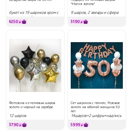
"Магия золота"
букет из 19 шариков хром с
9 шаров, 2 звезды и сфера
гелием + цифры
6250
3190
₽
₽
Фотозона из гелиевых шаров
Сет шариков с гелием, Розовое
золото и черный на серебре
золото на юбилей женщине 50
лет
12 шаров
14шаров+2 цифры+надпись
3790
5999
₽
₽