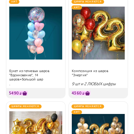
ХИТ
ЦИФРЫ МЕНЯЮТСЯ
ХИТ
Букет из гелиевых шаров
Композиция из шаров
"Вдохновение", 14
"Энергия"
шаров+большой шар
.
9 шт и 2 ЛЮБЫХ цифры
5490
4360
₽
₽
ЦИФРЫ МЕНЯЮТСЯ
ЦИФРЫ МЕНЯЮТСЯ
ХИТ