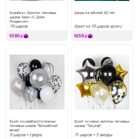
Коробка с букетом гелиевых
Шары на юбилей 80 лет
шаров Хром «С Днем
Рождения!»
19 шаров
букет из 19 шаров хром с
гелием + цифры
6380
6250
₽
₽
Букет из серебристо-черных
Букет из черно-золотых гелиевых
гелиевых шаров "Волшебный
шаров "Триумф"
вечер"
9 шаров + сфера
11 шаров + 3 звезды