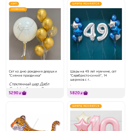
ХИТ
ЦИФРЫ МЕНЯЮТСЯ
НОВИНКА
Сет ко дню рождения девушки
Шары на 49 лет мужчине, сет
"Сияние праздника"
"Серебристо-синий", 14
шариков с г...
Стеклянный шар Дабл
.
Стафф и букет из 9 шаров
5290
5820
₽
₽
ЦИФРЫ МЕНЯЮТСЯ