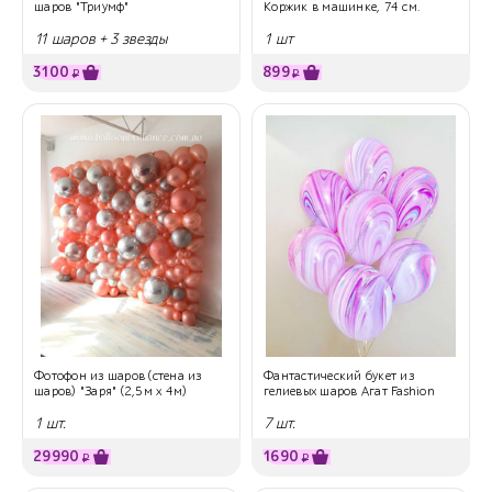
шаров "Триумф"
Коржик в машинке, 74 см.
11 шаров + 3 звезды
1 шт
3100
899
₽
₽
Фотофон из шаров (стена из
Фантастический букет из
шаров) "Заря" (2,5м х 4м)
гелиевых шаров Агат Fashion
1 шт.
7 шт.
29990
1690
₽
₽