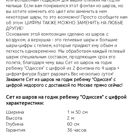
или волшебным подарком для ваших близких на год их
малыша. Если вам понравился этот фонтан из шаров, но
вы хотите изменить его цвет или заменить в нем
некоторые шары, то это возможно! Просто сообщите нам
об этом. ЦИФРЫ ТАКЖЕ МОЖНО ЗАМЕНИТЬ НА ЛЮБЫЕ
ДРУГИЕ!
Основание этой композиции сделано из шаров с
воздухом, а верхушка - это гелиевые шары и большие
шары-цифры с гелием, которые придают ему объем и
легкость одновременно. Мы обработаем каждый гелевый
шарик специальным составом, продляющим срок его
полета, благодаря чему ваш Сет из шаров на годик
ребенку "Одиссея" с цифрой из 2 фонтана по 4 шара +
цифра+фигура будет радовать Вас несколько суток!
Закажите Сет из шаров на годик ребенку "Одиссея" с
цифрой недорого с доставкой по Москве прямо сейчас!
Сет из шаров на годик ребенку "Одиссея" с цифрой
характеристики:
Ширина:
1 м 50 см
Высота:
2 м
Глубина:
60 см
Гарантия:
36 часов