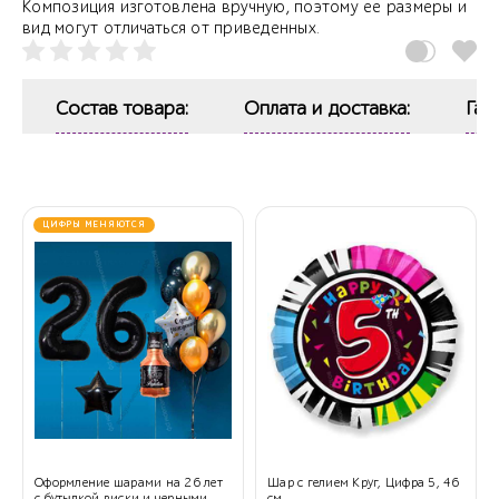
Композиция изготовлена вручную, поэтому ее размеры и
вид могут отличаться от приведенных.
Состав товара:
Оплата и доставка:
Гар
ЦИФРЫ МЕНЯЮТСЯ
Оформление шарами на 26 лет
Шар с гелием Круг, Цифра 5, 46
с бутылкой виски и черными
см.