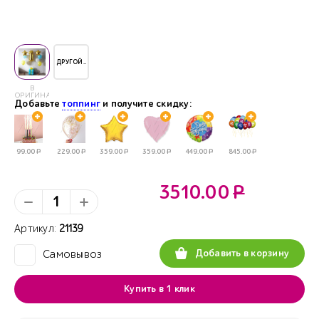
ДРУГОЙ..
В
ОРИГИНАЛЕ
Добавьте
топпинг
и получите скидку:
99.00
Р
229.00
Р
359.00
Р
359.00
Р
449.00
Р
845.00
Р
3510.00
Р
Артикул:
21139
Добавить в корзину
Самовывоз
✓
Купить в 1 клик