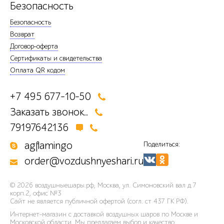
Безопасность
Безопасность
Возврат
Договор-оферта
Сертификаты и свидетельства
Оплата QR кодом
+7 495 677-10-50
Заказать звонок..
79197642136
agflamingo
Поделиться:
order@vozdushnyeshari.ru
© 2026
воздушныешары.рф
,
Москва, ул. Симоновский вал д.7
корп.2, офис №3
Сайт не является публичной офертой (согл. ст 437 ГК РФ).
Интернет-магазин с доставкой воздушных шаров по Москве и
Московской области. Мы предлагаем выбор и качество,