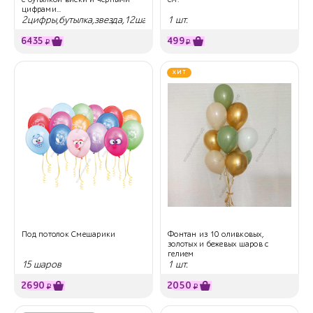
цифрами...
2цифры,бутылка,звезда,12шаров
1 шт.
6435
499
₽
₽
ХИТ
Под потолок Смешарики
Фонтан из 10 оливковых,
золотых и бежевых шаров с
гелием
15 шаров
1 шт.
2690
2050
₽
₽