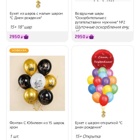
Букет из шаров с малым шаром
Воздушные шары
"С Днем рождения"
"Оскорбительные с
ругательствами мужчине" №2
15+ 18" шар
Шуточные оскорбления ему,
15 шт
2950
2950
₽
₽
НОВИНКА
Фонтан С Юбилеем из 15 шаров
Букет с шаром-открыткой "С
хром
днем рождения"
1 шт.
15+ Открытка