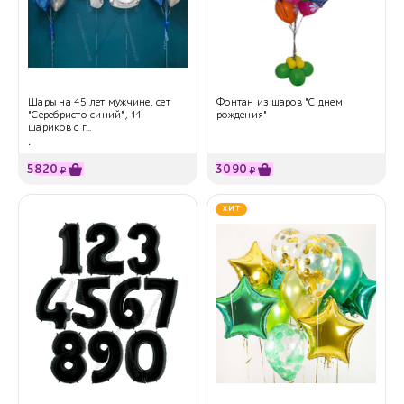
Шары на 45 лет мужчине, сет
Фонтан из шаров "С днем
"Серебристо-синий", 14
рождения"
шариков с г...
.
5820
3090
₽
₽
ХИТ