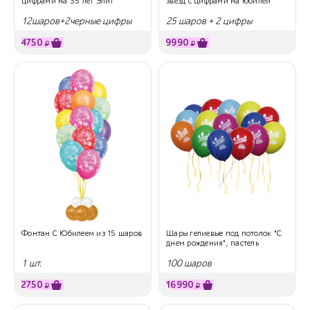
цифрами на 35 лет Элит
звезд с цифрами на юбилей
12шаров+2черные цифры
25 шаров + 2 цифры
4750
9990
₽
₽
Фонтан С Юбилеем из 15 шаров
Шары гелиевые под потолок "С
днем рождения", пастель
1 шт.
100 шаров
2750
16990
₽
₽