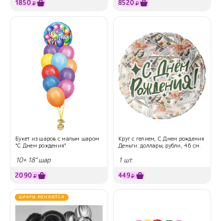
1850
8520
₽
₽
Букет из шаров с малым шаром
Круг с гелием, С Днем рождения
"С Днем рождения"
Деньги: доллары, рубли, 46 см.
10+ 18" шар
1 шт.
2090
449
₽
₽
ЦИФРЫ МЕНЯЮТСЯ