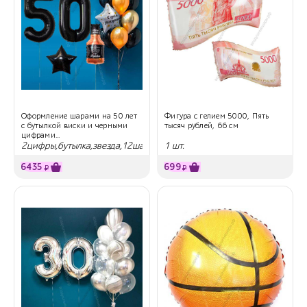
Оформление шарами на 50 лет
Фигура с гелием 5000, Пять
с бутылкой виски и черными
тысяч рублей, 66 см
цифрами...
2цифры,бутылка,звезда,12шаров
1 шт.
6435
699
₽
₽