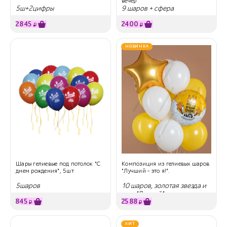
вечер"
5ш+2цифры
9 шаров + сфера
2845
2400
₽
₽
НОВИНКА
Шары гелиевые под потолок "С
Композиция из гелиевых шаров
днем рождения", 5шт
"Лучший – это я!".
5шаров
10 шаров, золотая звезда и
круг "Лучший"
845
2588
₽
₽
ХИТ