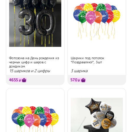
Фотозона на День рождения из
Шарики под потолок
черных цифр и шаров с
"Поздравляю!", 3шт
дождиком
15 шариков и 2 цифры
3 шарика
4655
570
₽
₽