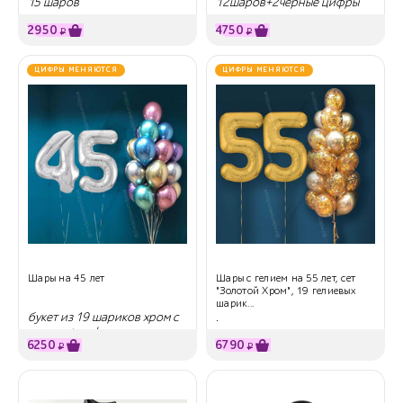
15 шаров
12шаров+2черные цифры
2950
4750
₽
₽
ЦИФРЫ МЕНЯЮТСЯ
ЦИФРЫ МЕНЯЮТСЯ
Шары на 45 лет
Шары с гелием на 55 лет, сет
"Золотой Хром", 19 гелиевых
шарик...
букет из 19 шариков хром с
.
гелием + цифры
6250
6790
₽
₽