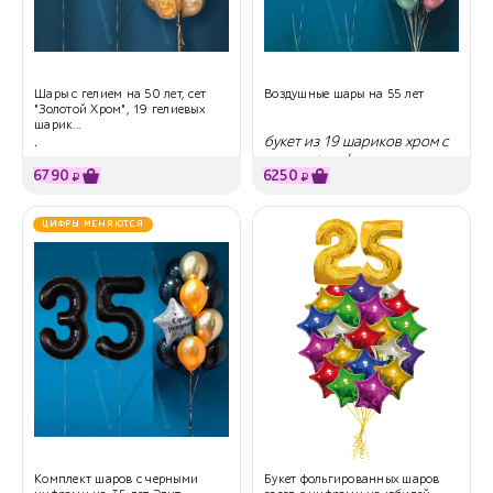
Шары с гелием на 50 лет, сет
Воздушные шары на 55 лет
"Золотой Хром", 19 гелиевых
шарик...
.
букет из 19 шариков хром с
гелием + цифры
6790
6250
₽
₽
ЦИФРЫ МЕНЯЮТСЯ
Комплект шаров с черными
Букет фольгированных шаров