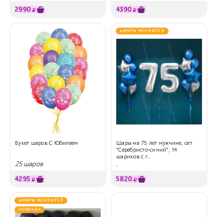
2990
4390
₽
₽
ЦИФРЫ МЕНЯЮТСЯ
Букет шаров С Юбилеем
Шары на 75 лет мужчине, сет
"Серебристо-синий", 14
шариков с г...
25 шаров
.
4295
5820
₽
₽
ЦИФРЫ МЕНЯЮТСЯ
НОВИНКА