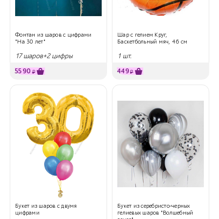
Фонтан из шаров с цифрами
Шар с гелием Круг,
"На 30 лет"
Баскетбольный мяч, 46 см
17 шаров+2 цифры
1 шт.
5590
449
₽
₽
Букет из шаров с двумя
Букет из серебристо-черных
цифрами
гелиевых шаров "Волшебный