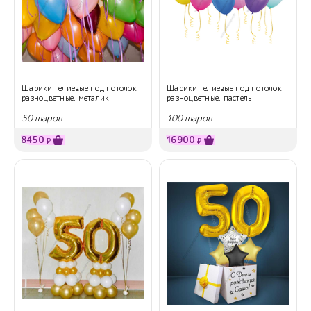
Шарики гелиевые под потолок
Шарики гелиевые под потолок
разноцветные, металик
разноцветные, пастель
50 шаров
100 шаров
8450
16900
₽
₽