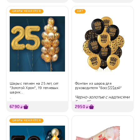
ЦИФРЫ МЕНЯЮТСЯ
ХИТ
Шары с гелием на 25 лет, сет
Фонтан из шаров для
"Золотой Хром", 19 гелиевых
руководителя "Босс$$$дэй"
шарик...
.
Черно-золотые с надписями
Босс, 15 шт
6790
2950
₽
₽
ЦИФРЫ МЕНЯЮТСЯ