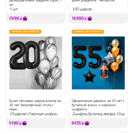
разноцветными шарами Хром, 7
днем рождения", металлик
шт
1 шт.
100 шаров
2990
16990
₽
₽
ЦИФРЫ МЕНЯЮТСЯ
ЦИФРЫ МЕНЯЮТСЯ
Букет гелиевых шаров агатов на
Оформление шарами на 55 лет с
20 лет Безупречный стиль с
бутылкой виски и черными
черн...
цифрами...
12шаров+2черные цифры
2цифры,бутылка,звезда,12шаров
5180
6435
₽
₽