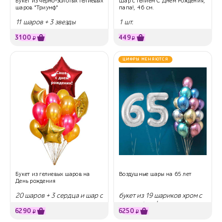
Букет из черно-золотых гелиевых
Шар с гелием С Днем Рождения,
шаров "Триумф"
папа!, 46 см.
11 шаров + 3 звезды
1 шт.
3100
449
₽
₽
ЦИФРЫ МЕНЯЮТСЯ
Букет из гелиевых шаров на
Воздушные шары на 65 лет
День рождения
20 шаров + 3 сердца и шар с
букет из 19 шариков хром с
надписью
гелием + цифры
6290
6250
₽
₽