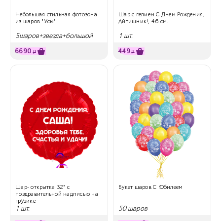
Небольшая стильная фотозона
Шар с гелием С Днем Рождения,
из шаров "Усы"
Айтишник!, 46 см.
5шаров+звезда+большой
1 шт.
шар
6690
449
₽
₽
Шар- открытка 32" с
Букет шаров С Юбилеем
поздравительной надписью на
грузике
1 шт.
50 шаров