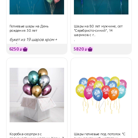
Гелиевые шары на День
Шары на 80 лет мужчине, сет
рождения 30 лет
"Серебристо-синий", 14
шариков с г...
букет из 19 шаров хром +
.
цифры
6250
5820
₽
₽
Коробка-сюрприз с
Шары гелиевые под потолок "С