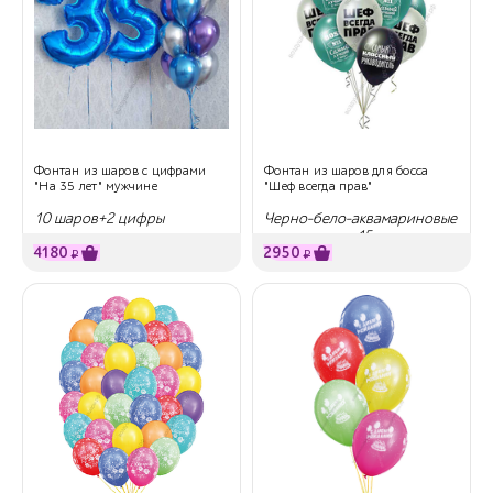
Фонтан из шаров с цифрами
Фонтан из шаров для босса
"На 35 лет" мужчине
"Шеф всегда прав"
10 шаров+2 цифры
Черно-бело-аквамариновые
с надписями, 15 шт
4180
2950
₽
₽