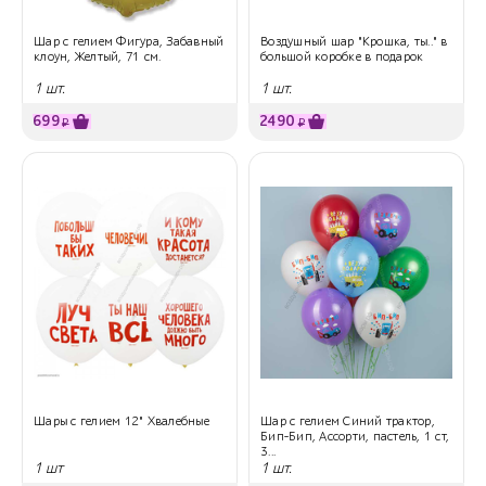
Шар с гелием Фигура, Забавный
Воздушный шар "Крошка, ты.." в
клоун, Желтый, 71 см.
большой коробке в подарок
1 шт.
1 шт.
699
2490
₽
₽
Шары с гелием 12" Хвалебные
Шар с гелием Синий трактор,
Бип-Бип, Ассорти, пастель, 1 ст,
3...
1 шт
1 шт.