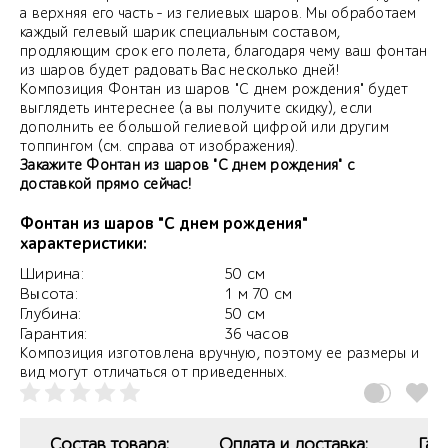
а верхняя его часть - из гелиевых шаров. Мы обработаем
каждый гелевый шарик специальным составом,
продляющим срок его полета, благодаря чему ваш фонтан
из шаров будет радовать Вас несколько дней!
Композиция Фонтан из шаров "С днем рождения" будет
выглядеть интереснее (а вы получите скидку), если
дополнить ее большой гелиевой цифрой или другим
топпингом (см. справа от изображения).
Закажите Фонтан из шаров "С днем рождения" с
доставкой прямо сейчас!
Фонтан из шаров "С днем рождения"
характеристики:
Ширина:
50 см
Высота:
1 м 70 см
Глубина:
50 см
Гарантия:
36 часов
Композиция изготовлена вручную, поэтому ее размеры и
вид могут отличаться от приведенных.
Состав товара:
Оплата и доставка:
Гар