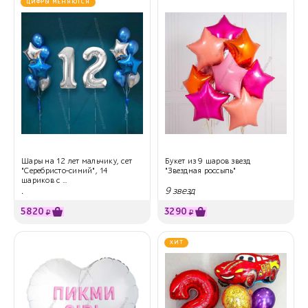
ЦИФРЫ МЕНЯЮТСЯ
Шары на 12 лет мальчику, сет
Букет из 9 шаров звезд
"Серебристо-синий", 14
"Звездная россыпь"
шариков с ...
.
9 звезд
5820
3290
₽
₽
ХИТ