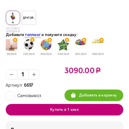
ДРУГОЙ..
ОСНОВНОЕ
ИЗОБРАЖЕНИЕ
Добавьте
топпинг
и получите скидку:
99.00
Р
295.00
Р
449.00
Р
590.00
Р
845.00
Р
990.00
Р
3090.00
Р
Артикул:
6697
Добавить в корзину
Самовывоз
✓
Купить в 1 клик