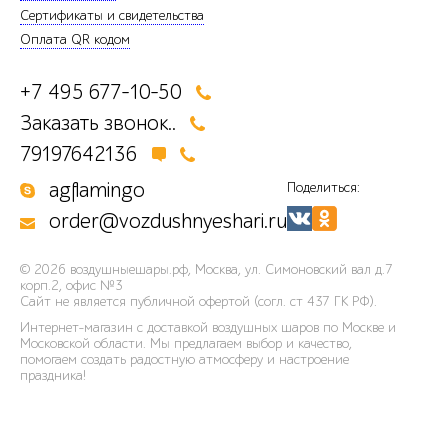
Сертификаты и свидетельства
Оплата QR кодом
+7 495 677-10-50
Заказать звонок..
79197642136
agflamingo
Поделиться:
order@vozdushnyeshari.ru
© 2026
воздушныешары.рф
,
Москва, ул. Симоновский вал д.7
корп.2, офис №3
Сайт не является публичной офертой (согл. ст 437 ГК РФ).
Интернет-магазин с доставкой воздушных шаров по Москве и
Московской области. Мы предлагаем выбор и качество,
помогаем создать радостную атмосферу и настроение
праздника!