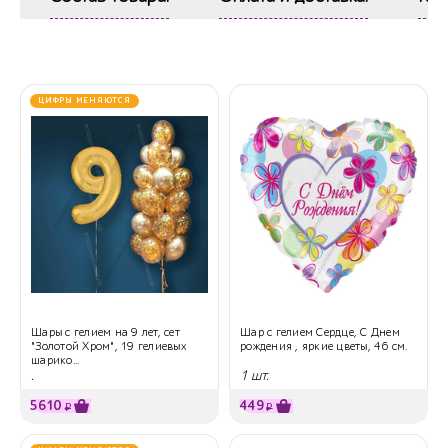
ЦИФРЫ МЕНЯЮТСЯ
Шары с гелием на 9 лет, сет
Шар с гелием Сердце, С Днем
"Золотой Хром", 19 гелиевых
рождения , яркие цветы, 46 см.
шарико...
.
1 шт.
5610
449
₽
₽