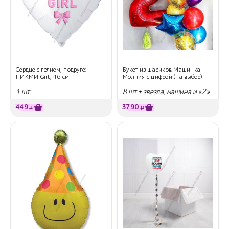
Сердце с гелием, подруге:
Букет из шариков Машинка
ПИКМИ Girl, 46 см
Молния с цифрой (на выбор)
1 шт.
8 шт + звезда, машина и «2»
449
3790
₽
₽