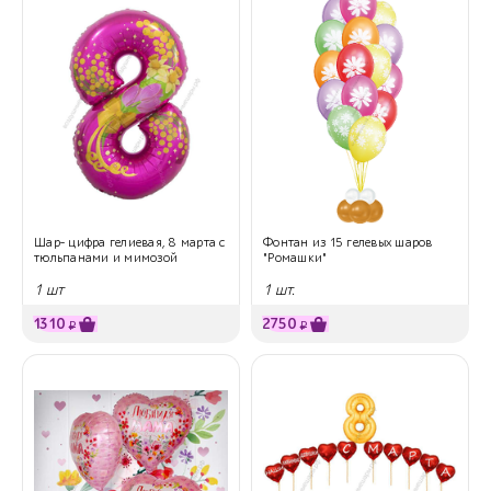
Шар- цифра гелиевая, 8 марта с
Фонтан из 15 гелевых шаров
тюльпанами и мимозой
"Ромашки"
1 шт
1 шт.
1310
2750
₽
₽