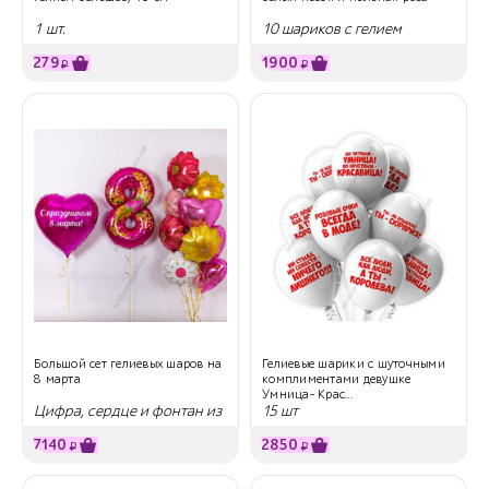
1 шт.
10 шариков с гелием
279
1900
₽
₽
Большой сет гелиевых шаров на
Гелиевые шарики с шуточными
8 марта
комплиментами девушке
Умница- Крас...
Цифра, сердце и фонтан из
15 шт
шариков
7140
2850
₽
₽