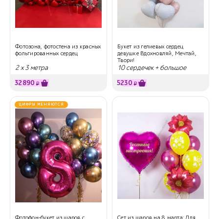
Фотозона, фотостена из красных
Букет из гелиевых сердец
фольгированных сердец
девушке Вдохновляй, Мечтай,
Твори!
2 х 3 метра
10 сердечек + большое
сердце с надписью
32890
5230
₽
₽
ЦИФРЫ МЕНЯЮТСЯ
Фотофон-букет из шаров с
Сет из шаров на 8 марта: Для