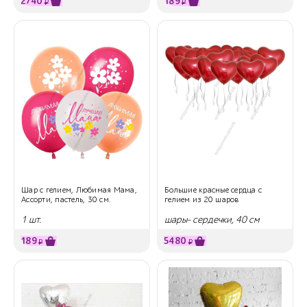
2740
189
₽
₽
Шар с гелием, Любимая Мама,
Большие красные сердца с
Ассорти, пастель, 30 см.
гелием из 20 шаров
1 шт.
шары- сердечки, 40 см
189
5480
₽
₽