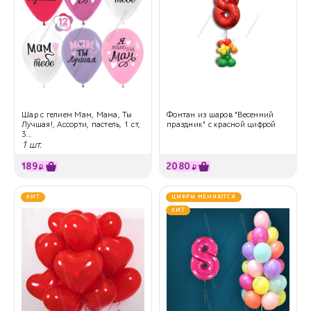
Шар с гелием Мам, Мама, Ты
Фонтан из шаров "Весенний
Лучшая!, Ассорти, пастель, 1 ст,
праздник" с красной цифрой
3...
1 шт.
189
2080
₽
₽
ХИТ
ЦИФРЫ МЕНЯЮТСЯ
ХИТ