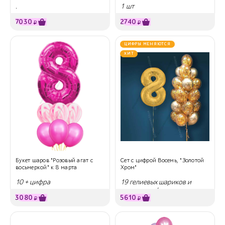
.
1 шт
7030
2740
₽
₽
ЦИФРЫ МЕНЯЮТСЯ
ХИТ
Букет шаров "Розовый агат с
Сет с цифрой Восемь, "Золотой
восьмеркой" к 8 марта
Хром"
10 + цифра
19 гелиевых шариков и
золотая цифра
3080
5610
₽
₽