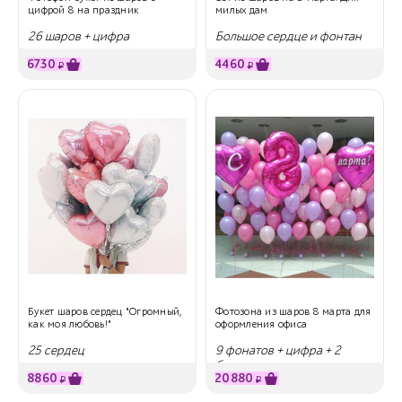
цифрой 8 на праздник
милых дам
26 шаров + цифра
Большое сердце и фонтан
из шариков
6730
4460
₽
₽
Букет шаров сердец "Огромный,
Фотозона из шаров 8 марта для
как моя любовь!"
оформления офиса
25 сердец
9 фонатов + цифра + 2
больших сердца
8860
20880
₽
₽