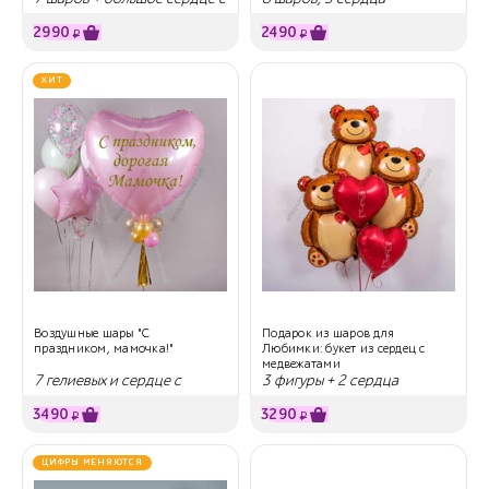
надписью
2990
2490
₽
₽
ХИТ
Воздушные шары "С
Подарок из шаров для
праздником, мамочка!"
Любимки: букет из сердец с
медвежатами
7 гелиевых и сердце с
3 фигуры + 2 сердца
надписью
3490
3290
₽
₽
ЦИФРЫ МЕНЯЮТСЯ