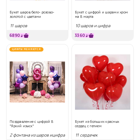
Букет шаров бело- розово-
Букет с цифрой и шарами хром
золотой с цветами
на 8 марта
11 шаров
10 шаров и цифра
6890
3360
₽
₽
ЦИФРЫ МЕНЯЮТСЯ
Поздравление с цифрой 8
Букет из больших красных
"Яркий изыск"
сердец с гелием
2 фонтана из шаров ицифра
11 сердечек