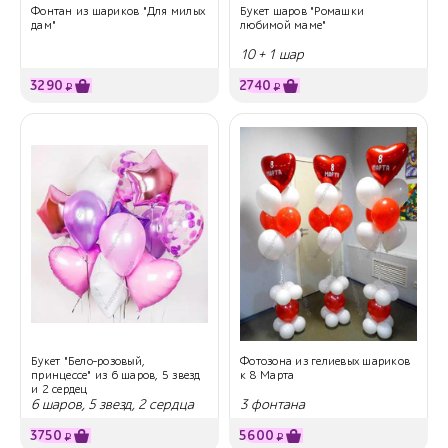
Фонтан из шариков "Для милых
Букет шаров "Ромашки
дам"
любимой маме"
10 + 1 шар
3290
2740
₽
₽
Букет "Бело-розовый,
Фотозона из гелиевых шариков
принцессе" из 6 шаров, 5 звезд
к 8 Марта
и 2 сердец
6 шаров, 5 звезд, 2 сердца
3 фонтана
3750
5600
₽
₽