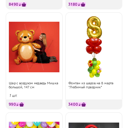
8490
3180
₽
₽
Шар с воздухом медведь Мишка
Фонтан из шаров на 8 марта
большой, 147 см
"Любимый праздник"
1 шт.
990
3400
₽
₽