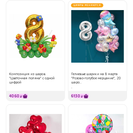
ЦИФРЫ МЕНЯЮТСЯ
Композиция из шаров
Гелиевые шарики на 8 марта
"Цветочная поляна" с одной
"Розово-голубое мерцание", 20
цифрой
шаро...
.
4060
6130
₽
₽