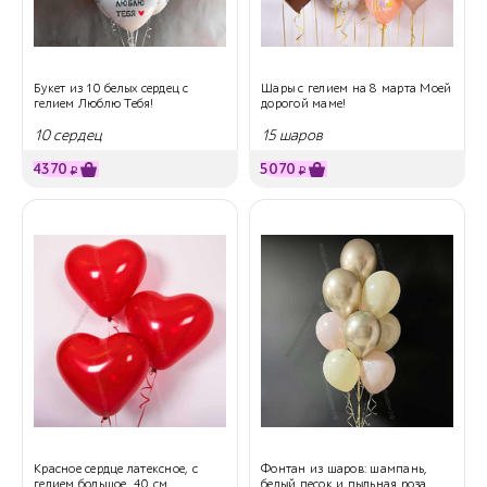
Букет из 10 белых сердец с
Шары с гелием на 8 марта Моей
гелием Люблю Тебя!
дорогой маме!
10 сердец
15 шаров
4370
5070
₽
₽
Красное сердце латексное, с
Фонтан из шаров: шампань,
гелием большое, 40 см
белый песок и пыльная роза