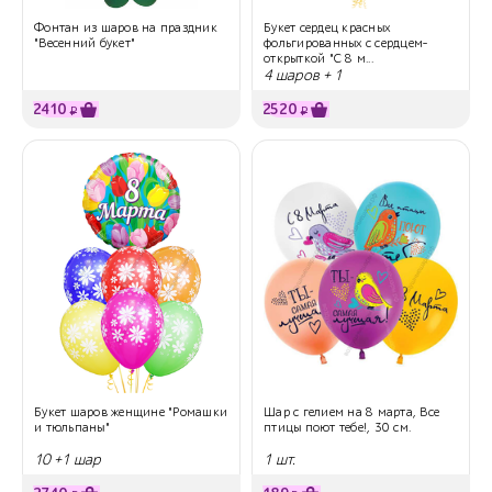
Фонтан из шаров на праздник
Букет сердец красных
"Весенний букет"
фольгированных с сердцем-
открыткой "С 8 м...
4 шаров + 1
2410
2520
₽
₽
Букет шаров женщине "Ромашки
Шар с гелием на 8 марта, Все
и тюльпаны"
птицы поют тебе!, 30 см.
10 +1 шар
1 шт.