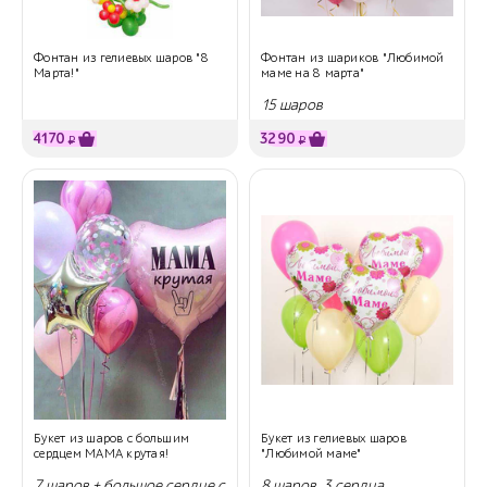
Фонтан из гелиевых шаров "8
Фонтан из шариков "Любимой
Марта!"
маме на 8 марта"
15 шаров
4170
3290
₽
₽
Букет из шаров с большим
Букет из гелиевых шаров
сердцем МАМА крутая!
"Любимой маме"
7 шаров + большое сердце с
8 шаров, 3 сердца