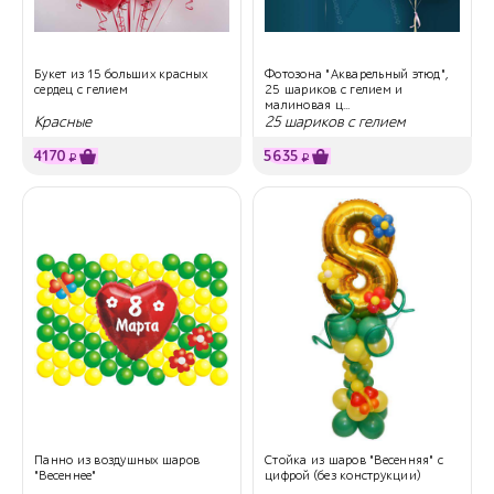
Букет из 15 больших красных
Фотозона "Акварельный этюд",
сердец с гелием
25 шариков с гелием и
малиновая ц...
Красные
25 шариков с гелием
4170
5635
₽
₽
Панно из воздушных шаров
Стойка из шаров "Весенняя" с
"Весеннее"
цифрой (без конструкции)