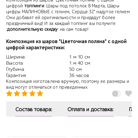
Композиция из шаров "Цветочная поляна" с одной
цифрой
топпинги
: Шары под потолок 8 Марта, Шары
цифры МАЛИНОВЫЕ с гелием, Сердце 32" надутое гелием.
Они добавят ей оригинальности и придадут более
праздничный вид! И за каждый топпинг вы получите
:дополнительную скидку
: на сам товар!
Композиция из шаров "Цветочная поляна" с одной
цифрой характеристики:
Ширина:
1 м 10 см
Высота:
1 м 40 см
Глубина:
50 см
Гарантия:
36 часов
Композиция изготовлена вручную, поэтому ее размеры и
вид могут отличаться от приведенных.
Состав товара:
Оплата и доставка:
Гар