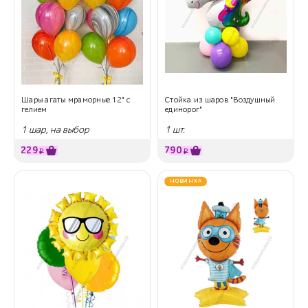
Шары агаты мраморные 12" с
Стойка из шаров "Воздушный
гелием
единорог"
1 шар, на выбор
1 шт.
229
790
₽
₽
НОВИНКА