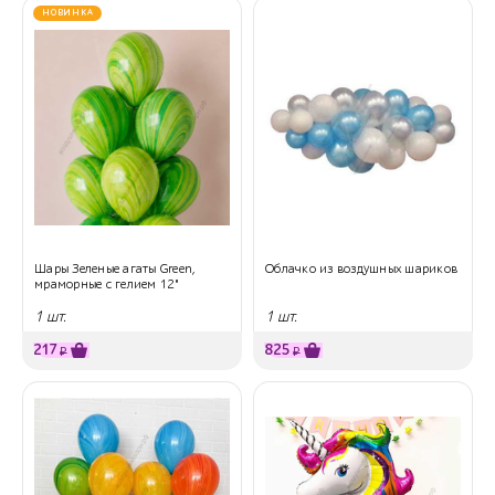
НОВИНКА
Шары Зеленые агаты Green,
Облачко из воздушных шариков
мраморные с гелием 12"
1 шт.
1 шт.
217
825
₽
₽