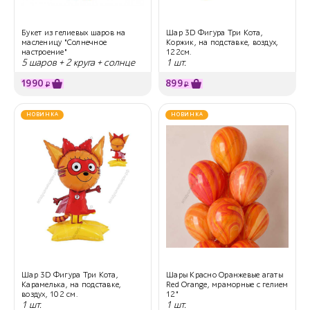
Букет из гелиевых шаров на
Шар 3D Фигура Три Кота,
масленицу "Солнечное
Коржик, на подставке, воздух,
настроение"
122см.
5 шаров + 2 круга + солнце
1 шт.
1990
899
₽
₽
НОВИНКА
НОВИНКА
Шар 3D Фигура Три Кота,
Шары Красно Оранжевые агаты
Карамелька, на подставке,
Red Orange, мраморные с гелием
воздух, 102 см.
12"
1 шт.
1 шт.