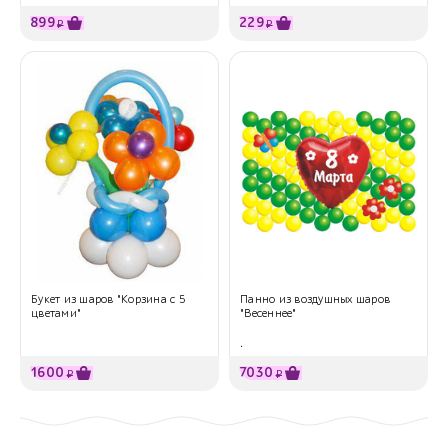
899
229
₽
₽
Букет из шаров "Корзина с 5
Панно из воздушных шаров
цветами"
"Весеннее"
.
1600
7030
₽
₽