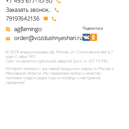
+7 495 677-10-50
Заказать звонок..
79197642136
agflamingo
Поделиться:
order@vozdushnyeshari.ru
© 2026
воздушныешары.рф
,
Москва, ул. Симоновский вал д.7
корп.2, офис №3
Сайт не является публичной офертой (согл. ст 437 ГК РФ).
Интернет-магазин с доставкой воздушных шаров по Москве и
Московской области. Мы предлагаем выбор и качество,
помогаем создать радостную атмосферу и настроение
праздника!