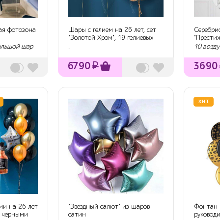
ая фотозона
Шары с гелием на 26 лет, сет
Серебри
"Золотой Хром", 19 гелиевых
"Прести
шарик...
ольшой шар
.
10 возд
6790
₽
3690
ХИТ
и на 26 лет
"Звездный салют" из шаров
Фонтан 
и черными
сатин
руководи