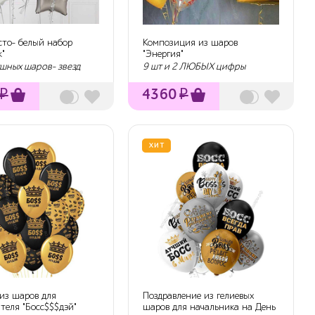
сто- белый набор
Композиция из шаров
ж"
"Энергия"
ушных шаров- звезд
9 шт и 2 ЛЮБЫХ цифры
₽
4360
₽
ХИТ
из шаров для
Поздравление из гелиевых
теля "Босс$$$дэй"
шаров для начальника на День