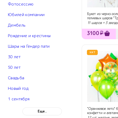
Фотосессию
Букет из черно-зол
Юбилей компании
гелиевых шаров "Т
11 шаров + 3 звезд
Дембель
3100
₽
Рождение и крестины
Шары на Гендер пати
ХИТ
30 лет
50 лет
Свадьба
Новый год
1 сентября
"Оранжевое лето" б
Еще..
конфетти и агатам
12 шт: желтые, зел