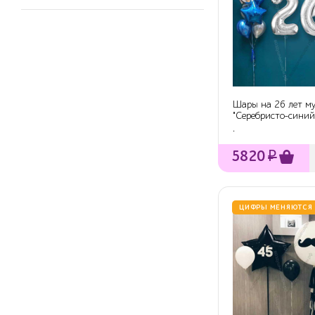
Шары на 26 лет му
"Серебристо-синий"
шариков с г...
.
5820
₽
ЦИФРЫ МЕНЯЮТСЯ