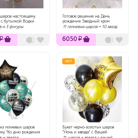
шаров настоящему
Готовое решение на День
 с бутылкой Водки
рождения Звездный хром
в и 3 фигуры
11 гелиевых шаров + 10 звезд
₽
6050
₽
ХИТ
из гелиевых шаров
Букет черно-золотых шаров
ику "Ко дню рождения
"Ночь и звезда" с Вашей
надписью
 и звезда
11 шаров + звезда с вашей