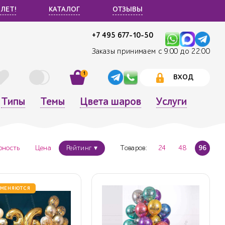
 ЛЕТ!
КАТАЛОГ
ОТЗЫВЫ
+7 495 677-10-50
Заказы принимаем с 9:00 до 22:00
1
ВХОД
Типы
Темы
Цвета шаров
Услуги
рность
Цена
Рейтинг ▾
Товаров:
24
48
96
 МЕНЯЮТСЯ