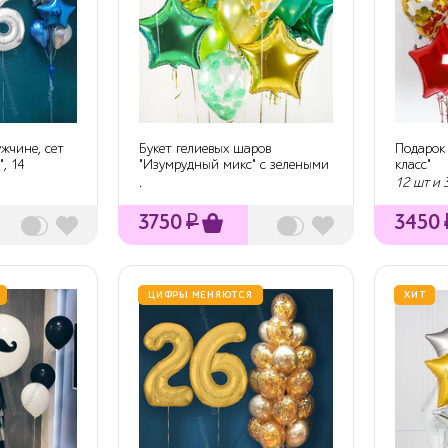
жчине, сет
Букет гелиевых шаров
Подарок 
, 14
"Изумрудный микс" с зелеными
класс"
и золотыми з...
.
12 шт и 
3750
₽
3450
ЦИФРЫ МЕНЯЮТСЯ
ХИТ