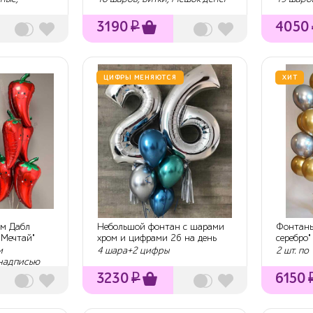
3190
₽
4050
ЦИФРЫ МЕНЯЮТСЯ
ХИТ
ом Дабл
Небольшой фонтан с шарами
Фонтаны
"Мечтай"
хром и цифрами 26 на день
серебро"
рождения
и
4 шара+2 цифры
2 шт. по
 надписью
3230
₽
6150