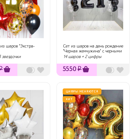
из шаров "Экстра-
Сет из шаров на день рождение
"Черная жемчужина" с черными
ци...
3 звездочки
14 шаров + 2 цифры
₽
5550
₽
ЦИФРЫ МЕНЯЮТСЯ
ХИТ