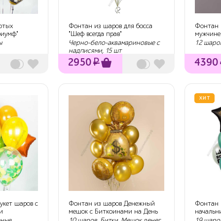
отых
Фонтан из шаров для босса
Фонтан 
риумф"
"Шеф всегда прав"
мужчине
ы
Черно-бело-аквамариновые с
12 шаро
надписями, 15 шт
2950
₽
4390
ХИТ
укет шаров с
Фонтан из шаров Денежный
Фонтан 
и
мешок с Биткоинами на День
начальн
рождение
шефа"
еные,
10 шаров, Битки, Мешок денег
19 шаров