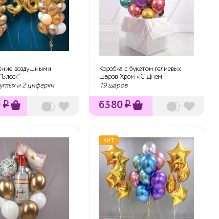
ние воздушными
Коробка с букетом гелиевых
"Блеск"
шаров Хром «С Днем
Рождения!»
углых и 2 циферки
19 шаров
0
₽
6380
₽
ХИТ