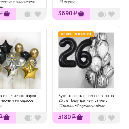
рождения
олотые с надписями
19 шаров
 шт
₽
3690
₽
ЦИФРЫ МЕНЯЮТСЯ
а из гелиевых шаров
Букет гелиевых шаров агатов на
 черный на серебре
26 лет Безупречный стиль с
черн...
в
12шаров+2черные цифры
₽
5180
₽