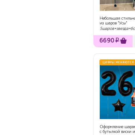
Небольшая стильн
из шаров "Усы"
5шаров+звезда+б
6690
₽
ЦИФРЫ МЕНЯЮТСЯ
Оформление шарам
с бутылкой виски 