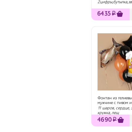
цифрами...
2цифры,бутылка,з
6435
₽
Фонтан из гелиевы
мужчине с пивом и
11 шаров, сердце, 
кружка, лещ
4690
₽