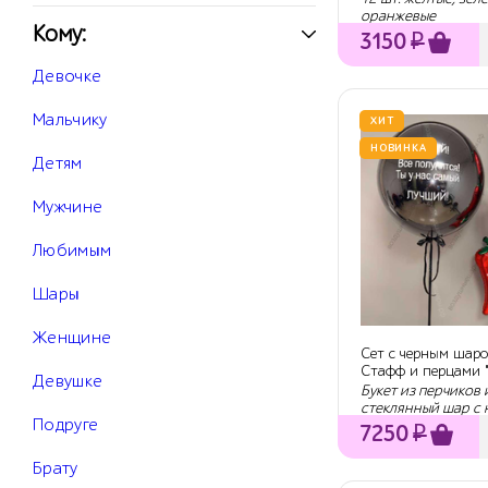
оранжевые
Кому:
3150
₽
Девочке
Мальчику
ХИТ
НОВИНКА
Детям
Мужчине
Любимым
Шары
Женщине
Сет с черным шар
Стафф и перцами 
Девушке
Букет из перчиков 
стеклянный шар с
Подруге
7250
₽
Брату