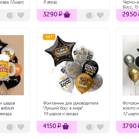
везда,12шаров
9 звезд
Черно-з
Босс, 15
3290
₽
2950
ХИТ
х шаров
Фонтанчик для руководителя
Фотозон
 воблой
"Лучший босс в мире"
золото и
звезда,
19 шаров и звезда
12 шаро
4150
₽
3790