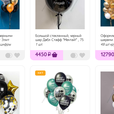
 черными
Большой стеклянный, черный
Оформле
т Элит
шар Дабл Стафф "Мечтай!" , 75
шарами 
см.
 цифры
1 шт.
48 шт кр
4450
₽
1279
ХИТ