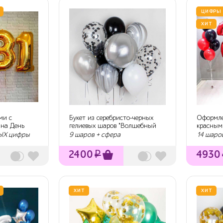
ЦИФРЫ
ХИТ
ми с
Букет из серебристо-черных
Оформле
 на День
гелиевых шаров "Волшебный
красным
вечер"
БЫХ цифры
9 шаров + сфера
14 шаро
2400
₽
4930
ХИТ
ХИТ