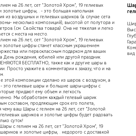
Шар
лием на 26 лет, сет "Золотой Хром", 19 гелиевых
 золотые цифры, . - это большая напольная
гел
ия из воздушных и гелиевых шариков (в случае сета
зоны- несколько композиций), высотой от полутора и
Шир
етров (см. Свойства товара). Она не тяжелая и легко
Выс
тся с места на место.
Глу
лием на 26 лет, сет "Золотой Хром", 19 гелиевых
Гар
и золотые цифры станет классным украшением
Ком
оржества или первоклассным подарком для ваших
вид
на День рождения, юбилей или другой праздник.
НЯЮТСЯ БЕСПЛАТНО, также как и другие шары в
и. Просто укажите в комментарии к заказу, что и на
м.
е этой композиции сделано из шаров с воздухом, а
 - это гелиевые шары и большие шары-цифры с
которые придают ему объем и легкость
енно. Мы обработаем каждый гелевый шарик
ным составом, продляющим срок его полета,
 чему ваш Шары с гелием на 26 лет, сет "Золотой
9 гелиевых шариков и золотые цифры будет радовать
лько суток!
Шары с гелием на 26 лет, сет "Золотой Хром", 19
 шариков и золотые цифры, . недорого с доставкой