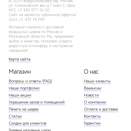
© 2026
воздушныешары.рф
,
Москва,
ул. Симоновский вал д.7 корп.2, офис
№3
,
+7 495 677-10-50
Сайт не является публичной офертой
(согл. ст. 437 ГК РФ).
Интернет-магазин с доставкой
воздушных шаров по Москве и
Московской области. Мы предлагаем
выбор и качество, помогаем создать
радостную атмосферу и настроение
праздника!
Карта сайта
Магазин
О нас
Вопросы и ответы (FAQ)
Наши клиенты
Наше портфолио
Вакансии
Наши акции
Новости
Украшение залов и помещений
О компании
Печать на шарах
Оплата и доставка
Статьи
Контакты
Скидки для клиентов
Гарантии
Гелевые надувные шары