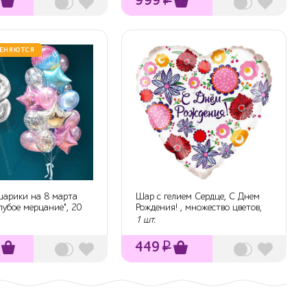
ЕНЯЮТСЯ
шарики на 8 марта
Шар с гелием Сердце, С Днем
олубое мерцание", 20
Рождения! , множество цветов,
46 см.
1 шт.
449
₽