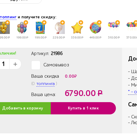
е
топпинг
и получите скидку:
99.00
Р
199.00
Р
199.00
Р
229.00
Р
359.00
Р
449.00
Р
510.00
Р
570.00
аличии!
Артикул:
21986
Дос
Самовывоз
✓
- Ш
Ваша скидка
0.00
₽
- Д
(
0
топпинга
)
- М
6790.00
Р
* -
Ваша цена:
Са
Добавить в корзину
Купить в 1 клик
- С
- Л