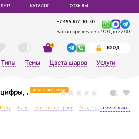
 ЛЕТ!
КАТАЛОГ
ОТЗЫВЫ
+7 495 677-10-50
Заказы принимаем с 9:00 до 22:00
1
ВХОД
Типы
Темы
Цвета шаров
Услуги
цифры, .
ЦИФРЫ МЕНЯЮТСЯ
...показать ещё
Мужу
Жене
Букеты с цифрами
Агат, мраморный
Фотозо