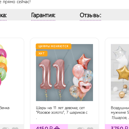
е прямо сейчас!
ка:
Гарантия:
Отзывы:
ЦИФРЫ МЕНЯЮТСЯ
ХИТ
ебенка
Шары на 11 лет девочке, сет
Воздушны
"Розовое золото", 7 шариков с
мужчине 5
гели...
.
15шаров,
4150
₽
3750
₽