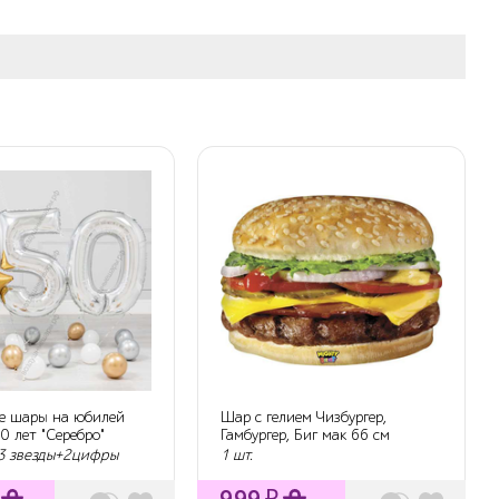
е шары на юбилей
Шар с гелием Чизбургер,
0 лет "Серебро"
Гамбургер, Биг мак 66 см
 3 звезды+2цифры
1 шт.
999
₽