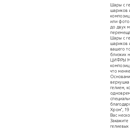
Шары с ге
шариков и
композиц
или фото
до двух м
перемещае
Шары с ге
шариков 
вашего т
близких 
ЦИФРЫ МЕ
композици
что меняе
Основани
верхушка
гелием, 
одноврем
специаль
благодаря
Хром", 1
Вас неско
Закажите 
гелиевых