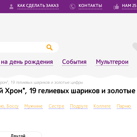
КАК СДЕЛАТЬ ЗАКАЗ
КОНТАКТЫ
НАМ 25
на день рождения
События
Мультгерои
Хром", 19 гелиевых шариков и золотые цифры
й Хром", 19 гелиевых шариков и золотые 
ю, Боссу
Мужчине
Сестре
Подруге
Коллеге
Парню
Другой..