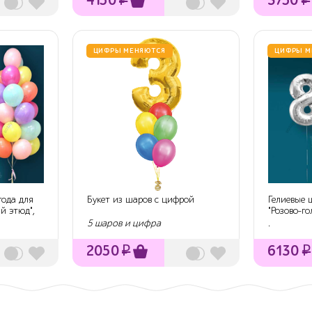
ЦИФРЫ МЕНЯЮТСЯ
ЦИФРЫ М
года для
Букет из шаров с цифрой
Гелиевые 
й этюд",
"Розово-г
шаро...
5 шаров и цифра
.
2050
₽
6130
₽