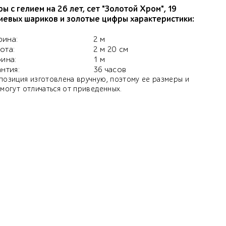
ы с гелием на 26 лет, сет "Золотой Хром", 19
иевых шариков и золотые цифры характеристики:
ина:
2 м
ота:
2 м 20 см
бина:
1 м
антия:
36 часов
позиция изготовлена вручную, поэтому ее размеры и
 могут отличаться от приведенных.