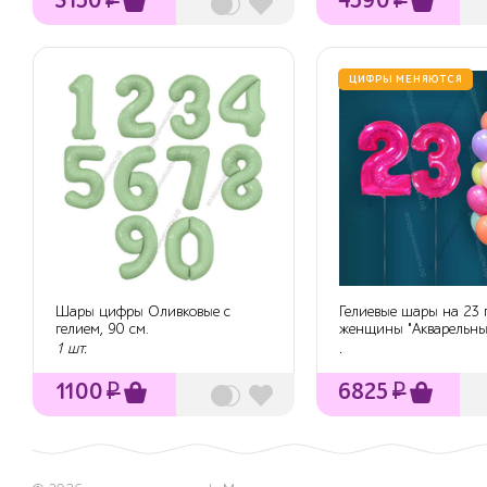
ЦИФРЫ МЕНЯЮТСЯ
Шары цифры Оливковые с
Гелиевые шары на 23 
гелием, 90 см.
женщины "Акварельны
25 ша...
1 шт.
.
1100
₽
6825
₽