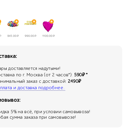
Р
845.00
Р
990.00
Р
1100.00
Р
тавка:
ары доставляется надутыми!
оставка по г. Москва (от 2 часов*):
590₽ *
инимальный заказ с доставкой:
2490₽
 оплата и доставка подробнее..
мовывоз:
кидка
5
% на всё, при условии самовывоза!
юбая сумма заказа при самовывозе!