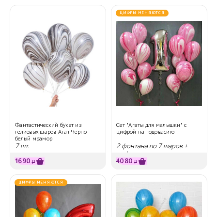
ЦИФРЫ МЕНЯЮТСЯ
Фантастический букет из
Сет "Агаты для малышки" с
гелиевых шаров Агат Черно-
цифрой на годовасию
белый мрамор
7 шт.
2 фонтана по 7 шаров +
цифра
1690
4080
₽
₽
ЦИФРЫ МЕНЯЮТСЯ