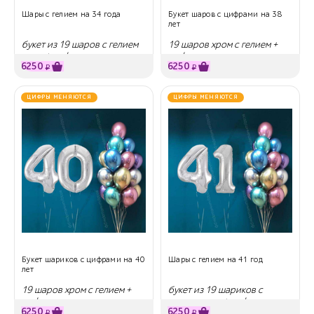
Шары с гелием на 34 года
Букет шаров с цифрами на 38
лет
букет из 19 шаров с гелием
19 шаров хром с гелием +
хром + цифры
цифры
6250
6250
₽
₽
ЦИФРЫ МЕНЯЮТСЯ
ЦИФРЫ МЕНЯЮТСЯ
Букет шариков с цифрами на 40
Шары с гелием на 41 год
лет
19 шаров хром с гелием +
букет из 19 шариков с
цифры
гелием хром + цифры
6250
6250
₽
₽