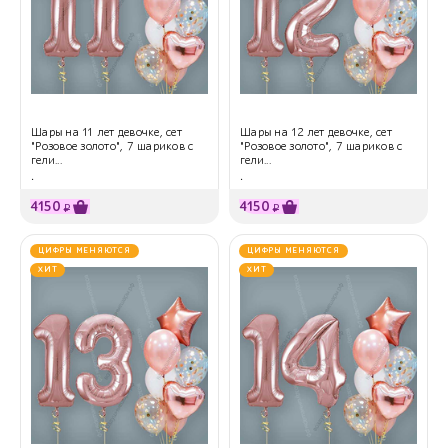
Шары на 11 лет девочке, сет
Шары на 12 лет девочке, сет
"Розовое золото", 7 шариков с
"Розовое золото", 7 шариков с
гели...
гели...
.
.
4150
4150
₽
₽
ЦИФРЫ МЕНЯЮТСЯ
ЦИФРЫ МЕНЯЮТСЯ
ХИТ
ХИТ