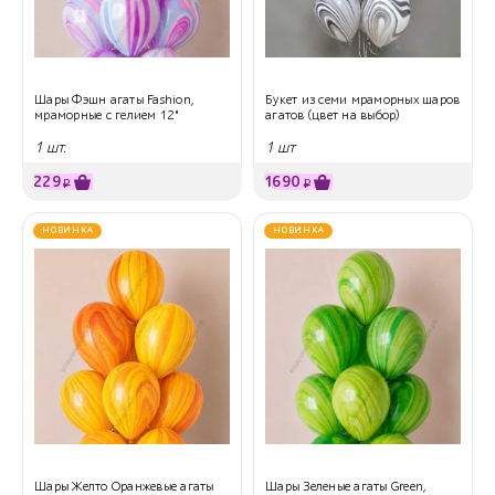
Шары Фэшн агаты Fashion,
Букет из семи мраморных шаров
мраморные с гелием 12"
агатов (цвет на выбор)
1 шт.
1 шт
229
1690
₽
₽
НОВИНКА
НОВИНКА
Шары Желто Оранжевые агаты
Шары Зеленые агаты Green,