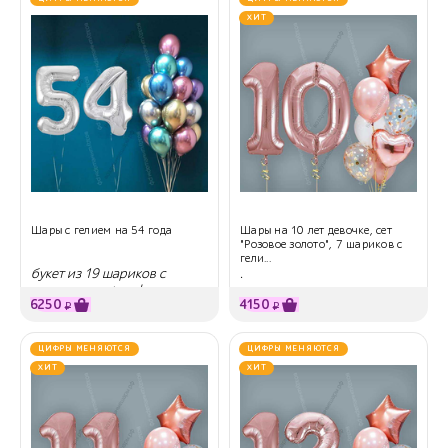
ХИТ
Шары с гелием на 54 года
Шары на 10 лет девочке, сет
"Розовое золото", 7 шариков с
гели...
букет из 19 шариков с
.
гелием хром + цифры
6250
4150
₽
₽
ЦИФРЫ МЕНЯЮТСЯ
ЦИФРЫ МЕНЯЮТСЯ
ХИТ
ХИТ