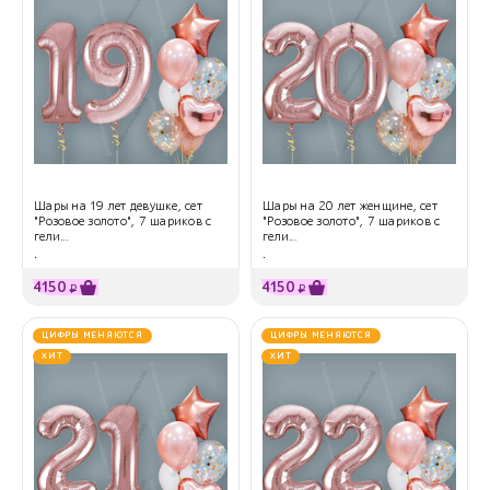
Шары на 19 лет девушке, сет
Шары на 20 лет женщине, сет
"Розовое золото", 7 шариков с
"Розовое золото", 7 шариков с
гели...
гели...
.
.
4150
4150
₽
₽
ЦИФРЫ МЕНЯЮТСЯ
ЦИФРЫ МЕНЯЮТСЯ
ХИТ
ХИТ