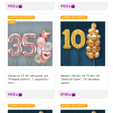
4150
4150
₽
₽
ЦИФРЫ МЕНЯЮТСЯ
ЦИФРЫ МЕНЯЮТСЯ
ХИТ
Шары на 35 лет женщине, сет
Шары с гелием на 10 лет, сет
"Розовое золото", 7 шариков с
"Золотой Хром", 19 гелиевых
гели...
шарик...
.
.
4150
6790
₽
₽
ЦИФРЫ МЕНЯЮТСЯ
ЦИФРЫ МЕНЯЮТСЯ