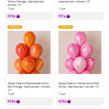
Yellow Orange, мраморные с
мраморные с гелием 12"
гелием 12"
1 шт.
1 шт.
229
217
₽
₽
НОВИНКА
НОВИНКА
Шары Красно Оранжевые агаты
Шары Красно- белые агаты Red
Red Orange, мраморные с гелием
White, мраморные с гелием 12"
12"
1 шт.
1 шт.
229
229
₽
₽