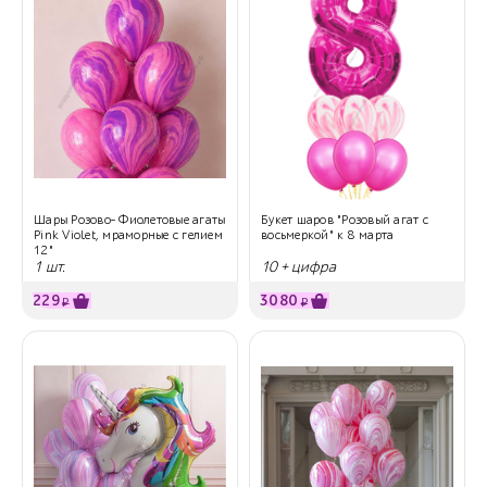
Шары Розово- Фиолетовые агаты
Букет шаров "Розовый агат с
Pink Violet, мраморные с гелием
восьмеркой" к 8 марта
12"
1 шт.
10 + цифра
229
3080
₽
₽