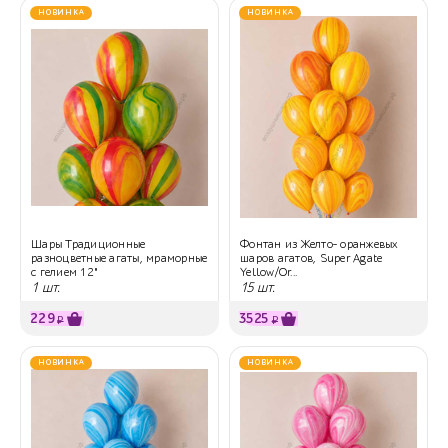
НОВИНКА
НОВИНКА
Шары Традиционные
Фонтан из Желто- оранжевых
разноцветные агаты, мраморные
шаров агатов, Super Agate
с гелием 12"
Yellow/Or...
1 шт.
15 шт.
229
3525
₽
₽
НОВИНКА
НОВИНКА