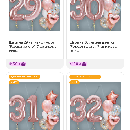
Шары на 29 лет женщине, сет
Шары на 30 лет женщине, сет
"Розовое золото", 7 шариков с
"Розовое золото", 7 шариков с
гели...
гели...
.
.
4150
4150
₽
₽
ЦИФРЫ МЕНЯЮТСЯ
ЦИФРЫ МЕНЯЮТСЯ
ХИТ
ХИТ