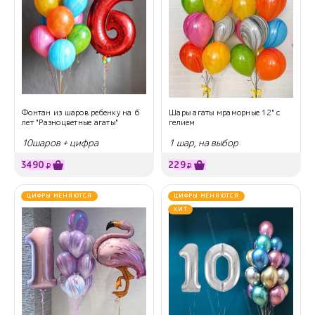
Фонтан из шаров ребенку на 6
Шары агаты мраморные 12" с
лет "Разноцветные агаты"
гелием
10шаров + цифра
1 шар, на выбор
3490
229
₽
₽
ЦИФРЫ МЕНЯЮТСЯ
ЦИФРЫ МЕНЯЮТСЯ
ХИТ