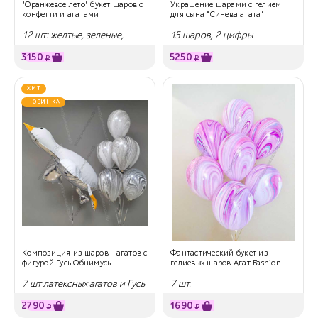
"Оранжевое лето" букет шаров с
Украшение шарами с гелием
конфетти и агатами
для сына "Синева агата"
12 шт: желтые, зеленые,
15 шаров, 2 цифры
оранжевые
3150
5250
₽
₽
ХИТ
НОВИНКА
Композиция из шаров - агатов с
Фантастический букет из
фигурой Гусь Обнимусь
гелиевых шаров Агат Fashion
7 шт латексных агатов и Гусь
7 шт.
2790
1690
₽
₽