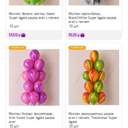
Фонтан Зелено- желтых, Green
Фонтан черно-белых,
Super Agate шаров агат с гелием
Black/White Super Agate шаров
агат с гелием
15 шт.
15 шт.
3350
3525
₽
₽
НОВИНКА
НОВИНКА
Фонтан Розово- фиолетовые,
Фонтан разноцветных шаров
Pink Violet Super Agate шаров
агат с гелием, Trasitional Super
агат
Agate
15 шт.
15 шт.