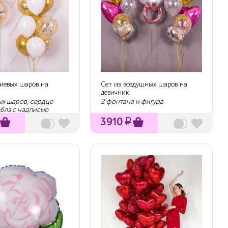
лиевых шаров на
Сет из воздушных шаров на
девичник
ых шаров, сердце
2 фонтана и фигура
аблз с надписью
3910
₽