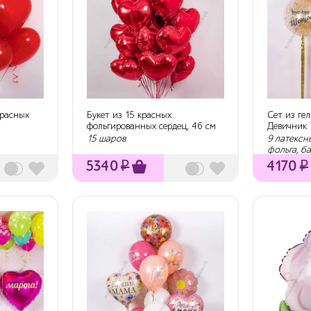
красных
Букет из 15 красных
Сет из ге
фольгированных сердец, 46 см
Девичник
15 шаров
9 латексн
фольга, б
5340
₽
4170
₽