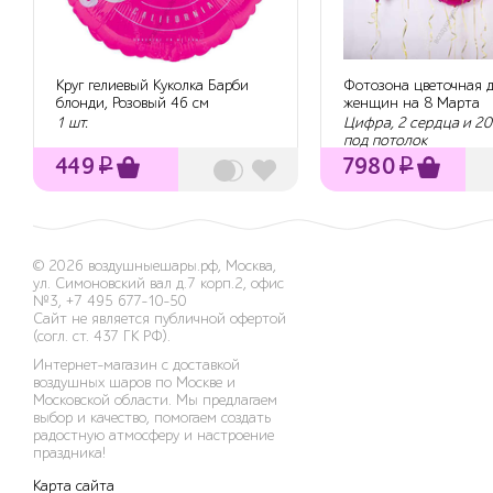
Круг гелиевый Куколка Барби
Фотозона цветочная 
блонди, Розовый 46 см
женщин на 8 Марта
1 шт.
Цифра, 2 сердца и 2
под потолок
449
₽
7980
₽
© 2026
воздушныешары.рф
,
Москва,
ул. Симоновский вал д.7 корп.2, офис
№3
,
+7 495 677-10-50
Сайт не является публичной офертой
(согл. ст. 437 ГК РФ).
Интернет-магазин с доставкой
воздушных шаров по Москве и
Московской области. Мы предлагаем
выбор и качество, помогаем создать
радостную атмосферу и настроение
праздника!
Карта сайта