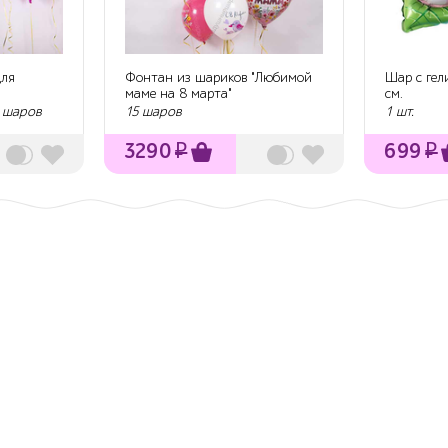
для
Фонтан из шариков "Любимой
Шар с гел
маме на 8 марта"
см.
0 шаров
15 шаров
1 шт.
3290
₽
699
₽