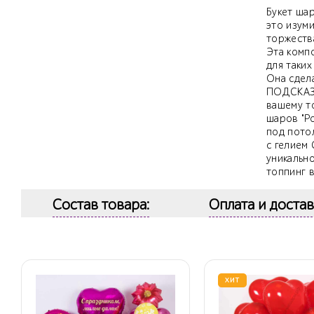
Букет шар
это изум
торжеств
Эта комп
для таких
Она сдел
ПОДСКАЗК
вашему то
шаров "Ро
под пото
с гелием 
уникально
топпинг 
Состав товара:
Оплата и достав
ХИТ