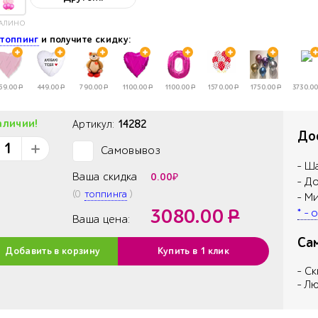
АЛИНОВОЕ
е
топпинг
и получите скидку:
59.00
Р
449.00
Р
790.00
Р
1100.00
Р
1100.00
Р
1570.00
Р
1750.00
Р
3730.00
аличии!
Артикул:
14282
Дос
Самовывоз
✓
- Ш
Ваша скидка
0.00
₽
- Д
(
0
топпинга
)
- М
3080.00
Р
* -
Ваша цена:
Са
Добавить в корзину
Купить в 1 клик
- С
- Л