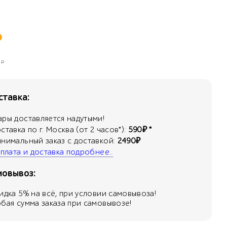
Р
тавка:
ары доставляется надутыми!
оставка по г. Москва (от 2 часов*):
590₽ *
инимальный заказ с доставкой:
2490₽
 оплата и доставка подробнее..
мовывоз:
кидка
5
% на всё, при условии самовывоза!
юбая сумма заказа при самовывозе!