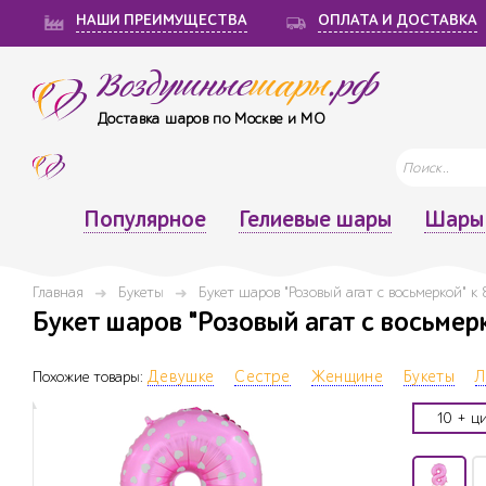
НАШИ ПРЕИМУЩЕСТВА
ОПЛАТА И ДОСТАВКА
Воздушные
шары
.рф
Доставка шаров по Москве и МО
Популярное
Гелиевые шары
Шары 
Главная
Букеты
Букет шаров "Розовый агат с восьмеркой" к
Букет шаров "Розовый агат с восьмерк
Похожие товары:
Девушке
Сестре
Женщине
Букеты
Л
10 + ц