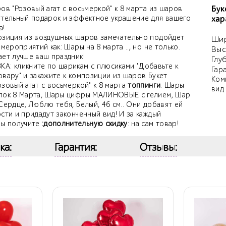
Бук
ов "Розовый агат с восьмеркой" к 8 марта из шаров
ительный подарок и эффектное украшение для вашего
хар
а!
озиция из воздушных шаров замечательно подойдет
Шир
 мероприятий как: Шары на 8 марта .., но не только.
Выс
ает лучше ваш праздник!
Глу
А: кликните по шарикам с плюсиками "Добавьте к
Гар
вару" и закажите к композиции из шаров Букет
Ком
зовый агат с восьмеркой" к 8 марта
топпинги
: Шары
вид
лок 8 Марта, Шары цифры МАЛИНОВЫЕ с гелием, Шар
Сердце, Люблю тебя, Белый, 46 см.. Они добавят ей
сти и придадут законченный вид! И за каждый
вы получите
:дополнительную скидку
: на сам товар!
ка:
Гарантия:
Отзывы: