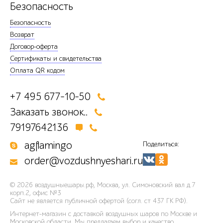
Безопасность
Безопасность
Возврат
Договор-оферта
Сертификаты и свидетельства
Оплата QR кодом
+7 495 677-10-50
Заказать звонок..
79197642136
agflamingo
Поделиться:
order@vozdushnyeshari.ru
© 2026
воздушныешары.рф
,
Москва, ул. Симоновский вал д.7
корп.2, офис №3
Сайт не является публичной офертой (согл. ст 437 ГК РФ).
Интернет-магазин с доставкой воздушных шаров по Москве и
Московской области. Мы предлагаем выбор и качество,