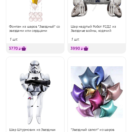
Фонтан из шаров "Звездный" со
Шар надутый Робот Р2Д2 из
звездами или сердцами
Звездные войны, ходячий
1 шт.
1 шт.
3770
3990
₽
₽
Шар Штурмовик из Звездных
"Звездный салют" из шаров