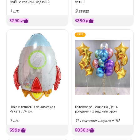
Войн с гелием, ходячий
сатин
1 шт.
9 звезд
3290
3290
₽
₽
ХИТ
Шар с гелием Космическая
Готовое решение на День
Ракета, 74 см.
рождения Звездный хром
1 шт.
11 гелиевых шаров + 10
звезд
699
6050
₽
₽