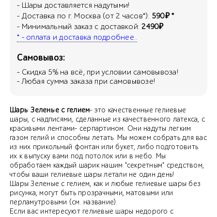
- Шары доставляется надутыми!
- Доставка по г. Москва (от 2 часов*):
590₽ *
- Минимальный заказ с доставкой:
2490₽
* - оплата и доставка подробнее..
Самовывоз:
- Скидка
5
% на всё, при условии самовывоза!
- Любая сумма заказа при самовывозе!
Шары Зеленые с гелием
- это качественные гелиевые
шары, с надписями, сделанные из качественного латекса, с
красивыми лентами- серпартином. Они надуты легким
газом гелий и способны летать. Мы можем собрать для вас
из них прикольный фонтан или букет, либо подготовить
их к выпуску вами под потолок или в небо. Мы
обработаем каждый шарик нашим "секретным" средством,
чтобы ваши гелиевые шары летали не один день!
Шары Зеленые с гелием, как и любые гелиевые шары без
рисунка, могут быть прозрачными, матовыми или
перламутровыми (см. название).
Если вас интересуют гелиевые шары недорого с