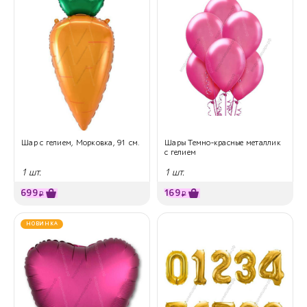
Шар с гелием, Морковка, 91 см.
Шары Темно-красные металлик
с гелием
1 шт.
1 шт.
699
169
₽
₽
НОВИНКА