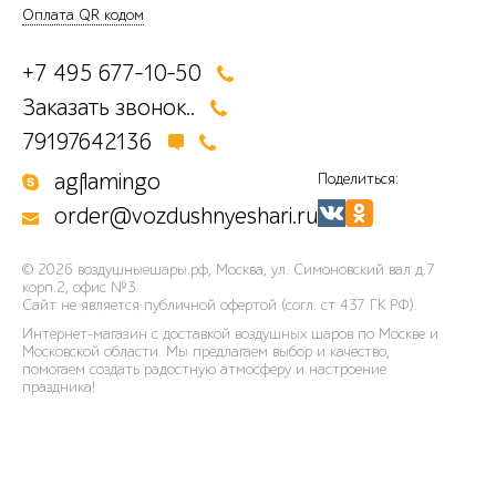
Оплата QR кодом
+7 495 677-10-50
Заказать звонок..
79197642136
agflamingo
Поделиться:
order@vozdushnyeshari.ru
© 2026
воздушныешары.рф
,
Москва, ул. Симоновский вал д.7
корп.2, офис №3
Сайт не является публичной офертой (согл. ст 437 ГК РФ).
Интернет-магазин с доставкой воздушных шаров по Москве и
Московской области. Мы предлагаем выбор и качество,
помогаем создать радостную атмосферу и настроение
праздника!