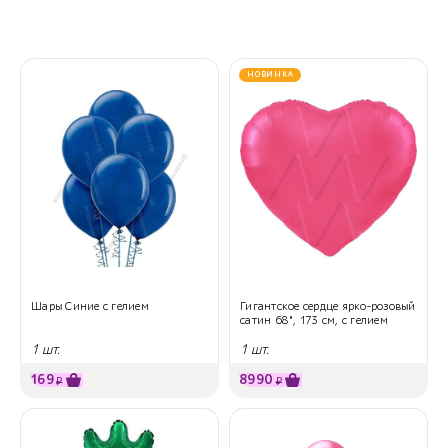
НОВИНКА
Шары Синие с гелием
Гигантское сердце ярко-розовый
сатин 68", 173 см, с гелием
1 шт.
1 шт.
169
8990
₽
₽