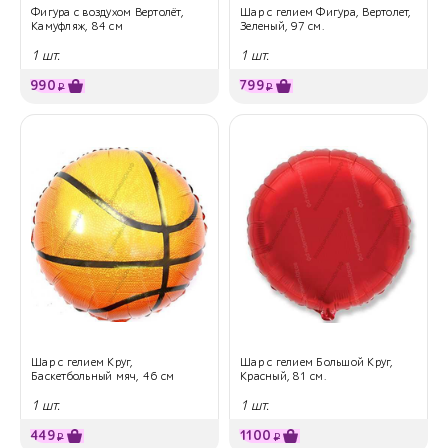
Фигура с воздухом Вертолёт,
Шар с гелием Фигура, Вертолет,
Камуфляж, 84 см
Зеленый, 97 см.
1 шт.
1 шт.
990
799
₽
₽
Шар с гелием Круг,
Шар с гелием Большой Круг,
Баскетбольный мяч, 46 см
Красный, 81 см.
1 шт.
1 шт.
449
1100
₽
₽