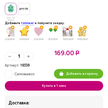
ДРУГОЙ..
КАК НА
ФОТО
Добавьте
топпинг
и получите скидку:
229.00
Р
359.00
Р
359.00
Р
470.00
Р
1050.00
Р
1100.00
Р
169.00
Р
Артикул:
18338
Добавить в корзину
Самовывоз
✓
Купить в 1 клик
Доставка: