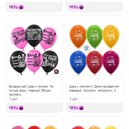
189
189
₽
₽
Воздушный Шар с гелием Ты
Шар с гелием С Днем рождения!
лучше всех!, Черный /Фуше ,
(звезды), Ассорти, металлик, 5 ...
пастель...
1 шт.
1 шт.
189
189
₽
₽