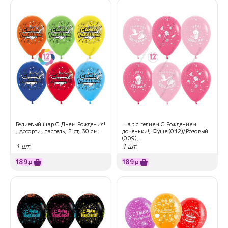
Гелиевый шар С Днем Рождения!
Шар с гелием С Рождением
, Ассорти, пастель, 2 ст, 30 см.
доченьки!, Фуше (012)/Розовый
(009),...
1 шт.
1 шт.
189
189
₽
₽