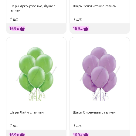
Шары Ярко-розовые, Фуше с
Шары Золотистые с гелием
гелием
1 шт.
1 шт.
169
169
₽
₽
Шары Лайм с гелием
Шары Сиреневые с гелием
1 шт.
1 шт.
169
169
₽
₽