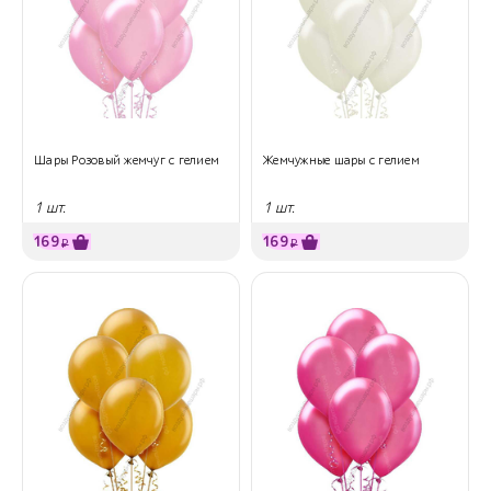
Шары Розовый жемчуг с гелием
Жемчужные шары с гелием
1 шт.
1 шт.
169
169
₽
₽