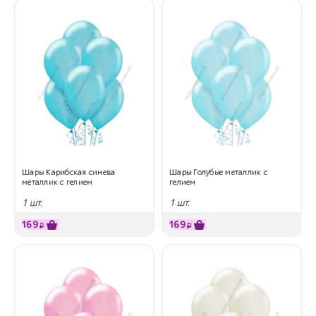
Шары Карибская синева
Шары Голубые металлик с
металлик с гелием
гелием
1 шт.
1 шт.
169
169
₽
₽