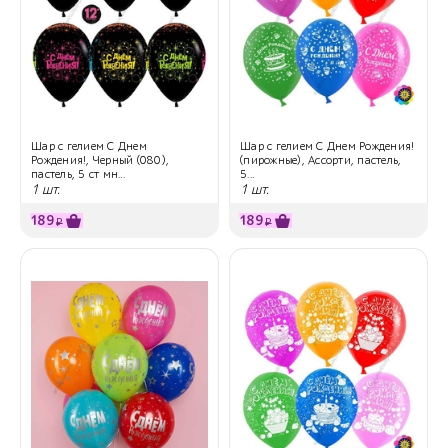
Шар с гелием С Днем
Шар с гелием С Днем Рождения!
Рождения!, Черный (080),
(пирожные), Ассорти, пастель,
пастель, 5 ст мн...
5...
1 шт.
1 шт.
189
189
₽
₽