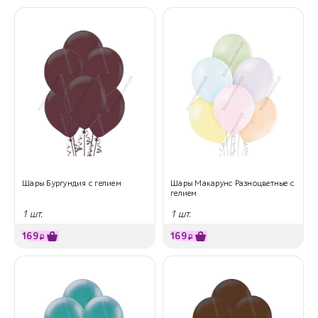
Шары Бургундия с гелием
Шары Макарунс Разноцветные с
гелием
1 шт.
1 шт.
169
169
₽
₽