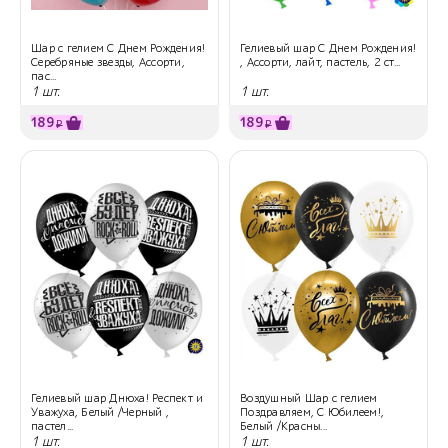
Шар с гелием С Днем Рождения!
Гелиевый шар С Днем Рождения!
Серебряные звезды, Ассорти,
, Ассорти, лайт, пастель, 2 ст...
пас...
1 шт.
1 шт.
189
189
₽
₽
Гелиевый шар Днюха! Респект и
Воздушный Шар с гелием
Уважуха, Белый /Черный ,
Поздравляем, С Юбилеем!,
пастел...
Белый /Красны...
1 шт.
1 шт.