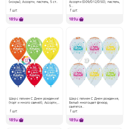
(искры), Ассорти, пастель, 5 ст...
Ассорти (009/012/050), пастель,
5...
1 шт.
1 шт.
189
189
₽
₽
Шар с гелием С Днем рождения!
Шар с гелием С Днем рождения,
(торт и много свечей), Ассорти,...
Белый многоцвет флюор,
светятся...
1 шт.
1 шт.
189
189
₽
₽