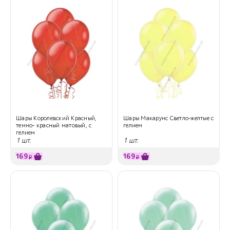
Шары Королевский Красный,
Шары Макарунс Светло-желтые с
темно- красный матовый, с
гелием
гелием
1 шт.
1 шт.
169
169
₽
₽