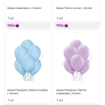
Шары Аквамарин с гелием
Шары Темно-синие с гелием
1 шт.
1 шт.
169
169
₽
₽
Шары Макарунс Нежно-голубые
Шары Макарунс Светло-
с гелием
сиреневые с гелием
1 шт.
1 шт.