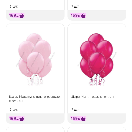
1 шт.
1 шт.
169
169
₽
₽
Шары Макарунс нежно-розовые
Шары Малиновые с гелием
с гелием
1 шт.
1 шт.
169
169
₽
₽