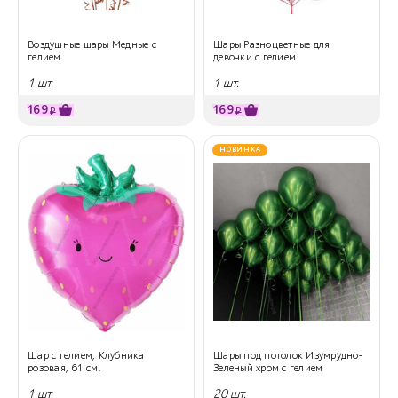
Воздушные шары Медные с
Шары Разноцветные для
гелием
девочки с гелием
1 шт.
1 шт.
169
169
₽
₽
НОВИНКА
Шар с гелием, Клубника
Шары под потолок Изумрудно-
розовая, 61 см.
Зеленый хром с гелием
1 шт.
20 шт.