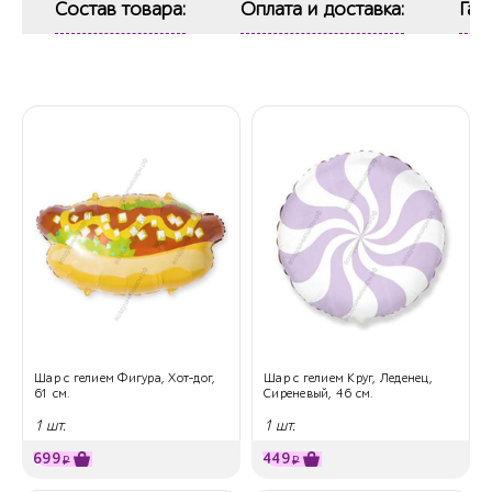
Состав товара:
Оплата и доставка:
Гар
Шар с гелием Фигура, Хот-дог,
Шар с гелием Круг, Леденец,
61 см.
Сиреневый, 46 см.
1 шт.
1 шт.
699
449
₽
₽