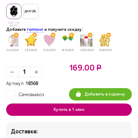
ДРУГОЙ..
КАК НА
ФОТО
Добавьте
топпинг
и получите скидку:
229.00
Р
359.00
Р
359.00
Р
470.00
Р
1050.00
Р
1100.00
Р
169.00
Р
Артикул:
18368
Добавить в корзину
Самовывоз
✓
Купить в 1 клик
Доставка: