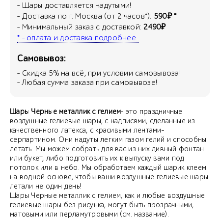
- Шары доставляется надутыми!
- Доставка по г. Москва (от 2 часов*):
590₽ *
- Минимальный заказ с доставкой:
2490₽
* - оплата и доставка подробнее..
Самовывоз:
- Скидка
5
% на всё, при условии самовывоза!
- Любая сумма заказа при самовывозе!
Шары Черные металлик с гелием
- это праздничные
воздушные гелиевые шары, с надписями, сделанные из
качественного латекса, с красивыми лентами-
серпартином. Они надуты легким газом гелий и способны
летать. Мы можем собрать для вас из них дивный фонтан
или букет, либо подготовить их к выпуску вами под
потолок или в небо. Мы обработаем каждый шарик клеем
на водной основе, чтобы ваши воздушные гелиевые шары
летали не один день!
Шары Черные металлик с гелием, как и любые воздушные
гелиевые шары без рисунка, могут быть прозрачными,
матовыми или перламутровыми (см. название).