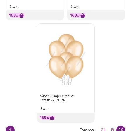
1 шт.
1 шт.
169
169
₽
₽
Айвори шары с гелием
металлик, 30 см.
1 шт.
169
₽
1
Товаров:
24
48
96