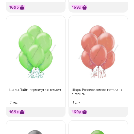
169
169
₽
₽
Шары Лайм перламутр с гелием
Шары Розовое золото металлик
с гелием
1 шт.
1 шт.
169
169
₽
₽