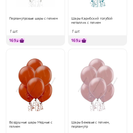
Перламутровые шары с гелием
Шары Карибский голубой
металлик с гелием
1 шт.
1 шт.
169
169
₽
₽
Воздушные шары Медные с
Шары Бежевые с гелием,
гелием
перламутр