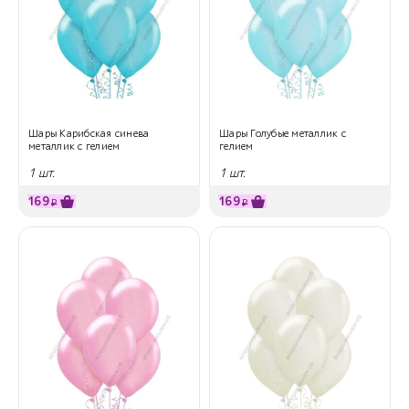
Шары Карибская синева
Шары Голубые металлик с
металлик с гелием
гелием
1 шт.
1 шт.
169
169
₽
₽