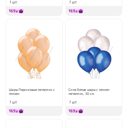
1 шт.
1 шт.
169
169
₽
₽
Шары Персиковые металлик с
Сине Белые шары с гелием
гелием
металлик, 30 см.
1 шт.
1 шт.
169
169
₽
₽