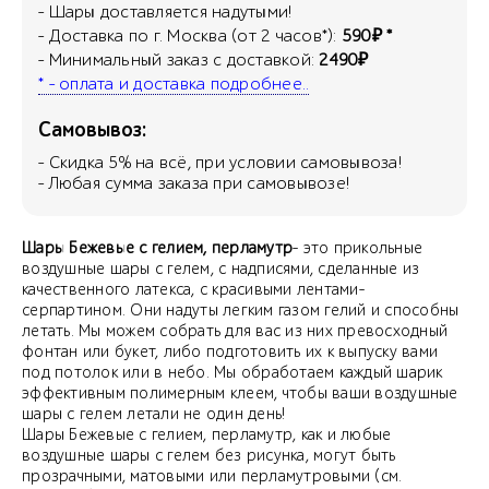
- Шары доставляется надутыми!
- Доставка по г. Москва (от 2 часов*):
590₽ *
- Минимальный заказ с доставкой:
2490₽
* - оплата и доставка подробнее..
Самовывоз:
- Скидка
5
% на всё, при условии самовывоза!
- Любая сумма заказа при самовывозе!
Шары Бежевые с гелием, перламутр
- это прикольные
воздушные шары с гелем, с надписями, сделанные из
качественного латекса, с красивыми лентами-
серпартином. Они надуты легким газом гелий и способны
летать. Мы можем собрать для вас из них превосходный
фонтан или букет, либо подготовить их к выпуску вами
под потолок или в небо. Мы обработаем каждый шарик
эффективным полимерным клеем, чтобы ваши воздушные
шары с гелем летали не один день!
Шары Бежевые с гелием, перламутр, как и любые
воздушные шары с гелем без рисунка, могут быть
прозрачными, матовыми или перламутровыми (см.