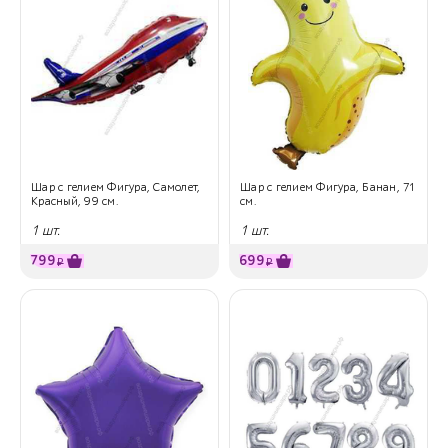
Шар с гелием Фигура, Самолет,
Шар с гелием Фигура, Банан, 71
Красный, 99 см.
см.
1 шт.
1 шт.
799
699
₽
₽