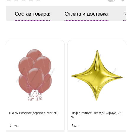
Состав товара:
Оплата и доставка:
Гар
Шары Розовое дерево с гелием
Шар с гелием Звезда Сириус, 74
см.
1 шт.
1 шт.