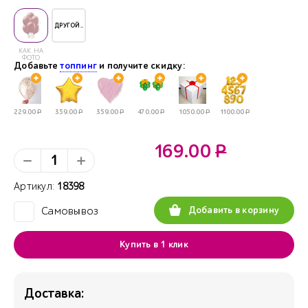
ДРУГОЙ..
КАК НА
ФОТО
Добавьте
топпинг
и получите скидку:
229.00
Р
359.00
Р
359.00
Р
470.00
Р
1050.00
Р
1100.00
Р
169.00
Р
Артикул:
18398
Добавить в корзину
Самовывоз
✓
Купить в 1 клик
Доставка: