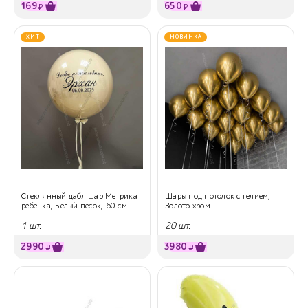
169
650
₽
₽
ХИТ
НОВИНКА
Стеклянный дабл шар Метрика
Шары под потолок с гелием,
ребенка, Белый песок, 60 см.
Золото хром
1 шт.
20 шт.
2990
3980
₽
₽