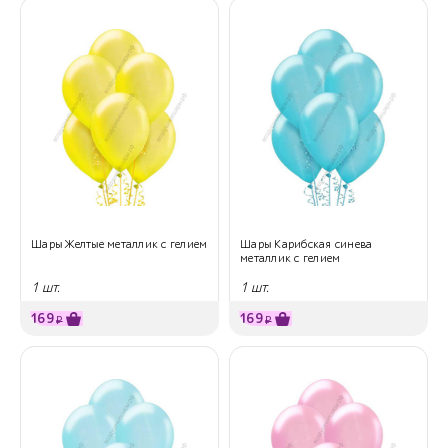
Шары Желтые металлик с гелием
Шары Карибская синева
металлик с гелием
1 шт.
1 шт.
169
169
₽
₽