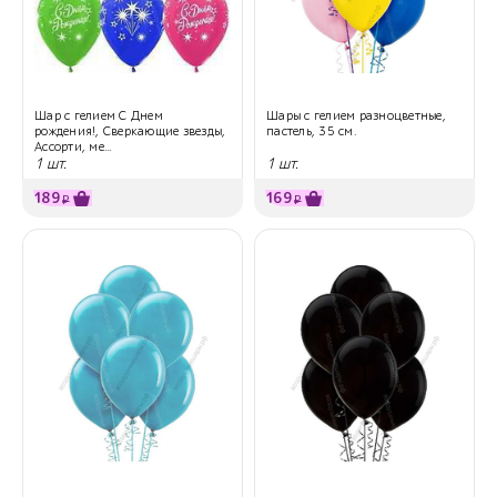
Шар с гелием С Днем
Шары с гелием разноцветные,
рождения!, Сверкающие звезды,
пастель, 35 см.
Ассорти, ме...
1 шт.
1 шт.
189
169
₽
₽