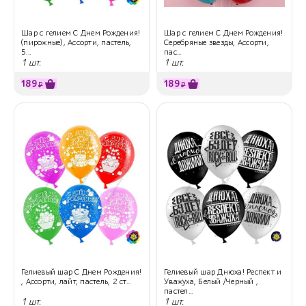
Шар с гелием С Днем Рождения!
Шар с гелием С Днем Рождения!
(пирожные), Ассорти, пастель,
Серебряные звезды, Ассорти,
5...
пас...
1 шт.
1 шт.
189
189
₽
₽
Гелиевый шар С Днем Рождения!
Гелиевый шар Днюха! Респект и
, Ассорти, лайт, пастель, 2 ст...
Уважуха, Белый /Черный ,
пастел...
1 шт.
1 шт.