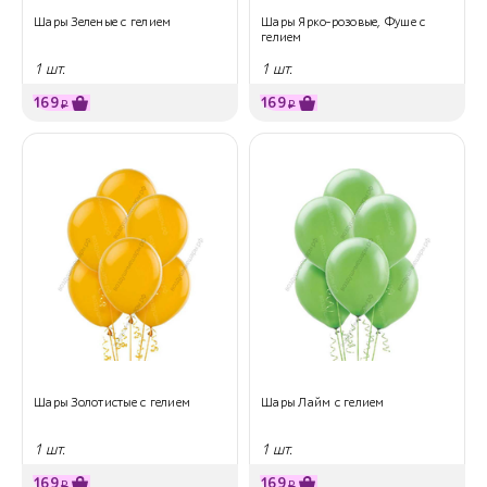
Шары Зеленые с гелием
Шары Ярко-розовые, Фуше с
гелием
1 шт.
1 шт.
169
169
₽
₽
Шары Золотистые с гелием
Шары Лайм с гелием
1 шт.
1 шт.
169
169
₽
₽