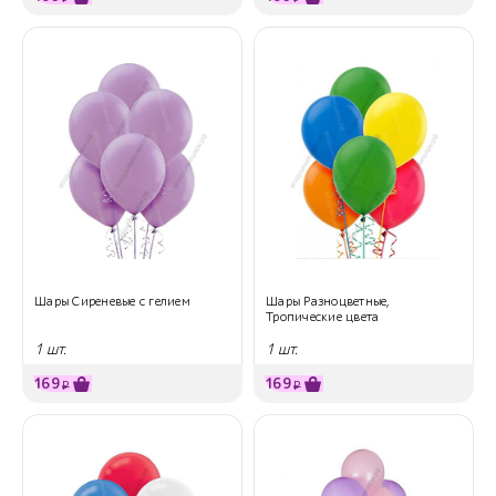
Шары Сиреневые с гелием
Шары Разноцветные,
Тропические цвета
1 шт.
1 шт.
169
169
₽
₽