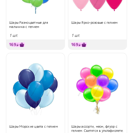
Шары Разноцветные для
Шары Ярко-розовые с гелием
мальчика с гелием
1 шт.
1 шт.
169
169
₽
₽
Шары Морские цвета с гелием
Шары ассорти, неон, флуор с
гелием. Светятся в ультафиолете.