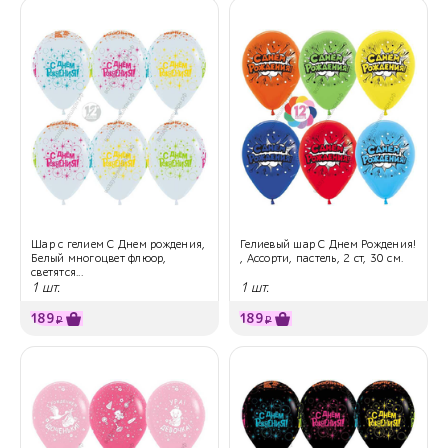
Шар с гелием С Днем рождения,
Гелиевый шар С Днем Рождения!
Белый многоцвет флюор,
, Ассорти, пастель, 2 ст, 30 см.
светятся...
1 шт.
1 шт.
189
189
₽
₽