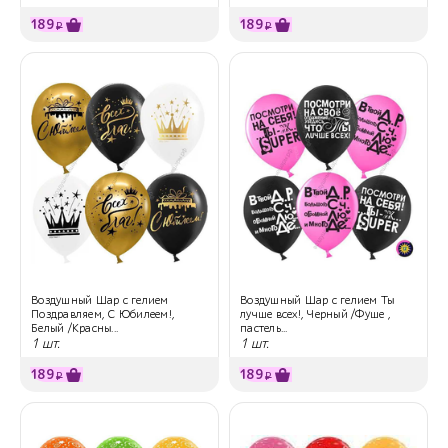
189
189
₽
₽
Воздушный Шар с гелием
Воздушный Шар с гелием Ты
Поздравляем, С Юбилеем!,
лучше всех!, Черный /Фуше ,
Белый /Красны...
пастель...
1 шт.
1 шт.
189
189
₽
₽