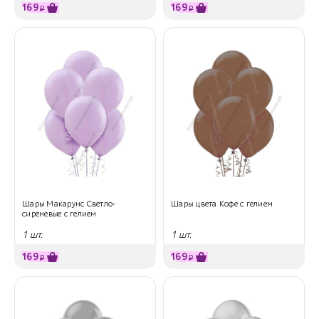
169
169
₽
₽
Шары Макарунс Светло-
Шары цвета Кофе с гелием
сиреневые с гелием
1 шт.
1 шт.
169
169
₽
₽