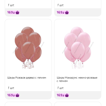
1 шт.
1 шт.
169
169
₽
₽
Шары Розовое дерево с гелием
Шары Макарунс нежно-розовые
с гелием
1 шт.
1 шт.
169
169
₽
₽