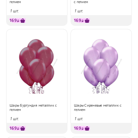
гелием
с гелием
1 шт.
1 шт.
169
169
₽
₽
Шары Бургундия металлик с
Шары Сиреневые металлик с
гелием
гелием
1 шт.
1 шт.
169
169
₽
₽