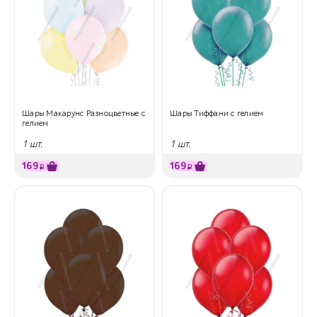
Шары Макарунс Разноцветные с
Шары Тиффани с гелием
гелием
1 шт.
1 шт.
169
169
₽
₽