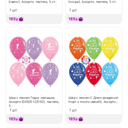
(свечи), Ассорти, пастель, 5 ст...
(искры), Ассорти, пастель, 5 ст...
1 шт.
1 шт.
189
189
₽
₽
Шар с гелием Годик малышке,
Шар с гелием С Днем рождения!
Ассорти (009/012/050), пастель,
(торт и много свечей), Ассорти,...
5...
1 шт.
1 шт.
189
189
₽
₽