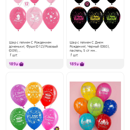
Шар с гелием С Рождением
Шар с гелием С Днем
доченьки!, Фуше (012)/Розовый
Рождения!, Черный (080),
(009),...
пастель, 5 ст мн...
1 шт.
1 шт.
189
189
₽
₽