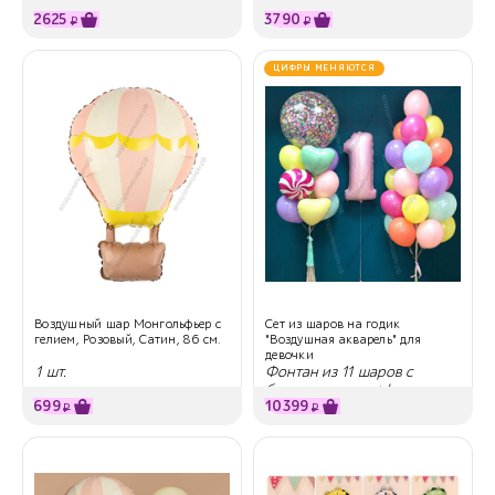
цифра
фигуры
2625
3790
₽
₽
ЦИФРЫ МЕНЯЮТСЯ
Воздушный шар Монгольфьер с
Сет из шаров на годик
гелием, Розовый, Сатин, 86 см.
"Воздушная акварель" для
девочки
1 шт.
Фонтан из 11 шаров с
большим шаром+фонтан из
699
10399
25 шаров + цифра
₽
₽