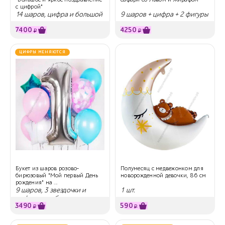
с цифрой"
14 шаров, цифра и большой
9 шаров + цифра + 2 фигуры
шар
7400
4250
₽
₽
ЦИФРЫ МЕНЯЮТСЯ
Букет из шаров розово-
Полумесяц с медвежонком для
бирюзовый "Мой первый День
новорожденной девочки, 86 см
рождения" на ...
9 шаров, 3 звездочки и
1 шт.
цифра на выбор
3490
590
₽
₽