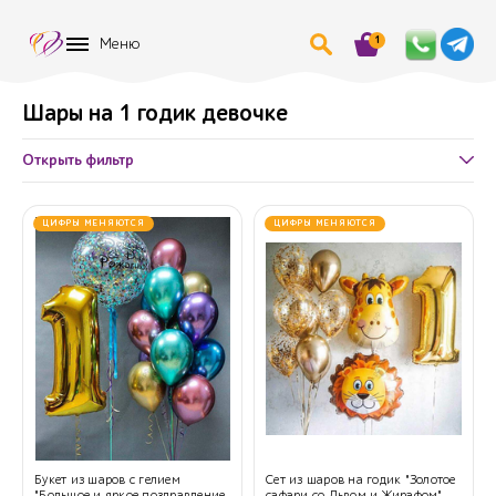
1
Меню
Шары на 1 годик девочке
Открыть фильтр
ЦИФРЫ МЕНЯЮТСЯ
ЦИФРЫ МЕНЯЮТСЯ
Букет из шаров с гелием
Сет из шаров на годик "Золотое
"Большое и яркое поздравление
сафари со Львом и Жирафом"