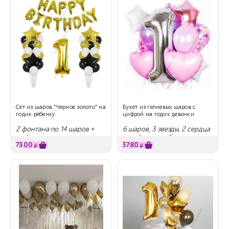
Сет из шаров "Черное золото" на
Букет из гелиевых шаров с
годик ребенку
цифрой на годик девочки
2 фонтана по 14 шаров +
6 шаров, 3 звезды, 2 сердца
цифра+надпись
и цифра на выбор
7300
3780
₽
₽