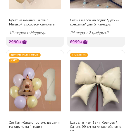
Букет из нежных шаров с
Сет из шаров на годик "Детки-
Мишкой в розовом самолете
конфетки" для близнецов
12 шаров и Медведь
24 шара + 2 цифры+2
сердца
2990
6999
₽
₽
ЦИФРЫ МЕНЯЮТСЯ
НОВИНКА
ХИТ
Сет Капибара с тортом, шарами
Шар с гелием Бант, Кремовый,
макарунс на 1 годик
Сатин, 99 см на Алтасной ленте
цв...