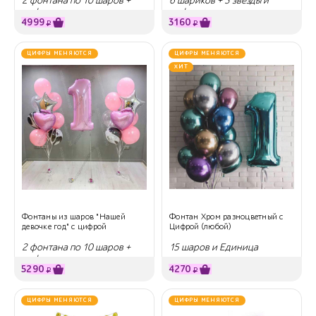
2 фонтана по 10 шаров +
6 шариков + 3 звезды и
цифра
цифра
4999
3160
₽
₽
ЦИФРЫ МЕНЯЮТСЯ
ЦИФРЫ МЕНЯЮТСЯ
ХИТ
Фонтаны из шаров "Нашей
Фонтан Хром разноцветный с
девочке год" с цифрой
Цифрой (любой)
2 фонтана по 10 шаров +
15 шаров и Единица
цифра
5290
4270
₽
₽
ЦИФРЫ МЕНЯЮТСЯ
ЦИФРЫ МЕНЯЮТСЯ