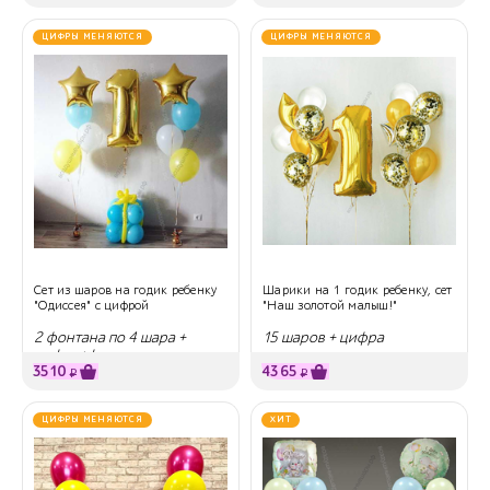
ЦИФРЫ МЕНЯЮТСЯ
ЦИФРЫ МЕНЯЮТСЯ
Сет из шаров на годик ребенку
Шарики на 1 годик ребенку, сет
"Одиссея" с цифрой
"Наш золотой малыш!"
2 фонтана по 4 шара +
15 шаров + цифра
цифра+фигура
3510
4365
₽
₽
ЦИФРЫ МЕНЯЮТСЯ
ХИТ