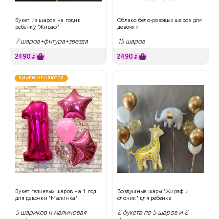
Букет из шаров на годик
Облако бело-розовых шаров для
ребенку "Жираф"
девочки
7 шаров+фигура+звезда
15 шаров
2490
2490
₽
₽
ЦИФРЫ МЕНЯЮТСЯ
Букет гелиевых шаров на 1 год
Воздушные шары "Жираф и
для девочки "Малинка"
слоник" для ребенка
5 шариков и малиновая
2 букета по 5 шаров и 2