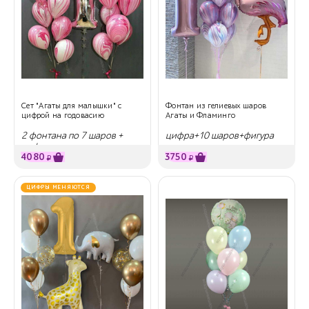
Сет "Агаты для малышки" с
Фонтан из гелиевых шаров
цифрой на годовасию
Агаты и Фламинго
2 фонтана по 7 шаров +
цифра+10 шаров+фигура
цифра
4080
3750
₽
₽
ЦИФРЫ МЕНЯЮТСЯ