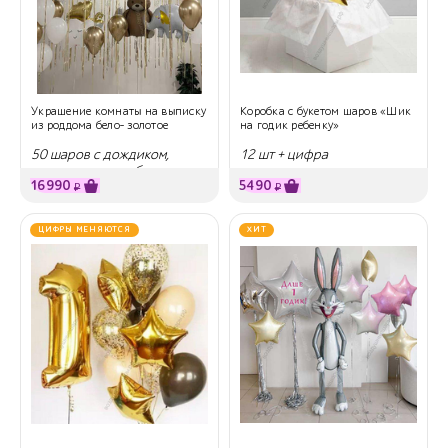
Украшение комнаты на выписку
Коробка с букетом шаров «Шик
из роддома бело- золотое
на годик ребенку»
50 шаров с дождиком,
12 шт + цифра
мишка, слоник, облако, аист
16990
5490
₽
₽
ЦИФРЫ МЕНЯЮТСЯ
ХИТ