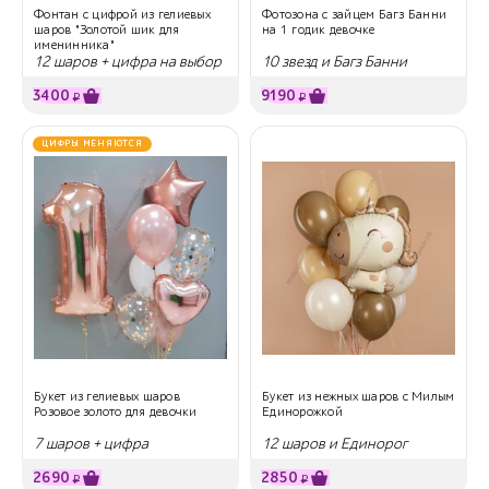
Фонтан с цифрой из гелиевых
Фотозона с зайцем Багз Банни
шаров "Золотой шик для
на 1 годик девочке
именинника"
12 шаров + цифра на выбор
10 звезд и Багз Банни
3400
9190
₽
₽
ЦИФРЫ МЕНЯЮТСЯ
Букет из гелиевых шаров
Букет из нежных шаров с Милым
Розовое золото для девочки
Единорожкой
7 шаров + цифра
12 шаров и Единорог
2690
2850
₽
₽