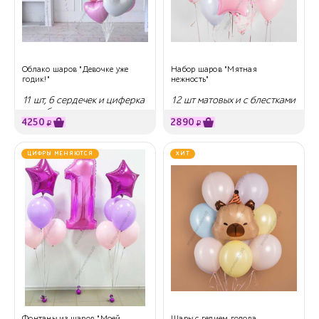
Облако шаров "Девочке уже
Набор шаров "Мятная
годик!"
нежность"
11 шт, 6 сердечек и циферка
12 шт матовых и с блестками
на выбор
4250
2890
₽
₽
ЦИФРЫ МЕНЯЮТСЯ
ХИТ
Фонтаны из шаров "Моей
Шары с гелием голова