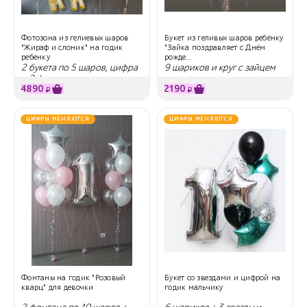
Фотозона из гелиевых шаров
Букет из геливых шаров ребёнку
"Жираф и слоник" на годик
"Зайка поздравляет с Днём
ребенку
рожде...
2 букета по 5 шаров, цифра
9 шариков и круг с зайцем
и 2 фигуры
4890
2190
₽
₽
ЦИФРЫ МЕНЯЮТСЯ
ЦИФРЫ МЕНЯЮТСЯ
Фонтаны на годик "Розовый
Букет со звездами и цифрой на
кварц" для девочки
годик мальчику