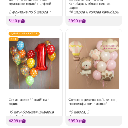
принцессе годик" с цифрой
Капибары в облаке нежных
шаров
2 фонтана по 5 шаров +
14 шаров и голова Капибары
цифра
в колпаке
3110
2990
₽
₽
ЦИФРЫ МЕНЯЮТСЯ
ХИТ
Сет из шаров "Яркий" на 1
Фотозона девочке со Львенком,
годик
монгольфьером и лапкой
15 шт и большая циферка
10 шаров, 5
(любая)
фольгированных шаров
4299
5950
₽
₽