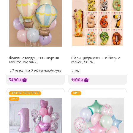
Фонтан с воздушными шарами
Шары-цифры смешные Звери с
Монгольфьерами
гелием, 90 см
12 шаров и 2 Монгольфьера
1 шт.
с корзинами
3490
1100
₽
₽
ЦИФРЫ МЕНЯЮТСЯ
ХИТ
ХИТ