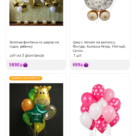
Золотые фонтаны из шаров на
Шар с гелием на выписку,
годик ребенку
Фигура, Коляска Ретро, Мятный,
Сатин ...
сет из 5 фонтанов
1 шт.
5890
699
₽
₽
ЦИФРЫ МЕНЯЮТСЯ