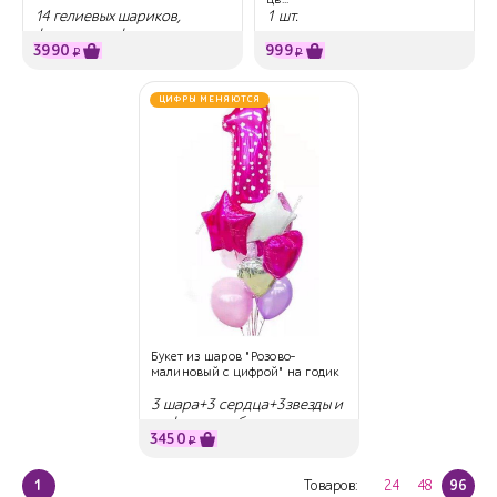
14 гелиевых шариков,
1 шт.
фигура и цифра
3990
999
₽
₽
ЦИФРЫ МЕНЯЮТСЯ
Букет из шаров "Розово-
малиновый с цифрой" на годик
3 шара+3 сердца+3звезды и
цифра на выбор
3450
₽
1
Товаров:
24
48
96