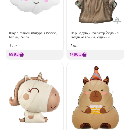
Шар с гелием Фигура, Облако,
Шар надутый Магистр Йода из
Белый, 69 см.
Звездные войны, ходячий
1 шт.
1 шт.
699
1790
₽
₽