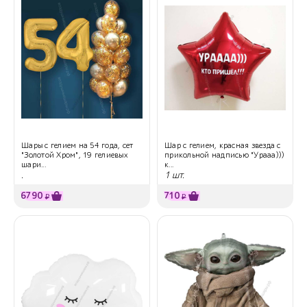
Шары с гелием на 54 года, сет
Шар с гелием, красная звезда с
"Золотой Хром", 19 гелиевых
прикольной надписью "Урааа)))
шари...
к...
.
1 шт.
6790
710
₽
₽