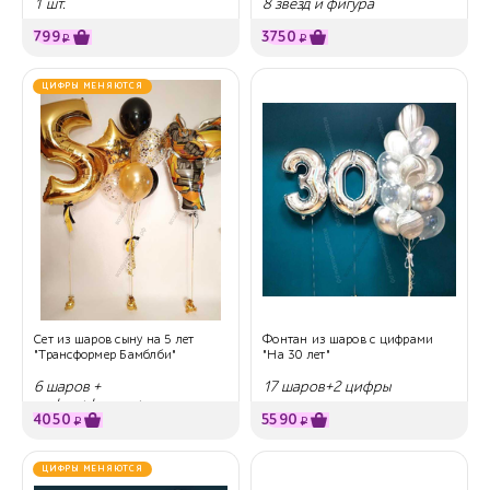
1 шт.
8 звезд и фигура
799
3750
₽
₽
ЦИФРЫ МЕНЯЮТСЯ
Сет из шаров сыну на 5 лет
Фонтан из шаров с цифрами
"Трансформер Бамблби"
"На 30 лет"
6 шаров +
17 шаров+2 цифры
цифра+фигура+звезда с
4050
5590
надписью
₽
₽
ЦИФРЫ МЕНЯЮТСЯ