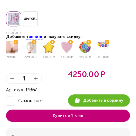
ДРУГОЙ..
В
ОРИГИНАЛЕ
Добавьте
топпинг
и получите скидку:
99.00
Р
229.00
Р
359.00
Р
359.00
Р
449.00
Р
510.00
Р
4250.00
Р
Артикул:
14367
Добавить в корзину
Самовывоз
✓
Купить в 1 клик