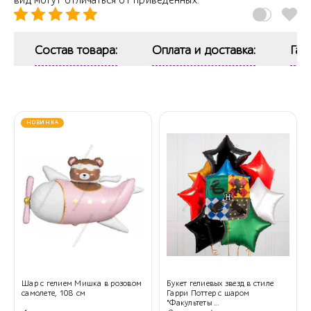
вид могут отличаться от приведенных.
Состав товара:
Оплата и доставка:
Гар
НОВИНКА
Шар с гелием Мишка в розовом
Букет гелиевых звезд в стиле
самолете, 108 см
Гарри Поттер с шаром
"Факультеты ...