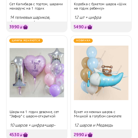
Сет Капибара с тортом, шарами
Коробка с букетом шаров «Шик
макарунс на 1 годик
на годик ребенку»
14 гелиевых шариков,
12 шт + цифра
фигура и цифра
3990
5490
₽
₽
ЦИФРЫ МЕНЯЮТСЯ
НОВИНКА
Шары на 1 годик девочке, сет
Букет из нежных шаров с
"Зефир" с шаром-открыткой
Мишкой в голубом самолете
10 шаров + цифра+шар-
12 шаров и Медведь
открытка
4530
2990
₽
₽