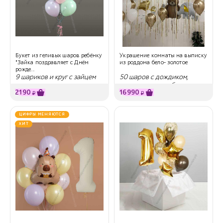
Букет из геливых шаров ребёнку
Украшение комнаты на выписку
"Зайка поздравляет с Днём
из роддома бело- золотое
рожде...
9 шариков и круг с зайцем
50 шаров с дождиком,
мишка, слоник, облако, аист
2190
16990
₽
₽
ЦИФРЫ МЕНЯЮТСЯ
ХИТ