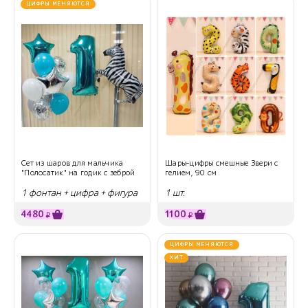
ЦИФРЫ МЕНЯЮТСЯ
Сет из шаров для мальчика
Шары-цифры смешные Звери с
"Полосатик" на годик с зеброй
гелием, 90 см
1 фонтан + цифра + фигура
1 шт.
4480
1100
₽
₽
ЦИФРЫ МЕНЯЮТСЯ
ХИТ