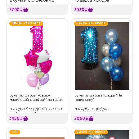
2 букета по 5 шаров и 2
15 шаров + цифра
фигуры
3790
3930
₽
₽
ЦИФРЫ МЕНЯЮТСЯ
ЦИФРЫ МЕНЯЮТСЯ
Букет из шаров "Розово-
Букет из шаров и цифра "На
малиновый с цифрой" на годик
годик сыну"
3 шара+3 сердца+3звезды и
6 шаров + цифра
цифра на выбор
3450
2090
₽
₽
ХИТ
ЦИФРЫ МЕНЯЮТСЯ