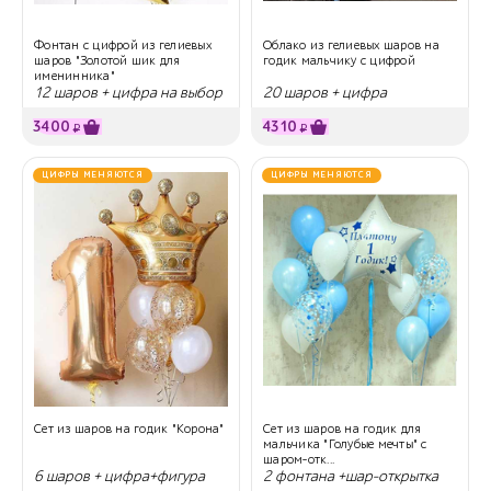
Фонтан с цифрой из гелиевых
Облако из гелиевых шаров на
шаров "Золотой шик для
годик мальчику с цифрой
именинника"
12 шаров + цифра на выбор
20 шаров + цифра
3400
4310
₽
₽
ЦИФРЫ МЕНЯЮТСЯ
ЦИФРЫ МЕНЯЮТСЯ
Сет из шаров на годик "Корона"
Сет из шаров на годик для
мальчика "Голубые мечты" с
шаром-отк...
6 шаров + цифра+фигура
2 фонтана +шар-открытка