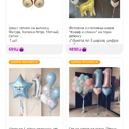
Шар с гелием на выписку,
Фотозона из гелиевых шаров
Фигура, Коляска Ретро, Мятный,
"Жираф и слоник" на годик
Сатин ...
ребенку
1 шт.
2 букета по 5 шаров, цифра
и 2 фигуры
699
4890
₽
₽
ЦИФРЫ МЕНЯЮТСЯ
ЦИФРЫ МЕНЯЮТСЯ
Шары на 1 годик мальчику, сет
Сет из шаров на годик "Детки-