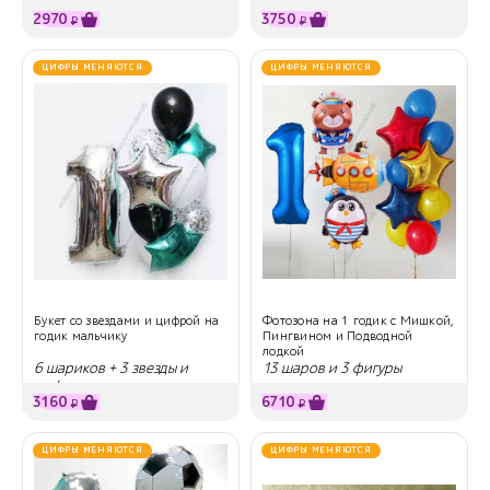
2970
3750
₽
₽
ЦИФРЫ МЕНЯЮТСЯ
ЦИФРЫ МЕНЯЮТСЯ
Букет со звездами и цифрой на
Фотозона на 1 годик с Мишкой,
годик мальчику
Пингвином и Подводной
лодкой
6 шариков + 3 звезды и
13 шаров и 3 фигуры
цифра
3160
6710
₽
₽
ЦИФРЫ МЕНЯЮТСЯ
ЦИФРЫ МЕНЯЮТСЯ