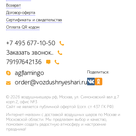
Возврат
Договор-оферта
Сертификаты и свидетельства
Оплата QR кодом
+7 495 677-10-50
Заказать звонок..
79197642136
agflamingo
Поделиться:
order@vozdushnyeshari.ru
© 2026
воздушныешары.рф
,
Москва, ул. Симоновский вал д.7
корп.2, офис №3
Сайт не является публичной офертой (согл. ст 437 ГК РФ).
Интернет-магазин с доставкой воздушных шаров по Москве и
Московской области. Мы предлагаем выбор и качество,
помогаем создать радостную атмосферу и настроение
праздника!