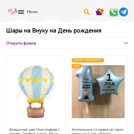
1
Меню
Шары на Внуку на День рождения
Открыть фильтр
ЦИФРЫ МЕНЯЮТСЯ
ХИТ
Воздушный шар Монгольфьер с
Композиция из шаров на годик
гелием, Голубой, Сатин, 86 см.
мальчику 1 год у Власти