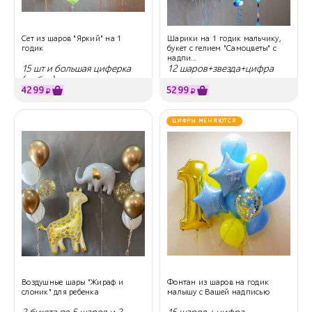
Сет из шаров "Яркий" на 1
Шарики на 1 годик мальчику,
годик
букет с гелием "Самоцветы" с
надпи...
15 шт и большая циферка
12 шаров+звезда+цифра
(любая)
4299
5299
₽
₽
ЦИФРЫ МЕНЯЮТСЯ
Воздушные шары "Жираф и
Фонтан из шаров на годик
слоник" для ребенка
малышу с Вашей надписью