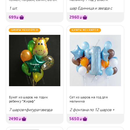
1 шт.
шар Единица и звезда с
надписями
699
2960
₽
₽
ЦИФРЫ МЕНЯЮТСЯ
ЦИФРЫ МЕНЯЮТСЯ
Букет из шаров на годик
Сет из шаров на год для
ребенку "Жираф"
мальчика
7 шаров+фигура+звезда
2 фонтана по 12 шаров +
цифра
2490
5650
₽
₽