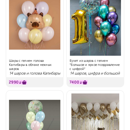
Шары с гелием голова
Букет из шаров с гелием
Капибары в облаке нежных
"Большое и яркое поздравление
шаров
с цифрой"
14 шаров и голова Капибары
14 шаров, цифра и большой
в колпаке
шар
2990
7400
₽
₽