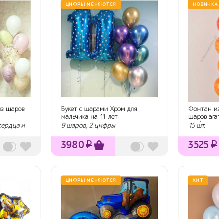
ЦИФРЫ МЕНЯЮТСЯ
НОВИНКА
из шаров
Букет с шарами Хром для
Фонтан и
мальчика на 11 лет
шаров агат
Red/Orang
 сердца и
9 шаров, 2 цифры
15 шт.
3980
₽
3525
₽
ЦИФРЫ МЕНЯЮТСЯ
ХИТ