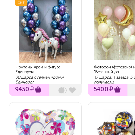
ХИТ
Фонтаны Хром и фигура
Фотофон (фотозона) 
Единорога
"Весенний день"
30 шаров с гелием Хром и
17 шаров, 1 звезда, 3
Единорог
полумесяц
9450
₽
5400
₽