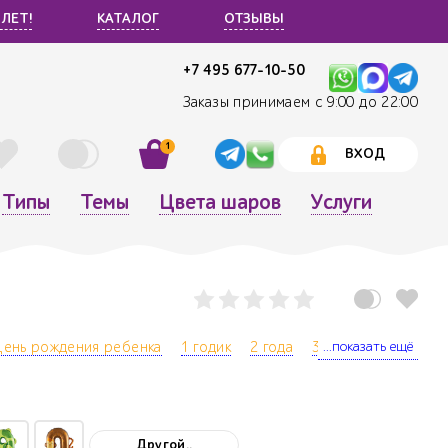
 ЛЕТ!
КАТАЛОГ
ОТЗЫВЫ
+7 495 677-10-50
Заказы принимаем с 9:00 до 22:00
1
ВХОД
Типы
Темы
Цвета шаров
Услуги
...показать ещё
День рождения ребенка
1 годик
2 года
3 года
4 года
5
Другой..