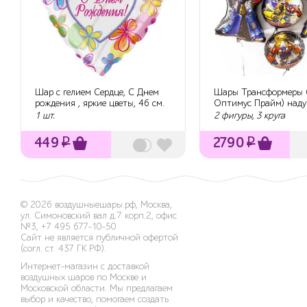
Шар с гелием Сердце, С Днем
Шары Трансформеры 
рождения , яркие цветы, 46 см.
Оптимус Прайм) наду
гелием, для...
1 шт.
2 фигуры, 3 круга
449
₽
2790
₽
© 2026
воздушныешары.рф
,
Москва,
ул. Симоновский вал д.7 корп.2, офис
№3
,
+7 495 677-10-50
Сайт не является публичной офертой
(согл. ст. 437 ГК РФ).
Интернет-магазин с доставкой
воздушных шаров по Москве и
Московской области. Мы предлагаем
выбор и качество, помогаем создать