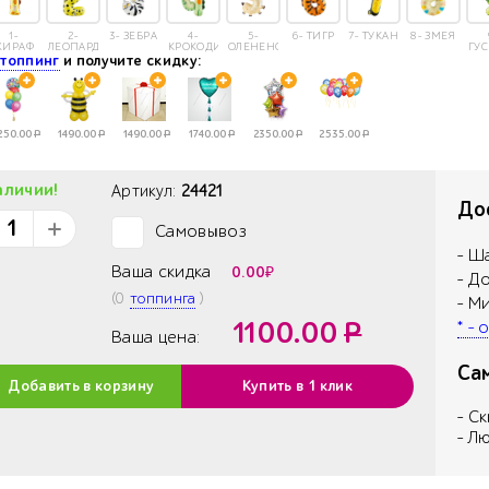
1-
2-
3- ЗЕБРА
4-
5-
6- ТИГР
7- ТУКАН
8- ЗМЕЯ
ЖИРАФ
ЛЕОПАРД
КРОКОДИЛ
ОЛЕНЕНОК
ГУ
е
топпинг
и получите скидку:
250.00
Р
1490.00
Р
1490.00
Р
1740.00
Р
2350.00
Р
2535.00
Р
аличии!
Артикул:
24421
Дос
Самовывоз
✓
- Ш
Ваша скидка
0.00
₽
- Д
(
0
топпинга
)
- М
1100.00
Р
* -
Ваша цена:
Са
Добавить в корзину
Купить в 1 клик
- С
- Л