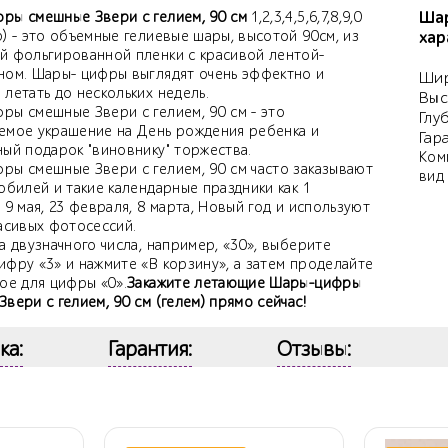
Шар
ры смешные Звери с гелием, 90 см
1,2,3,4,5,6,7,8,9,0
) - это объемные гелиевые шары, высотой 90см, из
хар
й фольгированной пленки с красивой лентой-
ном. Шары- цифры выглядят очень эффектно и
Шир
летать до нескольких недель.
Выс
ры смешные Звери с гелием, 90 см - это
Глу
емое украшение на День рождения ребенка и
Гар
ный подарок "виновнику" торжества.
Ком
ры смешные Звери с гелием, 90 см часто заказывают
вид
юбилей и такие календарные праздники как 1
 9 мая, 23 февраля, 8 марта, Новый год и используют
расивых фотосессий.
а двузначного числа, например, «30», выберите
ифру «3» и нажмите «В корзину», а затем проделайте
ое для цифры «0».
Закажите летающие Шары-цифры
вери с гелием, 90 см (гелем) прямо сейчас!
ка:
Гарантия:
Отзывы: