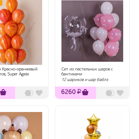
з Красно-оранжевый
Сет из пастельных шаров с
ов, Super Agate
бантиками
e
12 шариков и шар баблз
6260
₽