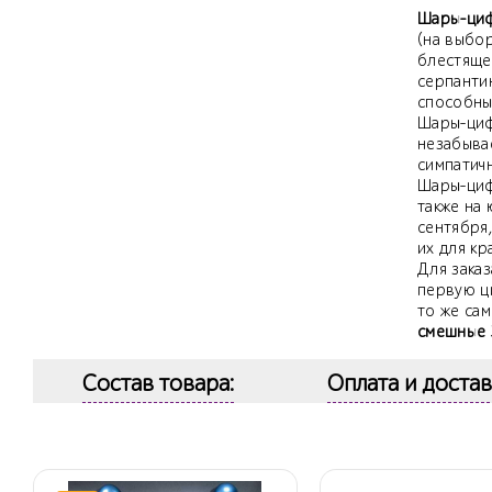
Шары-циф
(на выбор
блестяще
серпанти
способны 
Шары-циф
незабыва
симпатич
Шары-циф
также на 
сентября,
их для к
Для заказ
первую ц
то же сам
смешные З
Состав товара:
Оплата и достав