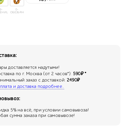
9-
0-
СЕНИЦА
ОБЕЗЬЯНА
тавка:
ары доставляется надутыми!
оставка по г. Москва (от 2 часов*):
590₽ *
инимальный заказ с доставкой:
2490₽
 оплата и доставка подробнее..
мовывоз:
кидка
5
% на всё, при условии самовывоза!
юбая сумма заказа при самовывозе!