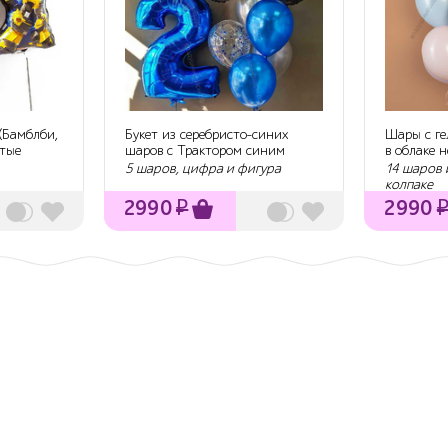
(Бамблби,
Букет из серебристо-синих
Шары с ге
тые
шаров с Трактором синим
в облаке 
мальчику на ...
5 шаров, цифра и фигура
14 шаров 
колпаке
2990
₽
2990