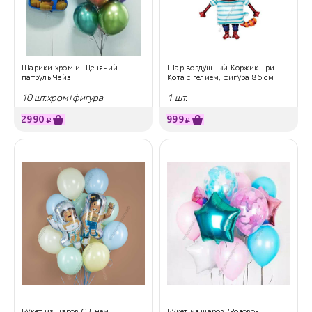
Шарики хром и Щенячий
Шар воздушный Коржик Три
патруль Чейз
Кота с гелием, фигура 86 см
10 шт.хром+фигура
1 шт.
2990
999
₽
₽
Букет из шаров С Днем
Букет из шаров "Розово-