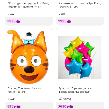
3D фигура с воздухом Три Кота,
Ходячий шар с гелием Три Кота,
Коржик в машинке, 74 см.
Коржик, 81 см.
1 шт
1 шт
899
999
₽
₽
ХИТ
Голова, Три Кота, Коржик с
Букет из 10 разноцветных
гелием 53 см.
шаров звезд "Карнавал"
1 шт.
10 звезд
690
3690
₽
₽