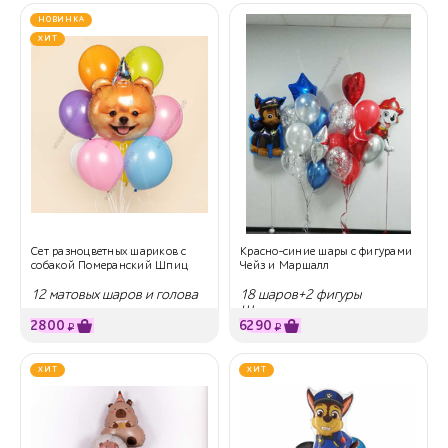
НОВИНКА
ХИТ
Сет разноцветных шариков с
Красно-синие шары с фигурами
собакой Померанский Шпиц
Чейз и Маршалл
12 матовых шаров и голова
18 шаров+2 фигуры
шпица
Щенячьего патруля
2800
6290
₽
₽
ХИТ
ХИТ