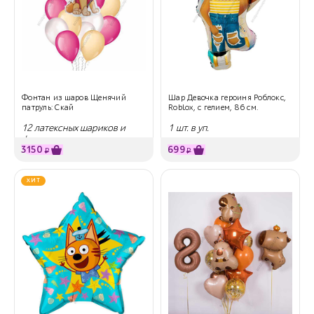
Фонтан из шаров Щенячий
Шар Девочка героиня Роблокс,
патруль: Скай
Roblox, с гелием, 86 см.
12 латексных шариков и
1 шт. в уп.
фигура
3150
699
₽
₽
ХИТ