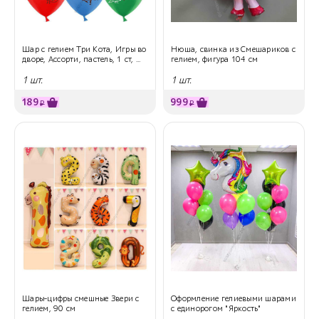
Шар с гелием Три Кота, Игры во
Нюша, свинка из Смешариков с
дворе, Ассорти, пастель, 1 ст, ...
гелием, фигура 104 см
1 шт.
1 шт.
189
999
₽
₽
Шары-цифры смешные Звери с
Оформление гелиевыми шарами
гелием, 90 см
с единорогом "Яркость"