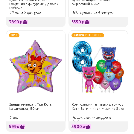
Рождения с фигурами Девочек
бирюзовый микс"
Роблокс
12 шт и 2 фигуры
10 шариков и 4 звезды
3890
3350
₽
₽
ХИТ
ЦИФРЫ МЕНЯЮТСЯ
Звезда гелиевая, Три Кота,
Композиции гелиевых шариков
Карамелька, 56 см.
Хаги Ваги и Киси Миси на 8 лет
1 шт.
16 шт, синяя цифра и
Зубастики
599
5900
₽
₽