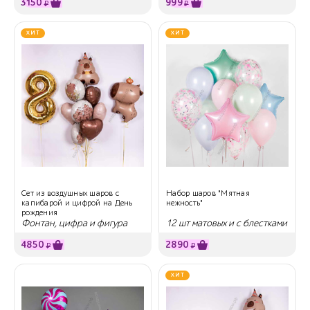
3150
999
₽
₽
ХИТ
ХИТ
Сет из воздушных шаров с
Набор шаров "Мятная
капибарой и цифрой на День
нежность"
рождения
Фонтан, цифра и фигура
12 шт матовых и с блестками
4850
2890
₽
₽
ХИТ