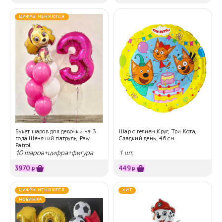
ЦИФРЫ МЕНЯЮТСЯ
Букет шаров для девочки на 3
Шар с гелием Круг, Три Кота,
года Щенячий патруль, Paw
Сладкий день, 46 см.
Patrol
10 шаров+цифра+фигура
1 шт.
3970
449
₽
₽
ЦИФРЫ МЕНЯЮТСЯ
ХИТ
НОВИНКА