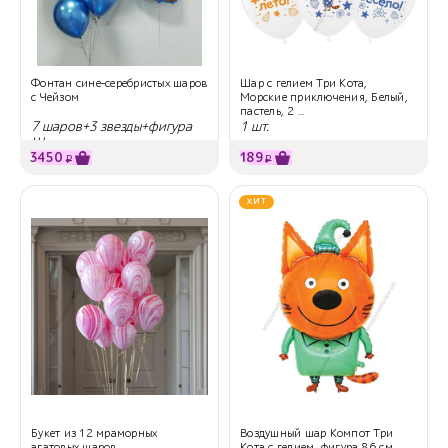
Фонтан сине-серебристых шаров
Шар с гелием Три Кота,
с Чейзом
Морские приключения, Белый,
пастель, 2 ...
7 шаров+3 звезды+фигура
1 шт.
Щенячьего патруля
3450
189
₽
₽
ХИТ
Букет из 12 мраморных
Воздушный шар Компот Три
агатовых шаров
Кота с гелием, фигура 86 см