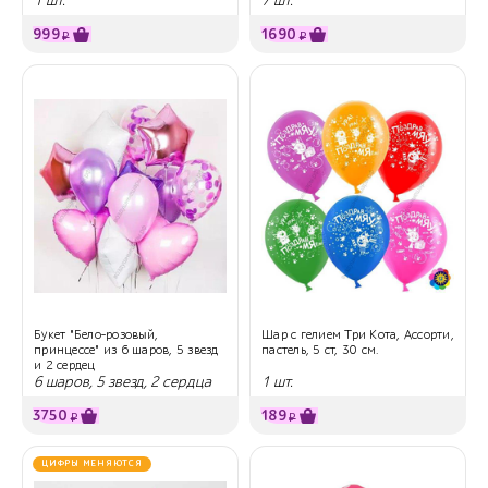
1 шт.
7 шт.
999
1690
₽
₽
Букет "Бело-розовый,
Шар с гелием Три Кота, Ассорти,
принцессе" из 6 шаров, 5 звезд
пастель, 5 ст, 30 см.
и 2 сердец
6 шаров, 5 звезд, 2 сердца
1 шт.
3750
189
₽
₽
ЦИФРЫ МЕНЯЮТСЯ