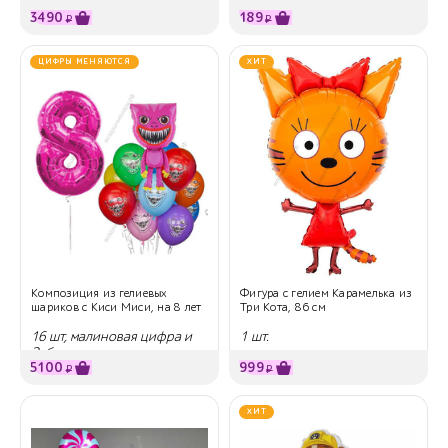
единорог
3490
189
₽
₽
ЦИФРЫ МЕНЯЮТСЯ
ХИТ
Композиция из гелиевых
Фигура с гелием Карамелька из
шариков с Киси Миси, на 8 лет
Три Кота, 86 см
16 шт, малиновая цифра и
1 шт.
Зубастик
5100
999
₽
₽
ХИТ