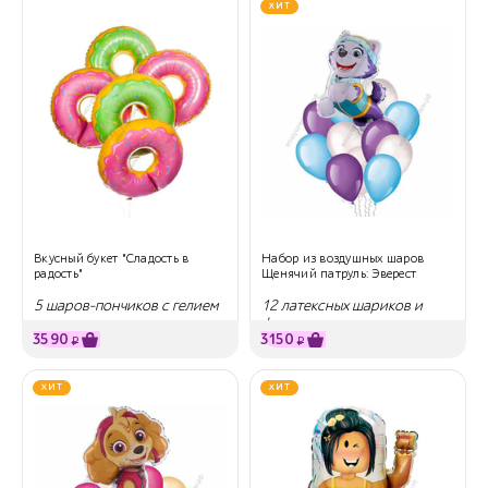
ХИТ
Вкусный букет "Сладость в
Набор из воздушных шаров
радость"
Щенячий патруль: Эверест
5 шаров-пончиков с гелием
12 латексных шариков и
фигура
3590
3150
₽
₽
ХИТ
ХИТ