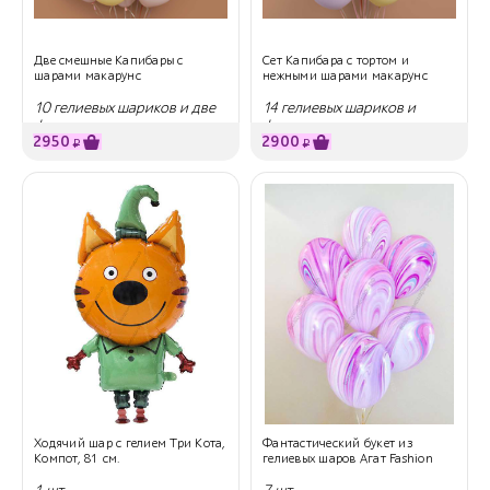
Две смешные Капибары с
Сет Капибара с тортом и
шарами макарунс
нежными шарами макарунс
10 гелиевых шариков и две
14 гелиевых шариков и
фигуры
фигура
2950
2900
₽
₽
Ходячий шар с гелием Три Кота,
Фантастический букет из
Компот, 81 см.
гелиевых шаров Агат Fashion