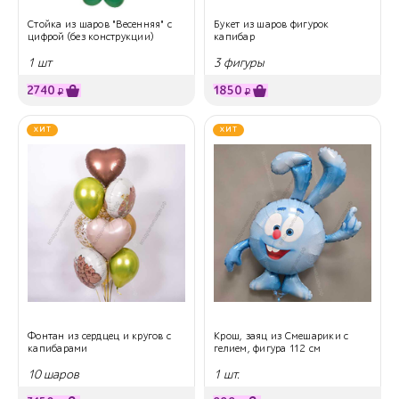
Стойка из шаров "Весенняя" с
Букет из шаров фигурок
цифрой (без конструкции)
капибар
1 шт
3 фигуры
2740
1850
₽
₽
ХИТ
ХИТ
Фонтан из сердцец и кругов с
Крош, заяц из Смешарики с
капибарами
гелием, фигура 112 см
10 шаров
1 шт.