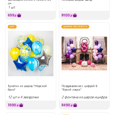
см
1 шт.
.
699
8100
₽
₽
ХИТ
ЦИФРЫ МЕНЯЮТСЯ
Букетик из шаров "Морской
Поздравление с цифрой 8
бриз"
"Яркий изыск"
12 шт и 4 звездочки
2 фонтана из шаров ицифра
3990
8490
₽
₽