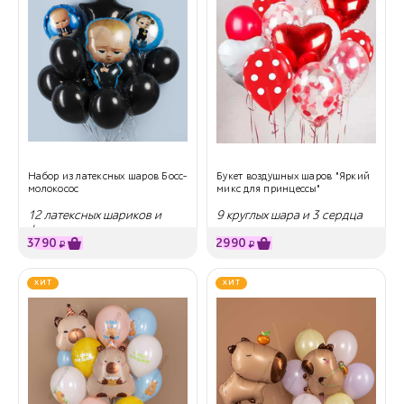
Набор из латексных шаров Босс-
Букет воздушных шаров "Яркий
молокосос
микс для принцессы"
12 латексных шариков и
9 круглых шара и 3 сердца
фигура
3790
2990
₽
₽
ХИТ
ХИТ