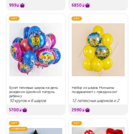
999
6850
₽
₽
ХИТ
ХИТ
Букет гелиевых шаров на день
Набор из шаров Миньоны
рождения Щенячий патруль
поздравляют с праздником!
ребенку
10 кругов и 6 шаров
12 латексных шариков и 2
круга
5700
2990
₽
₽
ХИТ
ХИТ
НОВИНКА