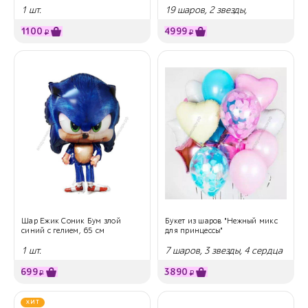
1 шт.
19 шаров, 2 звезды,
единорог
1100
4999
₽
₽
Шар Ежик Соник Бум злой
Букет из шаров "Нежный микс
синий с гелием, 65 см
для принцессы"
1 шт.
7 шаров, 3 звезды, 4 сердца
699
3890
₽
₽
ХИТ