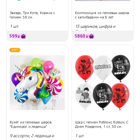
Звезда, Три Кота, Коржик с
Композиция из гелиевых шаров
гелием 56 см.
с капибарами на 8 лет
1 шт.
13 шариков, цифра и
Капибара
599
5860
₽
₽
ХИТ
Букет из гелиевых шаров
Шар с гелием Роблокс Roblox, С
"Единорог и леденцы"
Днем Рождения, 1 ст, 30 см.
9 ассорти, 2 леденца и
1 шт.