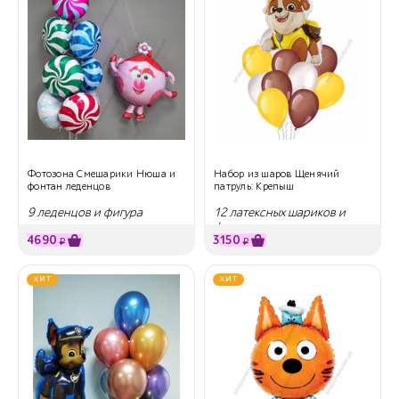
Фотозона Смешарики Нюша и
Набор из шаров Щенячий
фонтан леденцов
патруль: Крепыш
9 леденцов и фигура
12 латексных шариков и
фигура
4690
3150
₽
₽
ХИТ
ХИТ