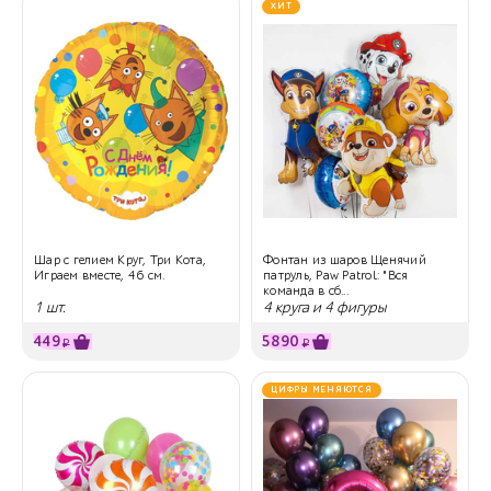
ХИТ
Шар с гелием Круг, Три Кота,
Фонтан из шаров Щенячий
Играем вместе, 46 см.
патруль, Paw Patrol: "Вся
команда в сб...
1 шт.
4 круга и 4 фигуры
449
5890
₽
₽
ЦИФРЫ МЕНЯЮТСЯ