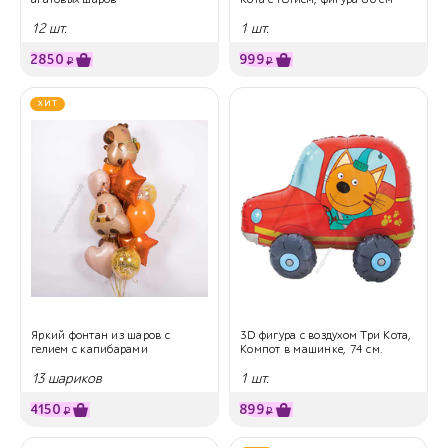
12 шт.
1 шт.
2850
999
₽
₽
ХИТ
Яркий фонтан из шаров с
3D фигура с воздухом Три Кота,
гелием с капибарами
Компот в машинке, 74 см.
13 шариков
1 шт.
4150
899
₽
₽