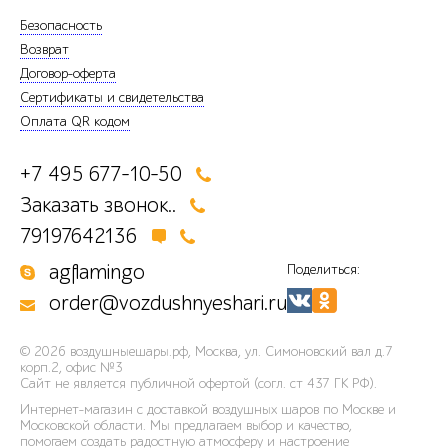
Безопасность
Возврат
Договор-оферта
Сертификаты и свидетельства
Оплата QR кодом
+7 495 677-10-50
Заказать звонок..
79197642136
agflamingo
Поделиться:
order@vozdushnyeshari.ru
© 2026
воздушныешары.рф
,
Москва, ул. Симоновский вал д.7
корп.2, офис №3
Сайт не является публичной офертой (согл. ст 437 ГК РФ).
Интернет-магазин с доставкой воздушных шаров по Москве и
Московской области. Мы предлагаем выбор и качество,
помогаем создать радостную атмосферу и настроение