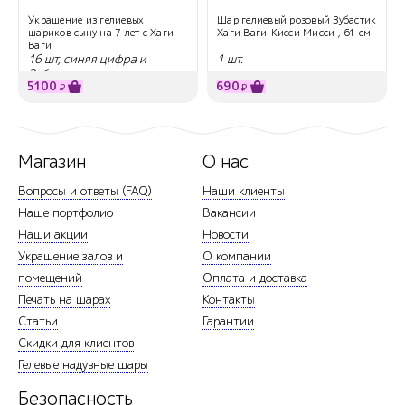
Украшение из гелиевых
Шар гелиевый розовый Зубастик
шариков сыну на 7 лет с Хаги
Хаги Ваги-Кисси Мисси , 61 см
Ваги
16 шт, синяя цифра и
1 шт.
Зубастик
5100
690
₽
₽
Магазин
О нас
Вопросы и ответы (FAQ)
Наши клиенты
Наше портфолио
Вакансии
Наши акции
Новости
Украшение залов и
О компании
помещений
Оплата и доставка
Печать на шарах
Контакты
Статьи
Гарантии
Скидки для клиентов
Гелевые надувные шары
Безопасность