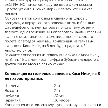
юбилей или другой праздник. ЦИФРЫ МЕНЯЮТСЯ
БЕСПЛАТНО, также как и другие шары в композиции.
Просто укажите в комментарии к заказу, что и на что
меняем.
Основание этой композиции сделано из шаров с
воздухом, а верхушка - это гелиевые шары и большие
шары-цифры с гелием, которые придают ему объем и
легкость одновременно. Мы обработаем каждый гелевый
шарик специальным составом, продляющим срок его
полета, благодаря чему ваш Композиция из гелиевых
шариков с Киси Миси, на 8 лет будет радовать Вас
несколько суток!
Закажите Композиция из гелиевых шариков с Киси Миси,
на 8 лет, 16 шт, малиновая цифра и Зубастик недорого с
доставкой по Москве прямо сейчас!
Композиция из гелиевых шариков с Киси Миси, на 8
лет характеристики:
Ширина:
2 м
Высота:
2 м
Глубина:
70 см
Гарантия:
36 часов
Композиция изготовлена вручную, поэтому ее размеры и