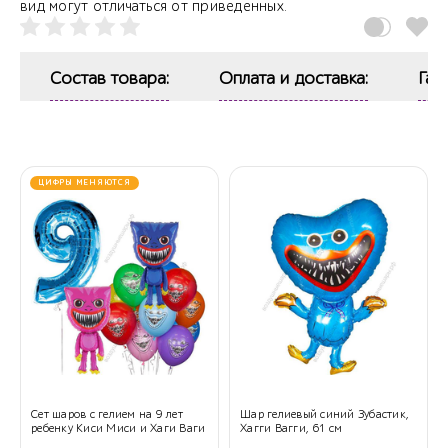
вид могут отличаться от приведенных.
Состав товара:
Оплата и доставка:
Гар
ЦИФРЫ МЕНЯЮТСЯ
Сет шаров с гелием на 9 лет
Шар гелиевый синий Зубастик,
ребенку Киси Миси и Хаги Ваги
Хагги Вагги, 61 см