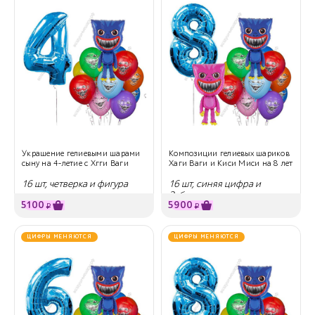
Украшение гелиевыми шарами
Композиции гелиевых шариков
сыну на 4-летие с Хгги Ваги
Хаги Ваги и Киси Миси на 8 лет
16 шт, четверка и фигура
16 шт, синяя цифра и
Зубастики
5100
5900
₽
₽
ЦИФРЫ МЕНЯЮТСЯ
ЦИФРЫ МЕНЯЮТСЯ