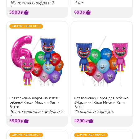
16 шт, синяя цифра и 2
1 шт.
фигуры
5900
690
₽
₽
ЦИФРЫ МЕНЯЮТСЯ
Сет гелиевых шаров на 6 лет
Сет гелиевых шаров для ребенка
ребенку Кисси Мисси и Хагги
Зубастики, Киси Миси и Хаги
Вагги
Ваги
16 шт, малиновая цифра и 2
15 шаров и 2 фигуры
фигуры
5900
4290
₽
₽
ЦИФРЫ МЕНЯЮТСЯ
ЦИФРЫ МЕНЯЮТСЯ