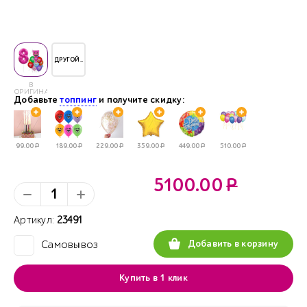
ДРУГОЙ..
В
ОРИГИНАЛЕ
Добавьте
топпинг
и получите скидку:
99.00
Р
189.00
Р
229.00
Р
359.00
Р
449.00
Р
510.00
Р
5100.00
Р
Артикул:
23491
Добавить в корзину
Самовывоз
✓
Купить в 1 клик