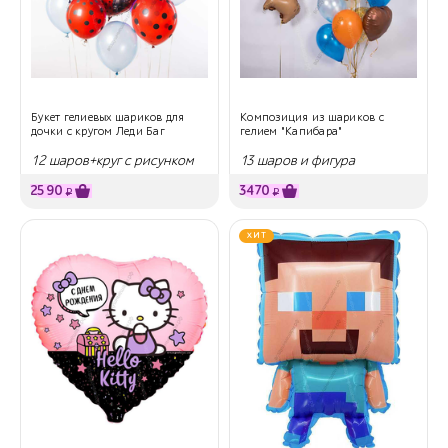
Букет гелиевых шариков для
Композиция из шариков с
дочки с кругом Леди Баг
гелием "Капибара"
12 шаров+круг с рисунком
13 шаров и фигура
2590
3470
₽
₽
ХИТ