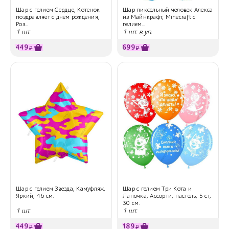
Шар с гелием Сердце, Котенок
Шар пиксельный человек Алекса
поздравляет с днем рождения,
из Майнкрафт, Minecraft с
Роз...
гелием...
1 шт.
1 шт. в уп.
449
699
₽
₽
Шар с гелием Звезда, Камуфляж,
Шар с гелием Три Кота и
Яркий, 46 см.
Лапочка, Ассорти, пастель, 5 ст,
30 см.
1 шт.
1 шт.
449
189
₽
₽