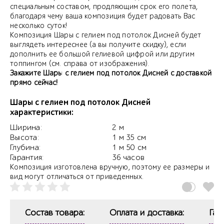
специальным составом, продляющим срок его полета,
благодаря чему ваша композиция будет радовать Вас
несколько суток!
Композиция Шары с гелием под потолок Дисней будет
выглядеть интереснее (а вы получите скидку), если
дополнить ее большой гелиевой цифрой или другим
топпингом (см. справа от изображения).
Закажите Шары с гелием под потолок Дисней с доставкой
прямо сейчас!
Шары с гелием под потолок Дисней
характеристики:
Ширина:
2 м
Высота:
1 м 35 см
Глубина:
1 м 50 см
Гарантия:
36 часов
Композиция изготовлена вручную, поэтому ее размеры и
вид могут отличаться от приведенных.
Состав товара:
Оплата и доставка:
Гар