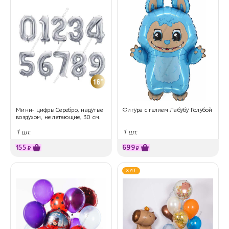
Мини- цифры Серебро, надутые
Фигура с гелием Лабубу Голубой
воздухом, не летающие, 30 см.
1 шт.
1 шт.
155
699
₽
₽
ХИТ