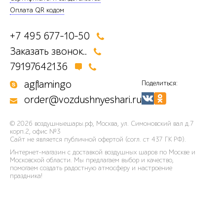
Оплата QR кодом
+7 495 677-10-50
Заказать звонок..
79197642136
agflamingo
Поделиться:
order@vozdushnyeshari.ru
© 2026
воздушныешары.рф
,
Москва, ул. Симоновский вал д.7
корп.2, офис №3
Сайт не является публичной офертой (согл. ст 437 ГК РФ).
Интернет-магазин с доставкой воздушных шаров по Москве и
Московской области. Мы предлагаем выбор и качество,
помогаем создать радостную атмосферу и настроение
праздника!