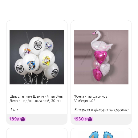
Шар с гелием Щенячий патруль,
Фонтан из шариков
Дело в надёжных лапах!, 30 см.
"Лебединый"
1 шт.
5 шаров и фигура на грузике
189
1950
₽
₽