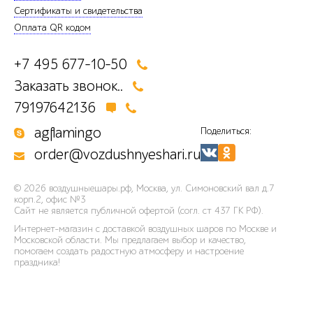
Сертификаты и свидетельства
Оплата QR кодом
+7 495 677-10-50
Заказать звонок..
79197642136
agflamingo
Поделиться:
order@vozdushnyeshari.ru
© 2026
воздушныешары.рф
,
Москва, ул. Симоновский вал д.7
корп.2, офис №3
Сайт не является публичной офертой (согл. ст 437 ГК РФ).
Интернет-магазин с доставкой воздушных шаров по Москве и
Московской области. Мы предлагаем выбор и качество,
помогаем создать радостную атмосферу и настроение
праздника!