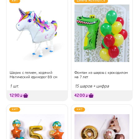
ХИТ
ЦИФРЫ МЕНЯЮТСЯ
Шарик с гелием, ходячий
Фонтан из шаров с крокодилом
Магический единорог 89 см
на 7 лет
1 шт.
15 шаров + цифра
1290
4200
₽
₽
ХИТ
ХИТ