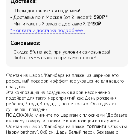
Доставка:
- Шары доставляется надутыми!
- Доставка по г. Москва (от 2 часов*):
590₽ *
- Минимальный заказ с доставкой:
2490₽
* - оплата и доставка подробнее..
Самовывоз:
- Скидка
5
% на всё, при условии самовывоза!
- Любая сумма заказа при самовывозе!
Фонтан из шаров "Капибара на пляже" из шариков это
роскошный подарок и эффектное украшение для вашего
праздника!
Эта композиция из воздушных шаров несомненно
подойдет для таких мероприятий как: День рождения
ребенка, 3 года, 4 года, , .., но не только. Она сделает
лучше ваш праздник!
ПОДСКАЗКА: кликните по шарикам с плюсиками "Добавьте
к вашему товару" и закажите к композиции из шариков
Фонтан из шаров "Капибара на пляже"
топпинги
: Открытка
Happy birthday", 8х8 см, Шары Белый песок, Бежевые с