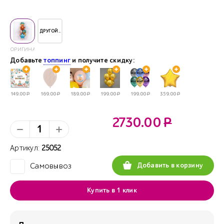
ДРУГОЙ..
ОРИГИНАЛ
Добавьте
топпинг
и получите скидку:
149.00
Р
169.00
Р
189.00
Р
199.00
Р
199.00
Р
359.00
Р
2730.00
Р
Артикул:
25052
Добавить в корзину
Самовывоз
✓
Купить в 1 клик