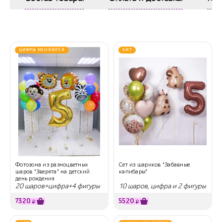
ЦИФРЫ МЕНЯЮТСЯ
ХИТ
Фотозона из разноцветных
Сет из шариков "Забавные
шаров "Зверята" на детский
капибары"
день рождения
20 шаров+цифра+4 фигуры
10 шаров, цифра и 2 фигуры
7320
5520
₽
₽