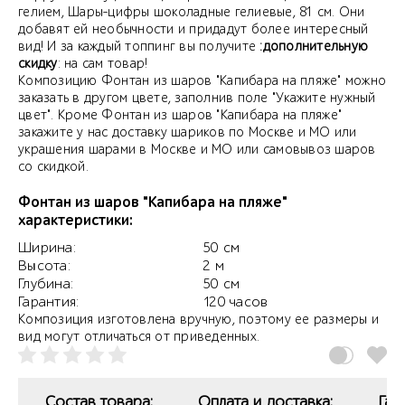
гелием, Шары-цифры шоколадные гелиевые, 81 см. Они
добавят ей необычности и придадут более интересный
вид! И за каждый топпинг вы получите
:дополнительную
скидку
: на сам товар!
Композицию Фонтан из шаров "Капибара на пляже" можно
заказать в другом цвете, заполнив поле "Укажите нужный
цвет". Кроме Фонтан из шаров "Капибара на пляже"
закажите у нас доставку шариков по Москве и МО или
украшения шарами в Москве и МО или самовывоз шаров
со скидкой.
Фонтан из шаров "Капибара на пляже"
характеристики:
Ширина:
50 см
Высота:
2 м
Глубина:
50 см
Гарантия:
120 часов
Композиция изготовлена вручную, поэтому ее размеры и
вид могут отличаться от приведенных.
Состав товара:
Оплата и доставка:
Гар