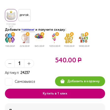
ДРУГОЙ..
ГОЛОВА
БЕЛ
Добавьте
топпинг
и получите скидку:
199.00
Р
229.00
Р
845.00
Р
1050.00
Р
1100.00
Р
1490.00
Р
540.00
Р
Артикул:
24237
Добавить в корзину
Самовывоз
✓
Купить в 1 клик