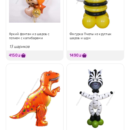
Яркий фонтан из шаров с
Фигурка Пчелы из круглых
гелием с капибарами
шаров и шдм
13 шариков
4150
1490
₽
₽