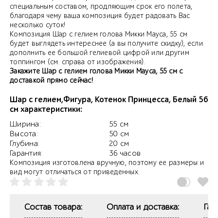
специальным составом, продляющим срок его полета,
благодаря чему ваша композиция будет радовать Вас
несколько суток!
Композиция Шар с гелием голова Микки Мауса, 55 см
будет выглядеть интереснее (а вы получите скидку), если
дополнить ее большой гелиевой цифрой или другим
топпингом (см. справа от изображения).
Закажите Шар с гелием голова Микки Мауса, 55 см с
доставкой прямо сейчас!
Шар с гелием,Фигура, Котенок Принцесса, Белый 56
см характеристики:
Ширина:
55 см
Высота:
50 см
Глубина:
20 см
Гарантия:
36 часов
Композиция изготовлена вручную, поэтому ее размеры и
вид могут отличаться от приведенных.
Состав товара:
Оплата и доставка:
Гар