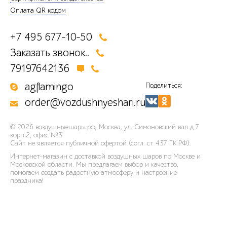
Оплата QR кодом
+7 495 677-10-50
Заказать звонок..
79197642136
agflamingo
Поделиться:
order@vozdushnyeshari.ru
© 2026
воздушныешары.рф
,
Москва, ул. Симоновский вал д.7
корп.2, офис №3
Сайт не является публичной офертой (согл. ст 437 ГК РФ).
Интернет-магазин с доставкой воздушных шаров по Москве и
Московской области. Мы предлагаем выбор и качество,
помогаем создать радостную атмосферу и настроение
праздника!