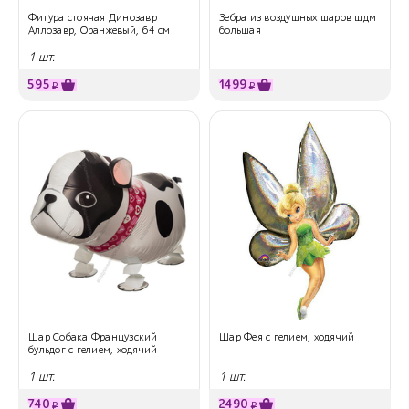
Фигура стоячая Динозавр
Зебра из воздушных шаров шдм
Аллозавр, Оранжевый, 64 см
большая
1 шт.
595
1499
₽
₽
Шар Собака Французский
Шар Фея с гелием, ходячий
бульдог с гелием, ходячий
1 шт.
1 шт.
740
2490
₽
₽