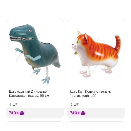
Шар ходячий Динозавр
Шар Кот, Кошка с гелием,
Кархародонтозавр, 99 см
"Котик ходячий"
1 шт.
1 шт.
740
740
₽
₽