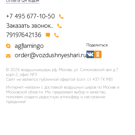
Оплата QR кодом
+7 495 677-10-50
Заказать звонок..
79197642136
agflamingo
Поделиться:
order@vozdushnyeshari.ru
© 2026
воздушныешары.рф
,
Москва, ул. Симоновский вал д.7
корп.2, офис №3
Сайт не является публичной офертой (согл. ст 437 ГК РФ).
Интернет-магазин с доставкой воздушных шаров по Москве и
Московской области. Мы предлагаем выбор и качество,
помогаем создать радостную атмосферу и настроение
праздника!