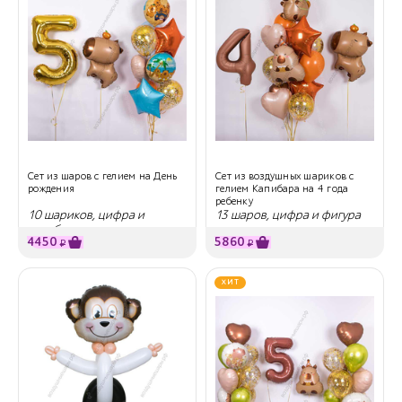
Сет из шаров с гелием на День
Сет из воздушных шариков с
рождения
гелием Капибара на 4 года
ребенку
10 шариков, цифра и
13 шаров, цифра и фигура
капибара
4450
5860
₽
₽
ХИТ