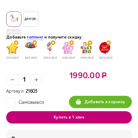
ДРУГОЙ..
ВОЛШЕБНЫЙ
ЕДИНОРОГ
Добавьте
топпинг
и получите скидку:
359.00
Р
845.00
Р
1050.00
Р
1100.00
Р
1490.00
Р
1850.00
Р
1990.00
Р
Артикул:
21603
Добавить в корзину
Самовывоз
✓
Купить в 1 клик