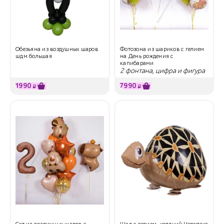
Обезьяна из воздушных шаров
Фотозона из шариков с гелием
шдм большая
на День рождения с
капибарами
2 фонтана, цифра и фигура
1990
7990
₽
₽
Сет из воздушных шаров с
Шар с гелием, ходячий Черепаха