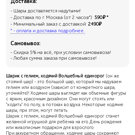
Доставка:
- Шары доставляется надутыми!
- Доставка по г. Москва (от 2 часов*):
590₽ *
- Минимальный заказ с доставкой:
2490₽
* - оплата и доставка подробнее..
Самовывоз:
- Скидка
5
% на всё, при условии самовывоза!
- Любая сумма заказа при самовывозе!
Шарик с гелием, ходячий Волшебный единорог
(он же
стоячий шар) - это большой шар, который мы надуваем
гелием или воздухом (зависит от конкретного шара,
уточняйте)! Ходячие шары выглядят как объемные фигуры
с ярким, красочным дизайном. Они могут стоять или
"ходить" по полу, в потоках воздуха. Некоторые ходячие
шары, при этом, могут летать.
Шарик с гелием, ходячий Волшебный единорог станет
желанной игрушкой для ребёнка на его День рождения
или живописным подарком для взрослого.
При аккуратном обращении, ходячие шары сохраняют