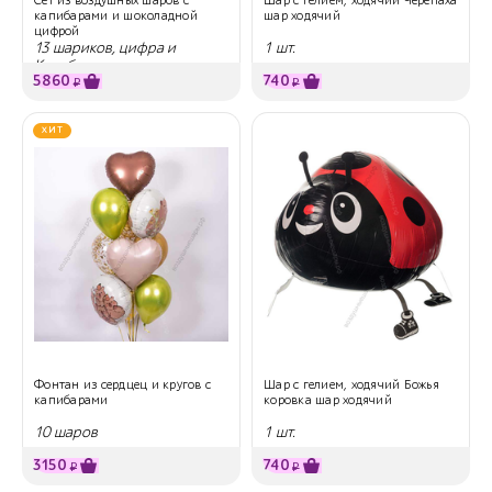
капибарами и шоколадной
шар ходячий
цифрой
13 шариков, цифра и
1 шт.
Капибары
5860
740
₽
₽
ХИТ
Фонтан из сердцец и кругов с
Шар с гелием, ходячий Божья
капибарами
коровка шар ходячий
10 шаров
1 шт.
3150
740
₽
₽