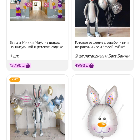
Заяц и Микки Маус из шаров
Готовое решение с серебряными
на выпускной в детском садике
шариками хром "Моей зайке"
1 шт.
9 шт латексных и Багз Банни
15790
4990
₽
₽
ХИТ