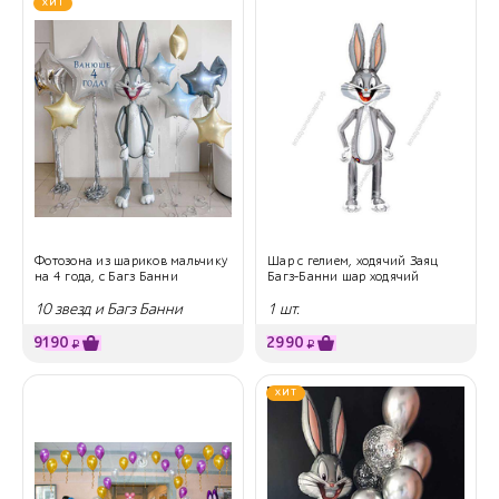
ХИТ
Фотозона из шариков мальчику
Шар с гелием, ходячий Заяц
на 4 года, с Багз Банни
Багз-Банни шар ходячий
10 звезд и Багз Банни
1 шт.
9190
2990
₽
₽
ХИТ