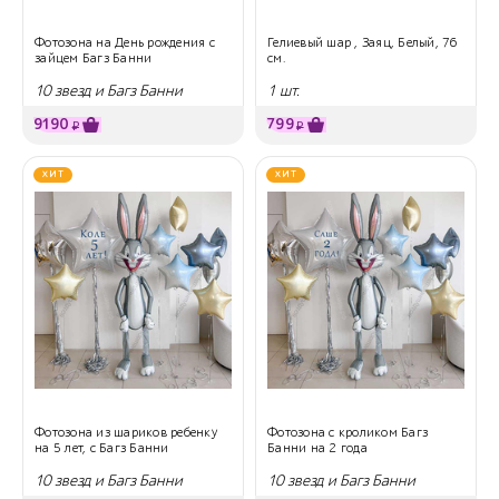
Фотозона на День рождения с
Гелиевый шар , Заяц, Белый, 76
зайцем Багз Банни
см.
10 звезд и Багз Банни
1 шт.
9190
799
₽
₽
ХИТ
ХИТ
Фотозона из шариков ребенку
Фотозона с кроликом Багз
на 5 лет, с Багз Банни
Банни на 2 года
10 звезд и Багз Банни
10 звезд и Багз Банни