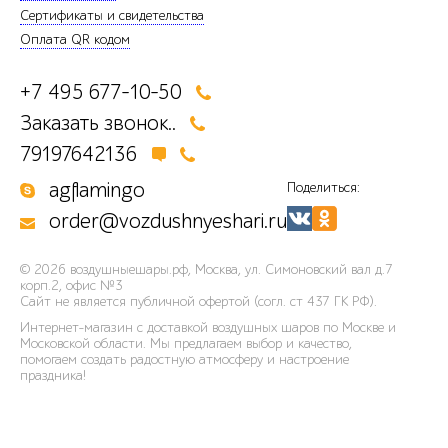
Сертификаты и свидетельства
Оплата QR кодом
+7 495 677-10-50
Заказать звонок..
79197642136
agflamingo
Поделиться:
order@vozdushnyeshari.ru
© 2026
воздушныешары.рф
,
Москва, ул. Симоновский вал д.7
корп.2, офис №3
Сайт не является публичной офертой (согл. ст 437 ГК РФ).
Интернет-магазин с доставкой воздушных шаров по Москве и
Московской области. Мы предлагаем выбор и качество,
помогаем создать радостную атмосферу и настроение
праздника!