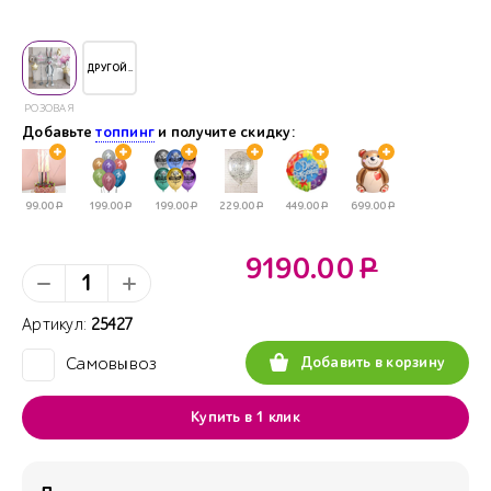
ДРУГОЙ..
РОЗОВАЯ
Добавьте
топпинг
и получите скидку:
99.00
Р
199.00
Р
199.00
Р
229.00
Р
449.00
Р
699.00
Р
9190.00
Р
Артикул:
25427
Добавить в корзину
Самовывоз
✓
Купить в 1 клик