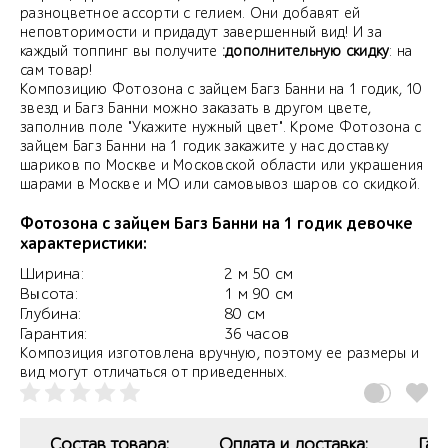
разноцветное ассорти с гелием. Они добавят ей
неповторимости и придадут завершенный вид! И за
каждый топпинг вы получите
:дополнительную скидку
: на
сам товар!
Композицию Фотозона с зайцем Багз Банни на 1 годик, 10
звезд и Багз Банни можно заказать в другом цвете,
заполнив поле "Укажите нужный цвет". Кроме Фотозона с
зайцем Багз Банни на 1 годик закажите у нас доставку
шариков по Москве и Московской области или украшения
шарами в Москве и МО или самовывоз шаров со скидкой.
Фотозона с зайцем Багз Банни на 1 годик девочке
характеристики:
Ширина:
2 м 50 см
Высота:
1 м 90 см
Глубина:
80 см
Гарантия:
36 часов
Композиция изготовлена вручную, поэтому ее размеры и
вид могут отличаться от приведенных.
Состав товара:
Оплата и доставка:
Гар