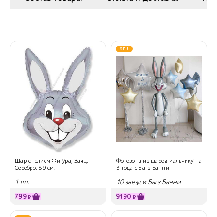
ХИТ
Шар с гелием Фигура, Заяц,
Фотозона из шаров мальчику на
Серебро, 89 см.
3 года с Багз Банни
1 шт.
10 звезд и Багз Банни
799
9190
₽
₽