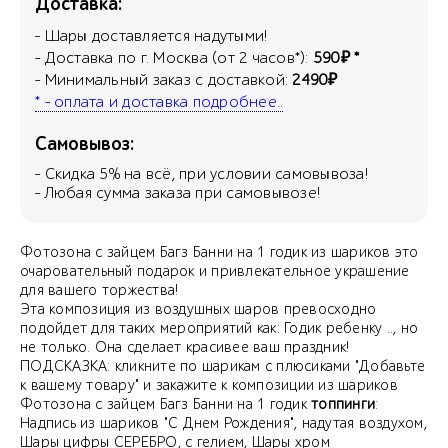
Доставка:
- Шары доставляется надутыми!
- Доставка по г. Москва (от 2 часов*):
590₽ *
- Минимальный заказ с доставкой:
2490₽
* - оплата и доставка подробнее..
Самовывоз:
- Скидка
5
% на всё, при условии самовывоза!
- Любая сумма заказа при самовывозе!
Фотозона с зайцем Багз Банни на 1 годик из шариков это
очаровательный подарок и привлекательное украшение
для вашего торжества!
Эта композиция из воздушных шаров превосходно
подойдет для таких мероприятий как: Годик ребенку .., но
не только. Она сделает красивее ваш праздник!
ПОДСКАЗКА: кликните по шарикам с плюсиками "Добавьте
к вашему товару" и закажите к композиции из шариков
Фотозона с зайцем Багз Банни на 1 годик
топпинги
:
Надпись из шариков "С Днем Рождения", надутая воздухом,
Шары цифры СЕРЕБРО, с гелием, Шары хром