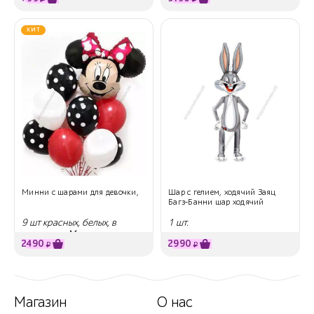
ХИТ
Минни с шарами для девочки,
Шар с гелием, ходячий Заяц
Багз-Банни шар ходячий
9 шт красных, белых, в
1 шт.
горошек и Минни
2490
2990
₽
₽
Магазин
О нас