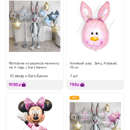
Фотозона из шариков мальчику
Гелиевый шар , Заяц, Розовый,
на 4 года, с Багз Банни
76 см.
10 звезд и Багз Банни
1 шт.
9190
799
₽
₽
ХИТ