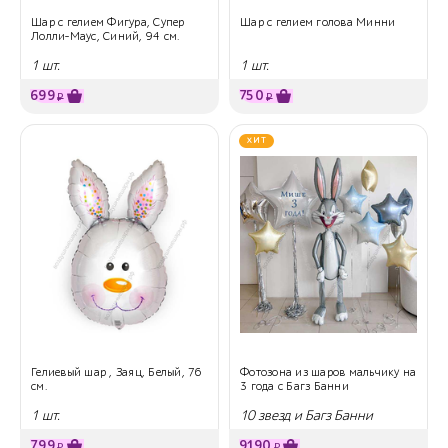
Шар с гелием Фигура, Супер
Шар с гелием голова Минни
Лолли-Маус, Синий, 94 см.
1 шт.
1 шт.
699
750
₽
₽
ХИТ
Гелиевый шар , Заяц, Белый, 76
Фотозона из шаров мальчику на
см.
3 года с Багз Банни
1 шт.
10 звезд и Багз Банни
799
9190
₽
₽