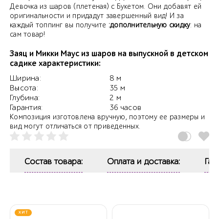
Девочка из шаров (плетеная) с Букетом. Они добавят ей
оригинальности и придадут завершенный вид! И за
каждый топпинг вы получите
:дополнительную скидку
: на
сам товар!
Заяц и Микки Маус из шаров на выпускной в детском
садике характеристики:
Ширина:
8 м
Высота:
35 м
Глубина:
2 м
Гарантия:
36 часов
Композиция изготовлена вручную, поэтому ее размеры и
вид могут отличаться от приведенных.
Состав товара:
Оплата и доставка:
Гар
ХИТ