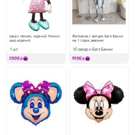
Шар с гелием, ходячий Минни
Фотозона с зайцем Багз Банни
шар ходячий
на 1 годик девочке
1 шт.
10 звезд и Багз Банни
2900
9190
₽
₽