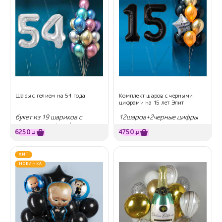
Шары с гелием на 54 года
Комплект шаров с черными
цифрами на 15 лет Элит
букет из 19 шариков с
12шаров+2черные цифры
гелием хром + цифры
6250
4750
₽
₽
ХИТ
НОВИНКА