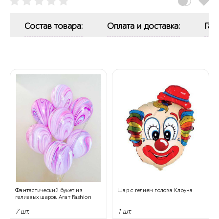
Состав товара:
Оплата и доставка:
Гар
Фантастический букет из
Шар с гелием голова Клоуна
гелиевых шаров Агат Fashion
7 шт.
1 шт.