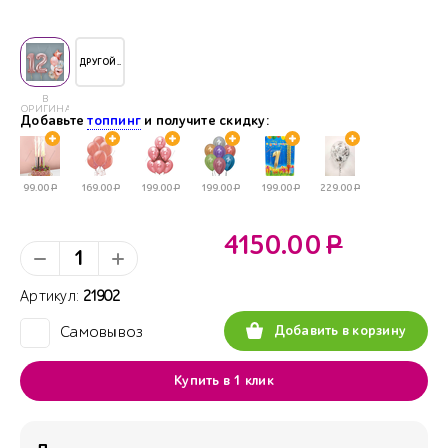
ДРУГОЙ..
В
ОРИГИНАЛЕ
Добавьте
топпинг
и получите скидку:
99.00
Р
169.00
Р
199.00
Р
199.00
Р
199.00
Р
229.00
Р
4150.00
Р
Артикул:
21902
Добавить в корзину
Самовывоз
✓
Купить в 1 клик