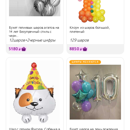
Букет гелиевых шаров агатов на
Клоун из шаров большой,
14 лет Безупречный стиль с
плетеный
черн...
12шаров+2черные цифры
129 шаров
5180
8850
₽
₽
ЦИФРЫ МЕНЯЮТСЯ
Шар с гелием Фигура, Собачка в
Букет шаров на день рождения