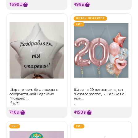
1690
499
₽
₽
ЦИФРЫ МЕНЯЮТСЯ
ХИТ
Шар с гелием, белая звезда с
Шары на 20 лет женщине, сет
оскорбительной надписью
"Розовое золото", 7 шариков с
"Поздравл...
гели...
1 шт.
.
710
4150
₽
₽
ХИТ
ХИТ