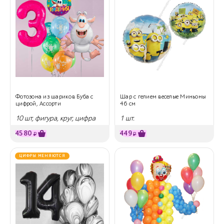
Фотозона из шариков Буба с
Шар с гелием веселые Миньоны
цифрой, Ассорти
46 см
10 шт, фигура, круг, цифра
1 шт.
4580
449
₽
₽
ЦИФРЫ МЕНЯЮТСЯ