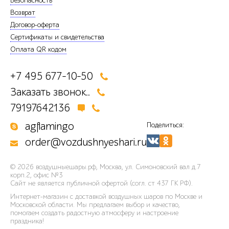
Безопасность
Возврат
Договор-оферта
Сертификаты и свидетельства
Оплата QR кодом
+7 495 677-10-50
Заказать звонок..
79197642136
agflamingo
Поделиться:
order@vozdushnyeshari.ru
© 2026
воздушныешары.рф
,
Москва, ул. Симоновский вал д.7
корп.2, офис №3
Сайт не является публичной офертой (согл. ст 437 ГК РФ).
Интернет-магазин с доставкой воздушных шаров по Москве и
Московской области. Мы предлагаем выбор и качество,
помогаем создать радостную атмосферу и настроение
праздника!