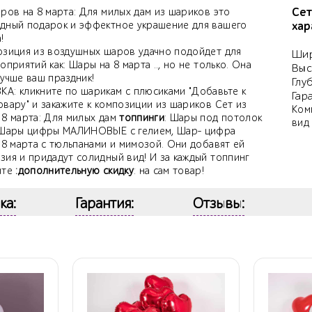
Сет
ров на 8 марта: Для милых дам из шариков это
дный подарок и эффектное украшение для вашего
хар
!
озиция из воздушных шаров удачно подойдет для
Шир
оприятий как: Шары на 8 марта .., но не только. Она
Выс
учше ваш праздник!
Глу
А: кликните по шарикам с плюсиками "Добавьте к
Гар
вару" и закажите к композиции из шариков Сет из
Ком
 8 марта: Для милых дам
топпинги
: Шары под потолок
вид
 Шары цифры МАЛИНОВЫЕ с гелием, Шар- цифра
 8 марта с тюльпанами и мимозой. Они добавят ей
зия и придадут солидный вид! И за каждый топпинг
ите
:дополнительную скидку
: на сам товар!
ка:
Гарантия:
Отзывы: