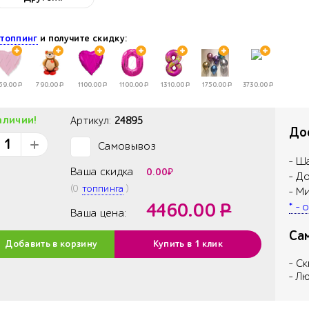
е
топпинг
и получите скидку:
59.00
Р
790.00
Р
1100.00
Р
1100.00
Р
1310.00
Р
1750.00
Р
3730.00
Р
аличии!
Артикул:
24895
Дос
Самовывоз
✓
- Ш
Ваша скидка
0.00
₽
- Д
(
0
топпинга
)
- М
4460.00
Р
* -
Ваша цена:
Са
Добавить в корзину
Купить в 1 клик
- С
- Л