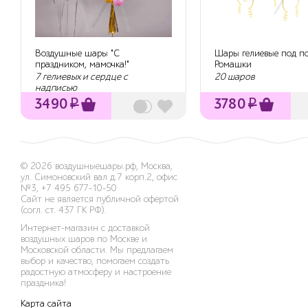
Воздушные шары "С
Шары гелиевые под п
праздником, мамочка!"
Ромашки
7 гелиевых и сердце с
20 шаров
надписью
3490
₽
3780
₽
© 2026
воздушныешары.рф
,
Москва,
ул. Симоновский вал д.7 корп.2, офис
№3
,
+7 495 677-10-50
Сайт не является публичной офертой
(согл. ст. 437 ГК РФ).
Интернет-магазин с доставкой
воздушных шаров по Москве и
Московской области. Мы предлагаем
выбор и качество, помогаем создать
радостную атмосферу и настроение
праздника!
Карта сайта