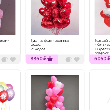
тиками
Букет из фольгированных
Большой ф
сердец
и белых с
25 шаров
14 красны
сердечек
8860
₽
6060