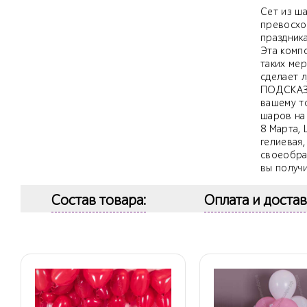
Сет из ша
превосхо
праздника
Эта комп
таких мер
сделает л
ПОДСКАЗК
вашему то
шаров на
8 Марта,
гелиевая,
своеобра
вы получ
Состав товара:
Оплата и достав