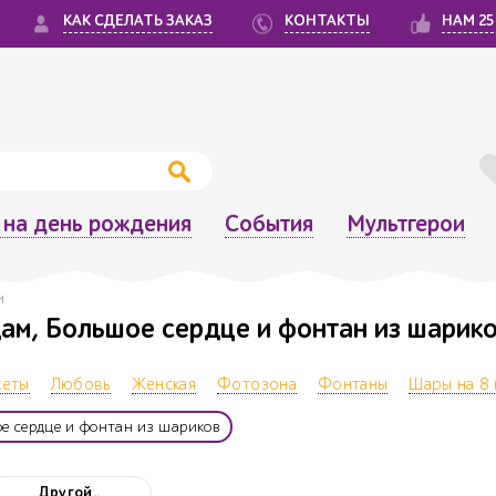
КАК СДЕЛАТЬ ЗАКАЗ
КОНТАКТЫ
НАМ 25
на день рождения
События
Мультгерои
м
дам, Большое сердце и фонтан из шарик
сеты
Любовь
Женская
Фотозона
Фонтаны
Шары на 8 
е сердце и фонтан из шариков
Другой..