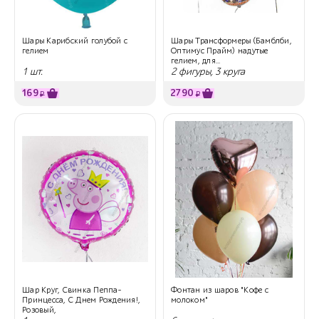
Шары Карибский голубой с
Шары Трансформеры (Бамблби,
гелием
Оптимус Прайм) надутые
гелием, для...
1 шт.
2 фигуры, 3 круга
169
2790
₽
₽
Шар Круг, Свинка Пеппа-
Фонтан из шаров "Кофе с
Принцесса, С Днем Рождения!,
молоком"
Розовый,