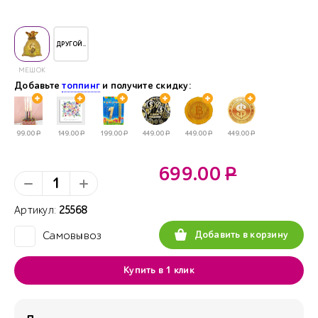
ДРУГОЙ..
МЕШОК
Добавьте
топпинг
и получите скидку:
99.00
Р
149.00
Р
199.00
Р
449.00
Р
449.00
Р
449.00
Р
699.00
Р
Артикул:
25568
Добавить в корзину
Самовывоз
✓
Купить в 1 клик