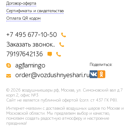
Договор-оферта
Сертификаты и свидетельства
Оплата QR кодом
+7 495 677-10-50
Заказать звонок..
79197642136
agflamingo
Поделиться:
order@vozdushnyeshari.ru
© 2026
воздушныешары.рф
,
Москва, ул. Симоновский вал д.7
корп.2, офис №3
Сайт не является публичной офертой (согл. ст 437 ГК РФ).
Интернет-магазин с доставкой воздушных шаров по Москве и
Московской области. Мы предлагаем выбор и качество,
помогаем создать радостную атмосферу и настроение
праздника!